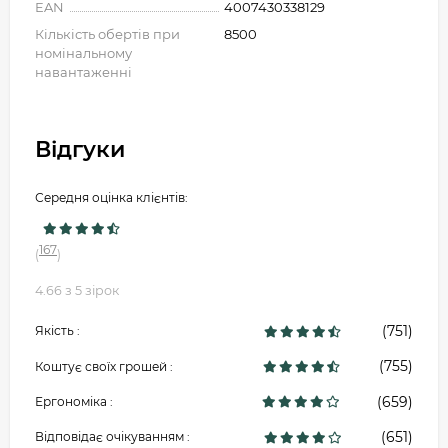
EAN
4007430338129
Кількість обертів при
8500
номінальному
навантаженні
Відгуки
Середня оцінка клієнтів:
167
(
)
4.66 з 5 зірок
(751)
Якість :
(755)
Коштує своїх грошей :
(659)
Ергономіка :
(651)
Відповідає очікуванням :