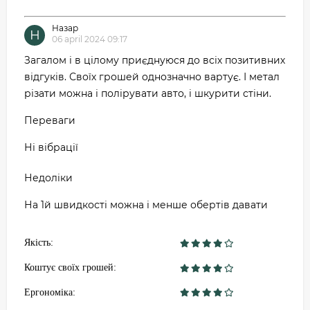
Назар
Н
06 april 2024 09:17
Загалом і в цілому приєднуюся до всіх позитивних
відгуків. Своїх грошей однозначно вартує. І метал
різати можна і полірувати авто, і шкурити стіни.
Переваги
Ні вібрації
Недоліки
На 1й швидкості можна і менше обертів давати
Якість:
Коштує своїх грошей:
Ергономіка: