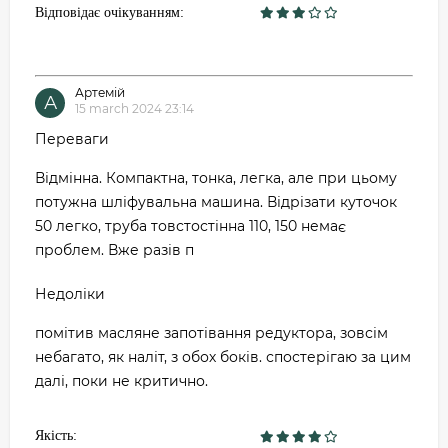
Відповідає очікуванням:
Артемій
А
15 march 2024 23:14
Переваги
Відмінна. Компактна, тонка, легка, але при цьому
потужна шліфувальна машина. Відрізати куточок
50 легко, труба товстостінна 110, 150 немає
проблем. Вже разів п
Недоліки
помітив масляне запотівання редуктора, зовсім
небагато, як наліт, з обох боків. спостерігаю за цим
далі, поки не критично.
Якість: