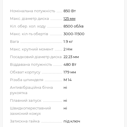
Номінальна потужність
850 Вт
Макс. діаметр диска
125 мм
Кіл. обер. хол. ходу
8500 об/хв
Макс. кіл-ть обертів
3000-11500
Вага
1.9 кг
Макс. крутний момент
2 Нм
Посадковий діаметр диска
22.23 мм
Віддавана потужність
480 Вт
Обхват корпусу
179 мм
Різьба шпинделя
M 14
Антивібраційна бічна
ні
рукоятка
Плавний запуск
ні
Швидкопереставний
ні
захисний кожух
Затискна гайка
під ключ