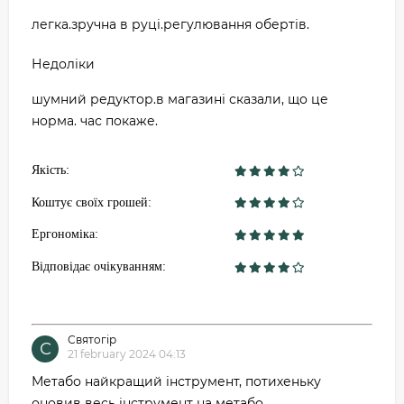
легка.зручна в руці.регулювання обертів.
Недоліки
шумний редуктор.в магазині сказали, що це
норма. час покаже.
Якість:
Коштує своїх грошей:
Ергономіка:
Відповідає очікуванням:
Святогір
С
21 february 2024 04:13
Метабо найкращий інструмент, потихеньку
оновив весь інструмент на метабо