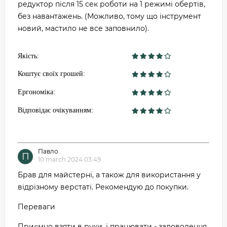
редуктор після 15 сек роботи на 1 режимі обертів,
без навантажень. (Можливо, тому що інструмент
новий, мастило не все заповнило).
Якість:
Коштує своїх грошей:
Ергономіка:
Відповідає очікуванням:
Павло
П
10 march 2024 03:49
Брав для майстерні, а також для використання у
відрізному верстаті. Рекомендую до покупки.
Переваги
Приємно взяти в руки, і працювати - задоволення.