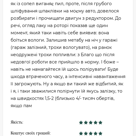
як із сопел виганяє пил, проте, після грубого
шліфування шпаклівки на моєму авто, довелося
розбирати і прочищати двигун з редуктором. До
речі, огляд лаку на роторі показав ще один
момент, який таки навіть себе виявив: вона
боїться вологи. Залишив метабу на ніч у гаражі
(гараж залізний, трохи вологувато), на ранок
неодружені трохи попливли: з Благо що після
недовгої роботи все прийшло в норму. І боже –
навіть не намагайтеся їй щось полірувати! Буде
шкода втраченого часу, а інтенсивні навантаження
її загрожують. Ну а якщо ви такий же відбитий, як
і я, і таки зважилися полірнути їй якусь залізку, то
на швидкостях 1,5-2 (близько 4/- тисяч обертів,
якщо пам
Якість:
Коштує своїх грошей: