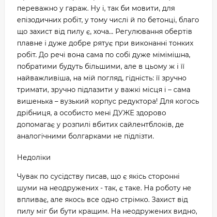
переважно у гараж. Ну і, так би мовити, для
епізодичних робіт, у тому числі й по бетонці, благо
що захист від пилу є, хоча... Регулювання обертів
плавне і дуже добре рятує при виконанні тонких
робіт. До речі вона сама по собі дуже мімімішна,
побратими будуть більшими, але в цьому ж і її
найважливіша, на мій погляд, гідність: її зручно
тримати, зручно підлазити у важкі місця і – сама
вишенька – вузький корпус редуктора! Для когось
дрібниця, а особисто мені ДУЖЕ здорово
допомагає у розпилі вбитих сайлентблоків, де
аналогічними болгарками не підлізти.
Недоліки
Чувак по сусідству писав, що є якісь сторонні
шуми на неодружених - так, є таке. На роботу не
впливає, але якось все одно стрімко. Захист від
пилу міг би бути кращим. На неодружених видно,