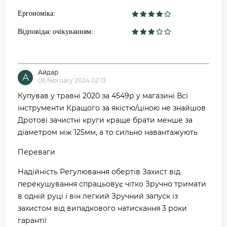
Ергономіка:
Відповідає очікуванням:
Айдар
А
06 february 2024 02:13
Купував у травні 2020 за 4549р у магазині Всі
інструменти Кращого за якістю/ціною не знайшов
Дротові зачистні круги краще брати менше за
діаметром ніж 125мм, а то сильно навантажують
Переваги
Надійність Регулювання обертів Захист від
перекушування спрацьовує чітко Зручно тримати
в одній руці і він легкий Зручний запуск із
захистом від випадкового натискання 3 роки
гарантії