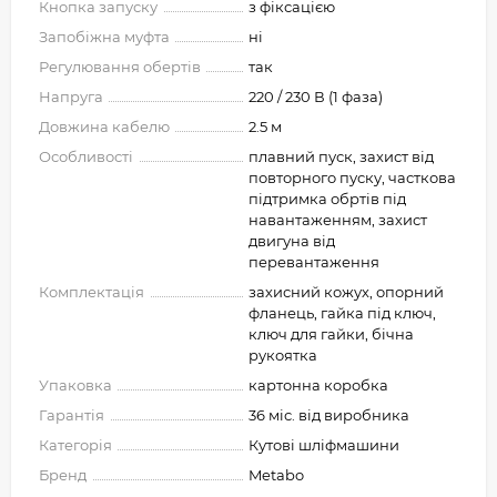
Кнопка запуску
з фіксацією
Запобіжна муфта
ні
Регулювання обертів
так
Напруга
220 / 230 В (1 фаза)
Довжина кабелю
2.5 м
Особливості
плавний пуск, захист від
повторного пуску, часткова
підтримка обртів під
навантаженням, захист
двигуна від
перевантаження
Комплектація
захисний кожух, опорний
фланець, гайка під ключ,
ключ для гайки, бічна
рукоятка
Упаковка
картонна коробка
Гарантія
36 міс. від виробника
Категорія
Кутові шліфмашини
Бренд
Metabo