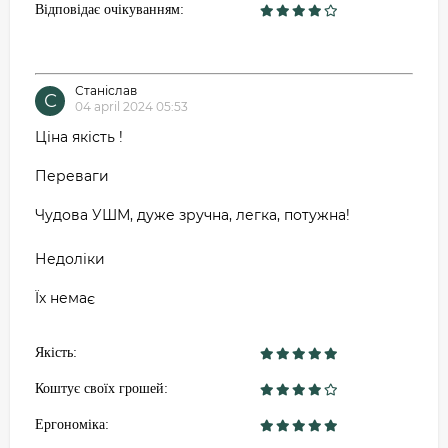
Відповідає очікуванням:
Станіслав
С
04 april 2024 05:53
Ціна якість !
Переваги
Чудова УШМ, дуже зручна, легка, потужна!
Недоліки
Їх немає
Якість:
Коштує своїх грошей:
Ергономіка: