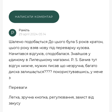
Раміль
Р
29 april 2024 05:14
Шалено подобається До цього була 5 років кратон,
цього року взяв нову під переварку кузова.
Начитався відгуків, сподобалася. Знайшов у
єдиному в Липецькому магазині. P. S. Бачив тут
відгук нижче, мужик писав що незручна, багато
диска залишається???? покористувавшись, у мене
з
Переваги
Легка, зручна кнопка, регулювання, захист від
закусу