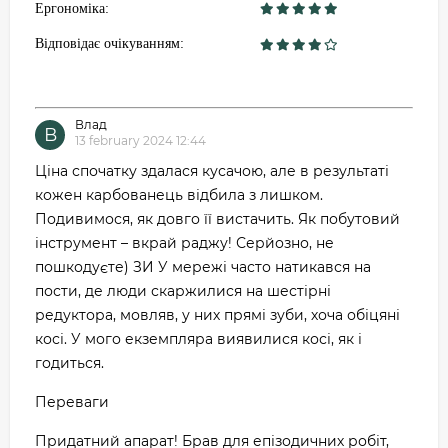
Ергономіка:
Відповідає очікуванням:
Влад
В
13 february 2024 12:44
Ціна спочатку здалася кусачою, але в результаті
кожен карбованець відбила з лишком.
Подивимося, як довго її вистачить. Як побутовий
інструмент – вкрай раджу! Серйозно, не
пошкодуєте) ЗИ У мережі часто натикався на
пости, де люди скаржилися на шестірні
редуктора, мовляв, у них прямі зуби, хоча обіцяні
косі. У мого екземпляра виявилися косі, як і
годиться.
Переваги
Придатний апарат! Брав для епізодичних робіт,