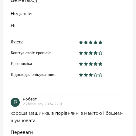
Це метабо))
Недоліки
Ні
Якість:
Коштує своїх грошей:
Ергономіка:
Відповідає очікуванням:
Роберт
Р
23 february 2024 22:11
хороша машинка. в порівнянні з макітою і бошем-
шумновата.
Переваги