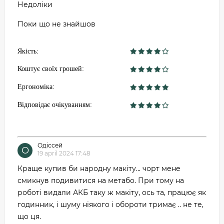
Недоліки
Поки що не знайшов
Якість:
Коштує своїх грошей:
Ергономіка:
Відповідає очікуванням:
Одіссей
О
19 april 2024 17:48
Краще купив би народну макіту... чорт мене
смикнув подивитися на метабо. При тому на
роботі видали АКБ таку ж макіту, ось та, працює як
годинник, і шуму ніякого і обороти тримає .. не те,
що ця.