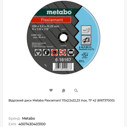
Відрізний диск Metabo Flexiamant 115х2,5х22,23 Inox, TF 42 (616737000)
Бренд:
Metabo
EAN:
4007430403100