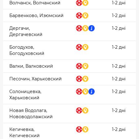
Волчанск, Волчанский
1-2 дні
Барвенково, Изюмский
1-2 дні
Дергачи,
1-2 дні
Дергачевский
Богодухов,
1-2 дні
Богодуховский
Валки, Валковский
1-2 дні
Песочин, Харьковский
1-2 дні
Солоницевка,
1-2 дні
Харьковский
Новая Водолага,
1-2 дні
Нововодолажский
Кегичевка,
1-2 дні
Кегичевский