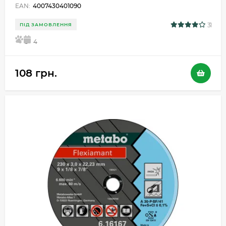
EAN:
4007430401090
31
ПІД ЗАМОВЛЕННЯ
5
4
108 грн.