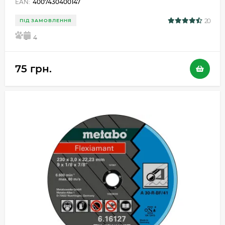
EAN:
4007430400147
20
ПІД ЗАМОВЛЕННЯ
5
4
75 грн.