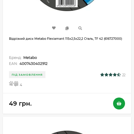
Відрізний диск Metabo Flexiamant 115x2,5x22,2 Сталь, TF 42 (616727000)
Бренд:
Metabo
EAN:
4007430402912
22
ПІД ЗАМОВЛЕННЯ
5
4
49 грн.