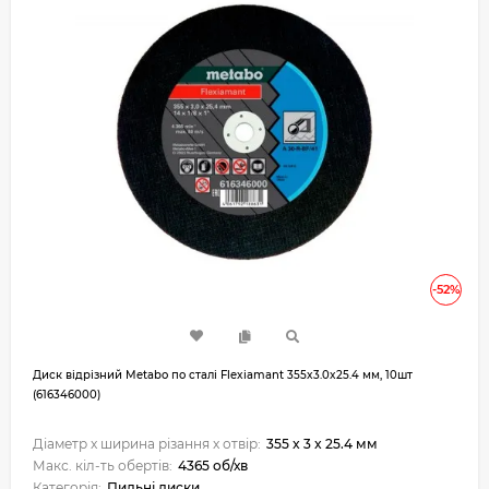
-52%
Диск відрізний Metabo по сталі Flexiamant 355x3.0x25.4 мм, 10шт
(616346000)
Діаметр x ширина різання x отвір:
355 x 3 x 25.4 мм
Макс. кіл-ть обертів:
4365 об/хв
Категорія:
Пильні диски