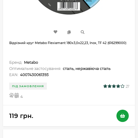
Відрізний круг Metabo Flexiamant 180x3,0x22,23, Inox, TF 42 (616299000)
Бренд:
Metabo
Оптимальне застосування:
сталь, нержавіюча сталь
EAN:
4007430061393
27
ПІД ЗАМОВЛЕННЯ
5
4
119 грн.