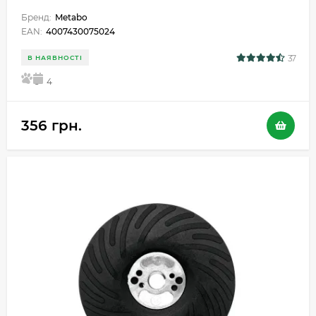
Бренд:
Metabo
EAN:
4007430075024
37
В НАЯВНОСТІ
5
4
356 грн.