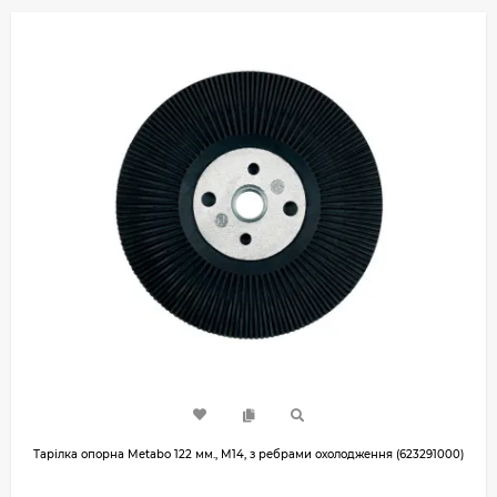
Тарілка опорна Metabo 122 мм., M14, з ребрами охолодження (623291000)