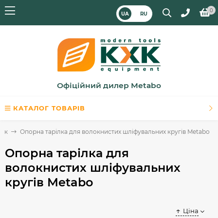
0
UA
RU
Офіційний дилер Metabo
КАТАЛОГ ТОВАРІВ
рок
Опорна тарілка для волокнистих шліфувальних кругів Metabo
Опорна тарілка для
волокнистих шліфувальних
кругів Metabo
Ціна