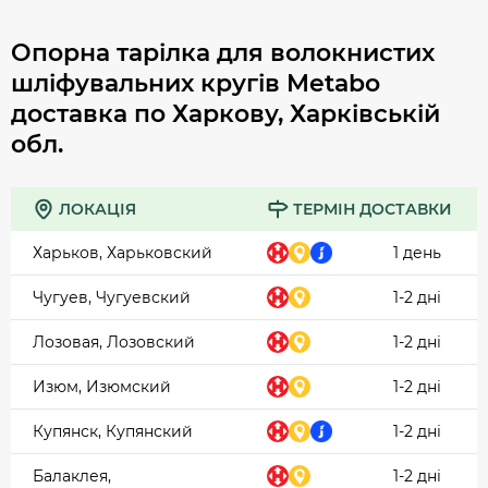
Опорна тарілка для волокнистих
шліфувальних кругів Metabo
доставка по Харкову, Харківській
обл.
ЛОКАЦІЯ
ТЕРМІН ДОСТАВКИ
Харьков, Харьковский
1 день
Чугуев, Чугуевский
1-2 дні
Лозовая, Лозовский
1-2 дні
Изюм, Изюмский
1-2 дні
Купянск, Купянский
1-2 дні
Балаклея,
1-2 дні