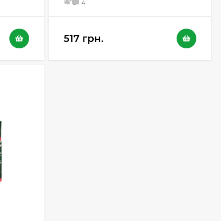
5
4
517 грн.