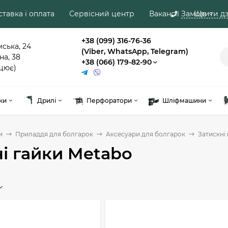
тавка і оплата
Сервісний центр
Вакансії
Замовити дз
Ще
+38 (099) 316-76-36
мська, 24
(Viber, WhatsApp, Telegram)
на, 38
+38 (066) 179-82-90
цює)
ки
Дрилі
Перфоратори
Шліфмашини
и
Приладдя для болгарок
Аксесуари для болгарок
Затискні
і гайки Metabo