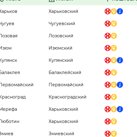
Харьков
Харьковский
Чугуев
Чугуевский
Лозовая
Лозовский
Изюм
Изюмский
Купянск
Купянский
Балаклея
Балаклейский
Первомайский
Первомайский
Красноград
Красноградский
Мерефа
Харьковский
Люботин
Харьковский
Змиев
Змиевский