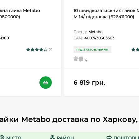
кна гайка Metabo
10 швидкозатискних гайок 
30800000)
M 14/ підставка (626411000)
Бренд:
Metabo
1980
EAN:
4007430305503
22
ПІД ЗАМОВЛЕННЯ
5
4
6 819 грн.
гайки Metabo доставка по Харкову,
МІСТО
РАЙОН
ПОШТОВІ 