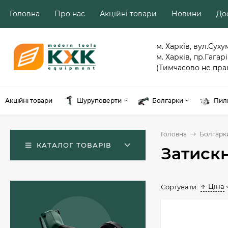
Головна
Про нас
Акційні товари
Новини
Дос
м. Харків, вул.Суху
м. Харків, пр.Гагарі
(Тимчасово не пра
Акційні товари
Шуруповерти
Болгарки
Пил
Головна
Болгарк
КАТАЛОГ ТОВАРІВ
Затискн
Ціна
Сортувати:
Акумуляторний