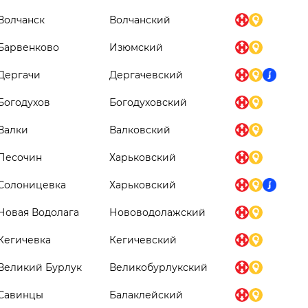
Волчанск
Волчанский
Барвенково
Изюмский
Дергачи
Дергачевский
Богодухов
Богодуховский
Валки
Валковский
Песочин
Харьковский
Солоницевка
Харьковский
Новая Водолага
Нововодолажский
Кегичевка
Кегичевский
Великий Бурлук
Великобурлукский
Савинцы
Балаклейский