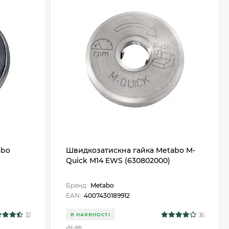
abo
Швидкозатискна гайка Metabo M-
Quick М14 EWS (630802000)
Бренд:
Metabo
EAN:
4007430189912
32
36
В НАЯВНОСТІ