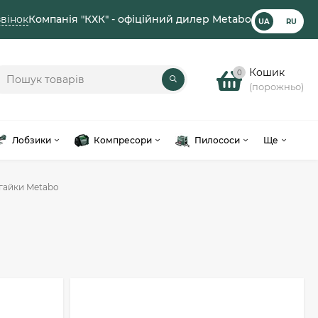
вінок
Компанія "КХК" - офіційний дилер Metabo
UA
RU
Кошик
0
(порожньо)
Лобзики
Компресори
Пилососи
Ще
 гайки Metabo