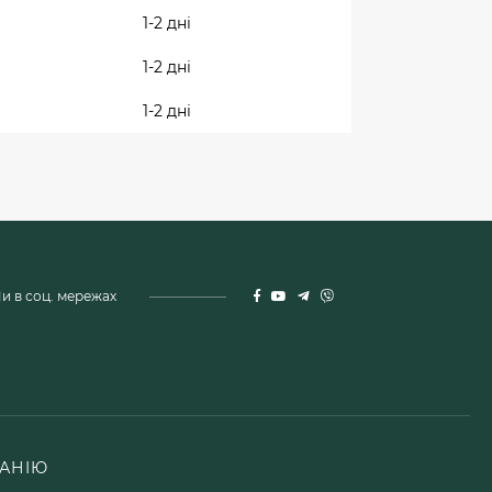
1-2 дні
1-2 дні
1-2 дні
и в соц. мережах
АНІЮ