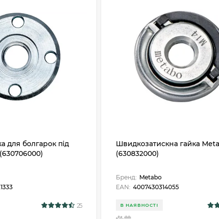
а для болгарок під
Швидкозатискна гайка Met
(630706000)
(630832000)
Бренд:
Metabo
1333
EAN:
4007430314055
25
В НАЯВНОСТІ