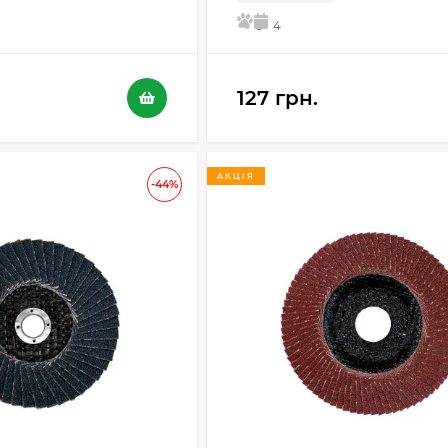
5
4
127 грн.
АКЦІЯ
-44%