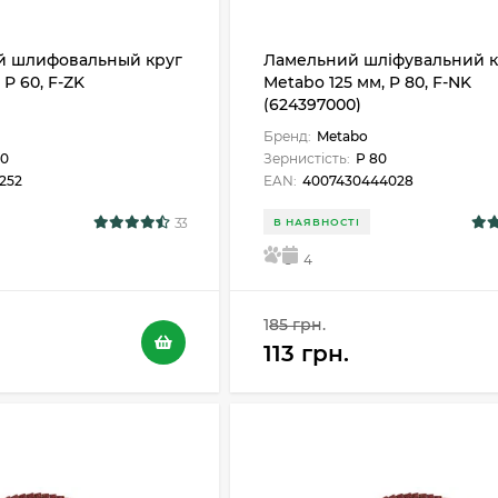
й шлифовальный круг
Ламельний шліфувальний к
Р 60, F-ZK
Metabo 125 мм, P 80, F-NK
(624397000)
Бренд:
Metabo
60
Зернистість:
Р 80
252
EAN:
4007430444028
33
В НАЯВНОСТІ
5
4
185 грн.
113 грн.