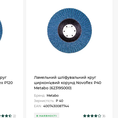
руг
Ламельний шліфувальний круг
x Р120
цирконієвий корунд Novoflex Р40
Metabo (623195000)
Бренд:
Metabo
Зернистість:
Р 40
EAN:
4007430087744
22
36
В НАЯВНОСТІ