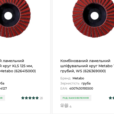
й ламельний
Комбінований ламельний
 круг KLS 125 мм,
шліфувальний круг Metabo 1
 Metabo (626415000)
грубий, WS (626369000)
Бренд:
Metabo
уба
Зернистість:
груба
4127
EAN:
4007430195500
28
НЯ
ПІД ЗАМОВЛЕННЯ
5
4