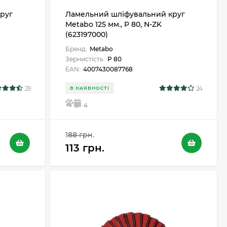
руг
Ламельний шліфувальний круг
Metabo 125 мм., P 80, N-ZK
(623197000)
Бренд:
Metabo
Зернистість:
Р 80
EAN:
4007430087768
29
24
В НАЯВНОСТІ
5
4
188 грн.
113 грн.