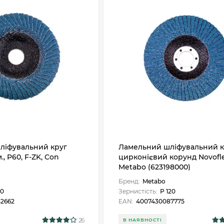
ліфувальний круг
Ламельний шліфувальний к
., P60, F-ZK, Con
цирконієвий корунд Novofle
Metabo (623198000)
Бренд:
Metabo
60
Зернистість:
Р 120
2662
EAN:
4007430087775
26
В НАЯВНОСТІ