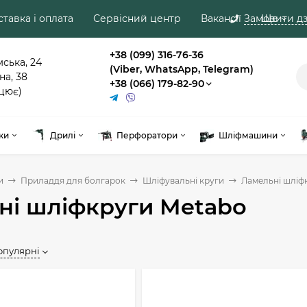
тавка і оплата
Сервісний центр
Вакансії
Замовити дз
Ще
+38 (099) 316-76-36
мська, 24
(Viber, WhatsApp, Telegram)
на, 38
+38 (066) 179-82-90
цює)
ки
Дрилі
Перфоратори
Шліфмашини
и
Приладдя для болгарок
Шліфувальні круги
Ламельні шліф
ні шліфкруги Metabo
популярні