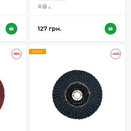
5
4
127 грн.
АКЦІЯ
-39%
-44%