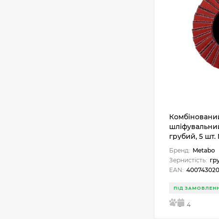
Комбіновани
шліфувальний
грубий, 5 шт.
Бренд:
Metabo
Зернистість:
гр
EAN:
400743020
ПІД ЗАМОВЛЕН
5
4