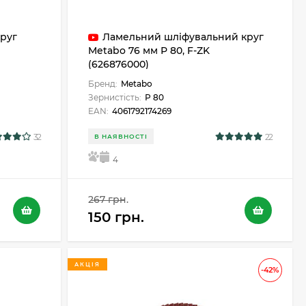
руг
Ламельний шліфувальний круг
Metabo 76 мм Р 80, F-ZK
(626876000)
Бренд:
Metabo
Зернистість:
Р 80
EAN:
4061792174269
32
22
В НАЯВНОСТІ
5
4
267 грн.
150 грн.
АКЦІЯ
-42%