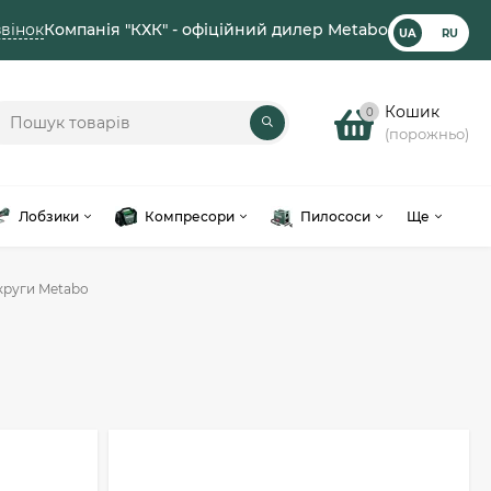
вінок
Компанія "КХК" - офіційний дилер Metabo
UA
RU
Кошик
0
(порожньо)
Лобзики
Компресори
Пилососи
Ще
круги Metabo