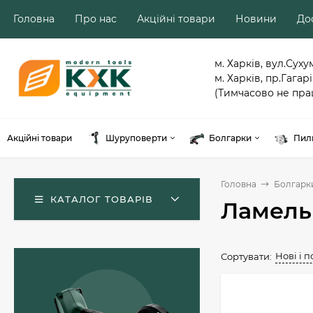
Головна
Про нас
Акційні товари
Новини
Дос
м. Харків, вул.Суху
м. Харків, пр.Гагарі
(Тимчасово не пра
Акційні товари
Шуруповерти
Болгарки
Пил
Головна
Болгарк
КАТАЛОГ ТОВАРІВ
Ламель
Нові і 
Сортувати:
Акумуляторний