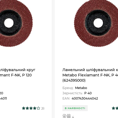
ліфувальний круг
Ламельний шліфувальний к
mant F-NK, P 120
Metabo Flexiamant F-NK, P 4
(624395000)
Бренд:
Metabo
20
Зернистість:
Р 40
4011
EAN:
4007430444042
28
В НАЯВНОСТІ
5
4