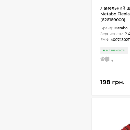
Ламельний ш
Metabo Flexia
(626169000)
Бренд:
Metabo
Зернистість:
Р 
EAN:
400743021
В НАЯВНОСТІ
5
4
198 грн.