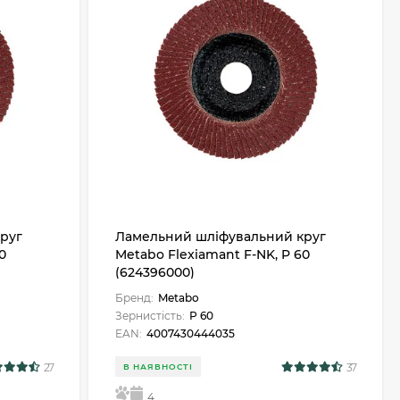
руг
Ламельний шліфувальний круг
0
Metabo Flexiamant F-NK, P 60
(624396000)
Бренд:
Metabo
Зернистість:
Р 60
EAN:
4007430444035
27
37
В НАЯВНОСТІ
5
4