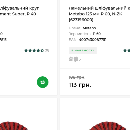
ліфувальний круг
Ламельний шліфувальний к
mant Super, P 40
Metabo 125 мм Р 60, N-ZK
(623196000)
Бренд:
Metabo
40
Зернистість:
Р 60
7813
EAN:
4007430087751
38
В НАЯВНОСТІ
5
4
188 грн.
113 грн.