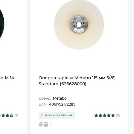
мм M 14
Опорна тарілка Metabo 115 мм 5/8",
Standard (626628000)
Бренд:
Metabo
EAN:
4061792172289
26
26
ПІД ЗАМОВЛЕННЯ
5
4