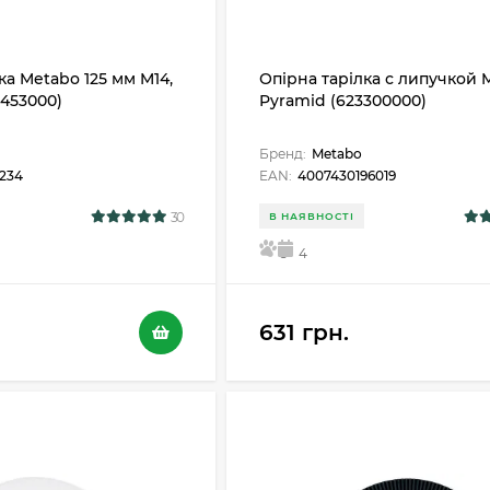
ка Metabo 125 мм M14,
Опірна тарілка с липучкой 
6453000)
Pyramid (623300000)
Бренд:
Metabo
2234
EAN:
4007430196019
30
В НАЯВНОСТІ
5
4
631 грн.