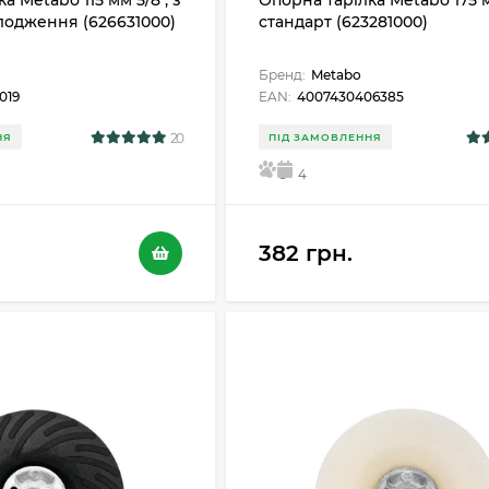
а Metabo 115 мм 5/8", з
Опорна тарілка Metabo 175 м
одження (626631000)
стандарт (623281000)
Бренд:
Metabo
019
EAN:
4007430406385
20
НЯ
ПІД ЗАМОВЛЕННЯ
5
4
382 грн.