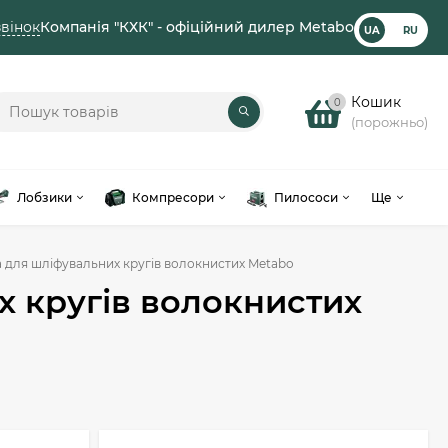
вінок
Компанія "КХК" - офіційний дилер Metabo
UA
RU
Кошик
0
(порожньо)
Лобзики
Компресори
Пилососи
Ще
 для шліфувальних кругів волокнистих Metabo
х кругів волокнистих