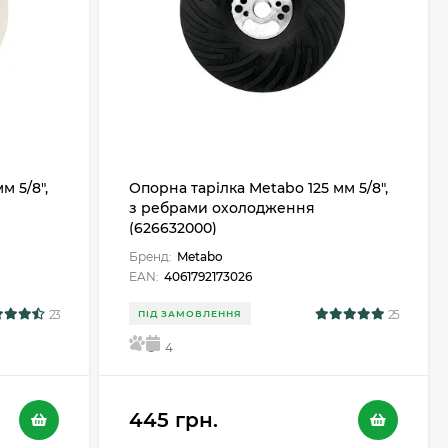
м 5/8",
Опорна тарілка Metabo 125 мм 5/8",
з ребрами охолодження
(626632000)
Бренд:
Metabo
EAN:
4061792173026
23
25
ПІД ЗАМОВЛЕННЯ
5
4
445 грн.