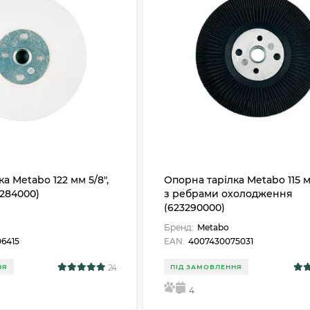
а Metabo 122 мм 5/8",
Опорна тарілка Metabo 115 
3284000)
з ребрами охолодження
(623290000)
Бренд:
Metabo
6415
EAN:
4007430075031
24
НЯ
ПІД ЗАМОВЛЕННЯ
5
4