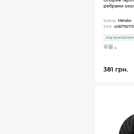
Опорна тарілк
ребрами охол
Бренд:
Metabo
EAN:
4061792173
ПІД ЗАМОВЛЕН
5
4
381 грн.