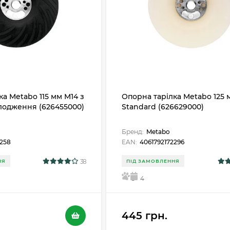
а Metabo 115 мм M14 з
Опорна тарілка Metabo 125 м
лодження (626455000)
Standard (626629000)
Бренд:
Metabo
2258
EAN:
4061792172296
38
НЯ
ПІД ЗАМОВЛЕННЯ
5
4
445 грн.