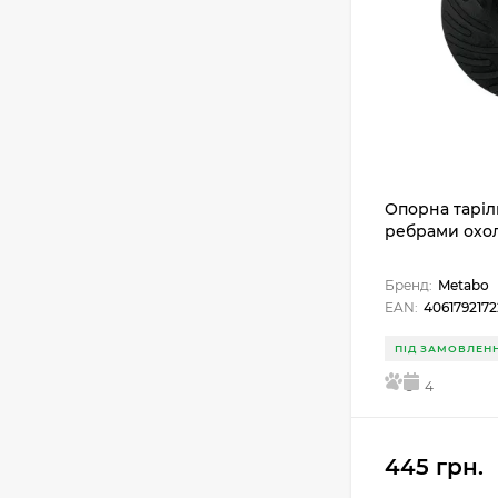
Опорна тарілк
ребрами охо
Бренд:
Metabo
EAN:
406179217
ПІД ЗАМОВЛЕН
5
4
445 грн.