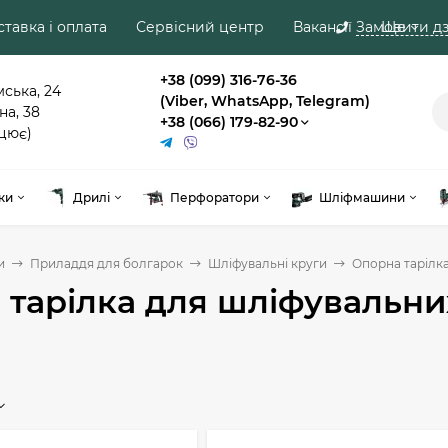
тавка і оплата
Сервісний центр
Вакансії
Замовити дз
Ще
+38 (099) 316-76-36
мська, 24
(Viber, WhatsApp, Telegram)
на, 38
+38 (066) 179-82-90
цює)
ки
Дрилі
Перфоратори
Шліфмашини
и
Приладдя для болгарок
Шліфувальні круги
Опорна тарілка
тарілка для шліфувальни