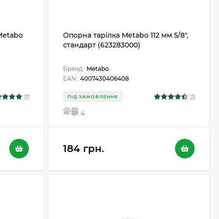
Metabo
Опорна тарілка Metabo 112 мм 5/8",
стандарт (623283000)
Бренд:
Metabo
EAN:
4007430406408
37
23
ПІД ЗАМОВЛЕННЯ
5
4
184 грн.