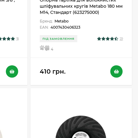
м 5/8",
Опорна тарілка для волокнистих
шліфувальних кругів Metabo 180 мм
M14, Стандарт (623275000)
Бренд:
Metabo
EAN:
4007430406323
31
22
ПІД ЗАМОВЛЕННЯ
5
4
410 грн.