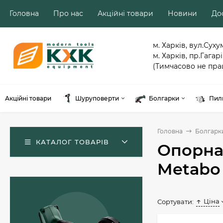
Головна
Про нас
Акційні товари
Новини
Дос
м. Харків, вул.Суху
м. Харків, пр.Гагарі
(Тимчасово не пра
Акційні товари
Шуруповерти
Болгарки
Пил
Головна
Болгарк
КАТАЛОГ ТОВАРІВ
Опорна 
Metabo
Ціна
Сортувати:
Акумуляторний