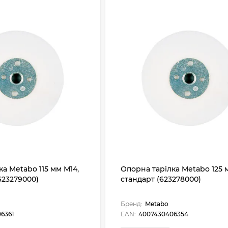
а Metabo 115 мм М14,
Опорна тарілка Metabo 125 м
623279000)
стандарт (623278000)
Бренд:
Metabo
6361
EAN:
4007430406354