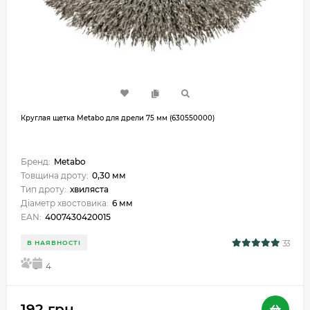
Круглая щетка Metabo для дрели 75 мм (630550000)
Бренд:
Metabo
Товщина дроту:
0,30 мм
Тип дроту:
хвиляста
Діаметр хвостовика:
6 мм
EAN:
4007430420015
33
В НАЯВНОСТІ
5
4
192 грн.