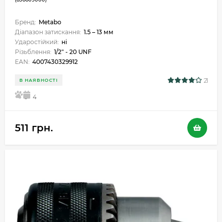
Бренд:
Metabo
Діапазон затискання:
1.5 – 13 мм
Ударостійкий:
ні
Різьблення:
1/2" - 20 UNF
EAN:
4007430329912
21
В НАЯВНОСТІ
5
4
511 грн.