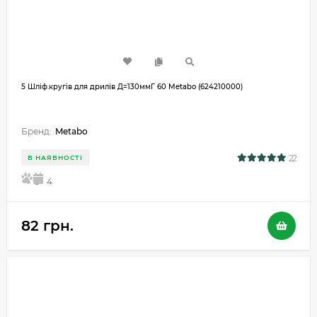
5 Шліф.кругів для дрилів Д=130ммГ 60 Metabo (624210000)
Бренд:
Metabo
22
В НАЯВНОСТІ
5
4
82 грн.