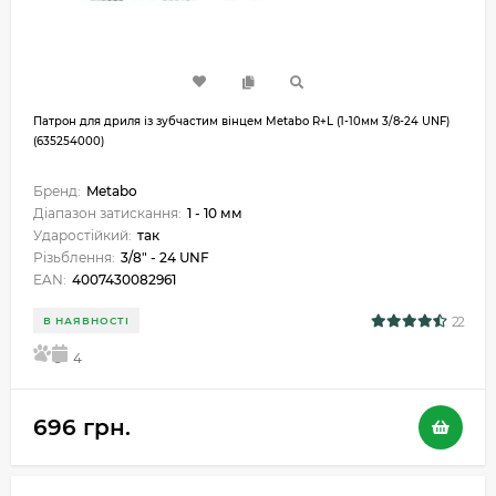
Патрон для дриля із зубчастим вінцем Metabo R+L (1-10мм 3/8-24 UNF)
(635254000)
Бренд:
Metabo
Діапазон затискання:
1 - 10 мм
Ударостійкий:
так
Різьблення:
3/8" - 24 UNF
EAN:
4007430082961
22
В НАЯВНОСТІ
5
4
696 грн.