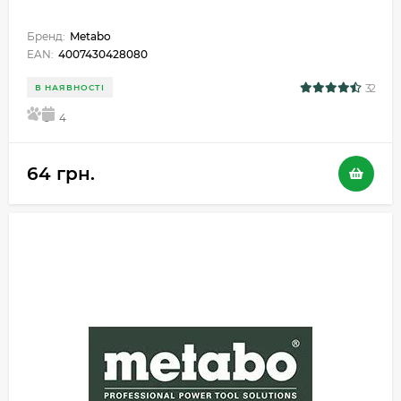
Бренд:
Metabo
EAN:
4007430428080
32
В НАЯВНОСТІ
5
4
64 грн.