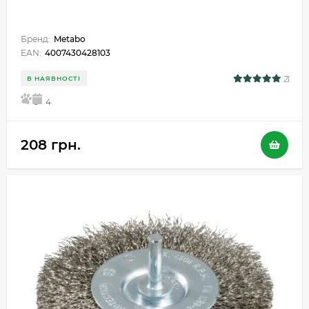
Бренд:
Metabo
EAN:
4007430428103
21
В НАЯВНОСТІ
5
4
208 грн.