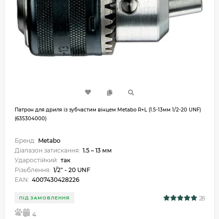
Патрон для дриля із зубчастим вінцем Metabo R+L (1.5-13мм 1/2-20 UNF)
(635304000)
Бренд:
Metabo
Діапазон затискання:
1.5 – 13 мм
Ударостійкий:
так
Різьблення:
1/2" - 20 UNF
EAN:
4007430428226
28
ПІД ЗАМОВЛЕННЯ
5
4