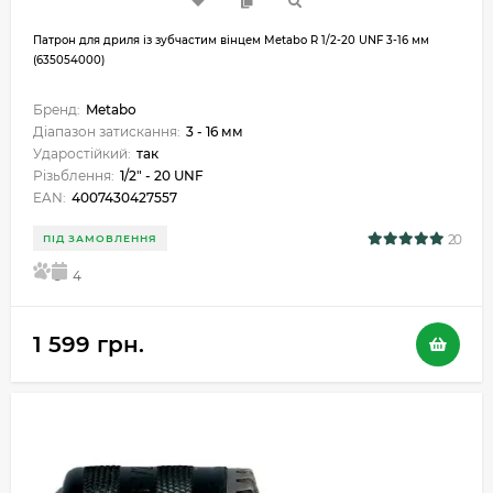
Патрон для дриля із зубчастим вінцем Metabo R 1/2-20 UNF 3-16 мм
(635054000)
Бренд:
Metabo
Діапазон затискання:
3 - 16 мм
Ударостійкий:
так
Різьблення:
1/2" - 20 UNF
EAN:
4007430427557
20
ПІД ЗАМОВЛЕННЯ
5
4
1 599 грн.