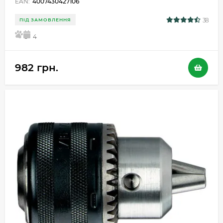
EAN:
4007430427106
38
ПІД ЗАМОВЛЕННЯ
5
4
982 грн.