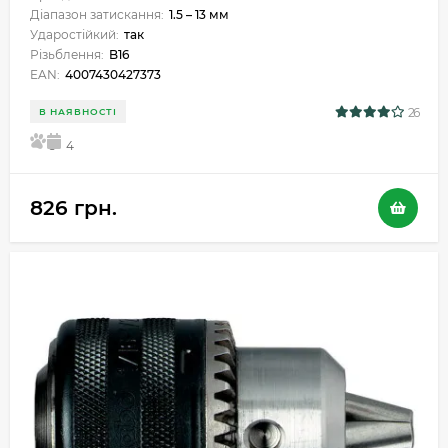
Діапазон затискання:
1.5 – 13 мм
Ударостійкий:
так
Різьблення:
B16
EAN:
4007430427373
26
В НАЯВНОСТІ
5
4
826 грн.