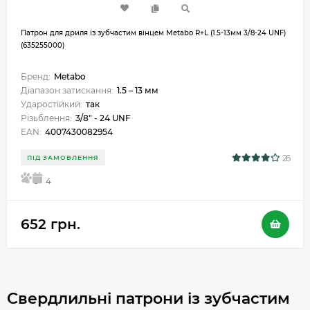
Патрон для дриля із зубчастим вінцем Metabo R+L (1.5-13мм 3/8-24 UNF)
(635255000)
Бренд:
Metabo
Діапазон затискання:
1.5 – 13 мм
Ударостійкий:
так
Різьблення:
3/8" - 24 UNF
EAN:
4007430082954
26
ПІД ЗАМОВЛЕННЯ
5
4
652 грн.
Свердлильні патрони із зубчастим