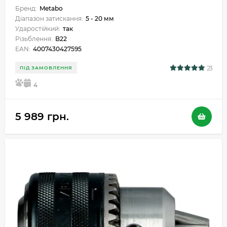
Бренд:
Metabo
Діапазон затискання:
5 - 20 мм
Ударостійкий:
так
Різьблення:
B22
EAN:
4007430427595
23
ПІД ЗАМОВЛЕННЯ
5
4
5 989 грн.