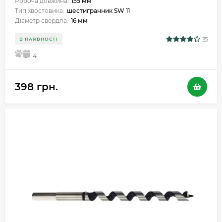
Робоча довжина:
155 мм
Тип хвостовика:
шестигранник SW 11
Діаметр свердла:
16 мм
35
В НАЯВНОСТІ
5
4
398 грн.