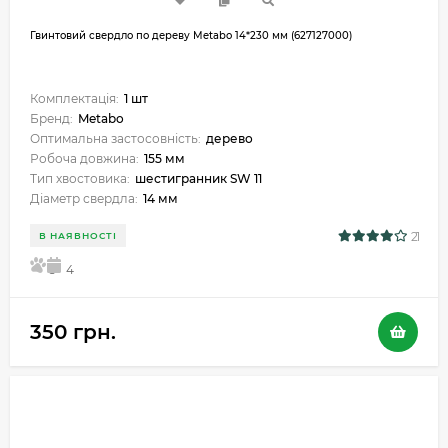
Гвинтовий свердло по дереву Metabo 14*230 мм (627127000)
Комплектація:
1 шт
Бренд:
Metabo
Оптимальна застосовність:
дерево
Робоча довжина:
155 мм
Тип хвостовика:
шестигранник SW 11
Діаметр свердла:
14 мм
21
В НАЯВНОСТІ
5
4
350 грн.