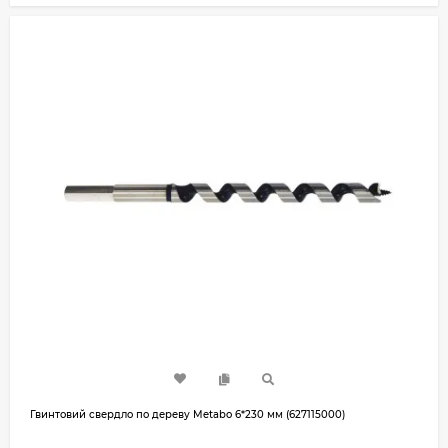
Гвинтовий свердло по дереву Metabo 6*230 мм (627115000)