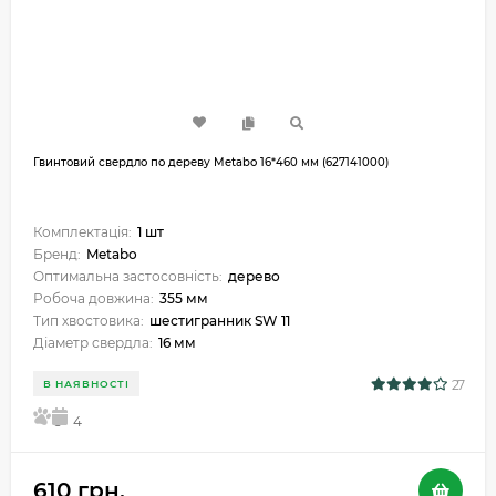
Гвинтовий свердло по дереву Metabo 16*460 мм (627141000)
Комплектація:
1 шт
Бренд:
Metabo
Оптимальна застосовність:
дерево
Робоча довжина:
355 мм
Тип хвостовика:
шестигранник SW 11
Діаметр свердла:
16 мм
27
В НАЯВНОСТІ
5
4
610 грн.