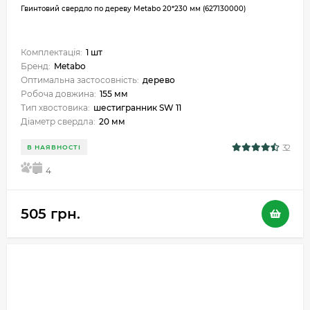
Гвинтовий свердло по дереву Metabo 20*230 мм (627130000)
Комплектація:
1 шт
Бренд:
Metabo
Оптимальна застосовність:
дерево
Робоча довжина:
155 мм
Тип хвостовика:
шестигранник SW 11
Діаметр свердла:
20 мм
32
В НАЯВНОСТІ
5
4
505 грн.