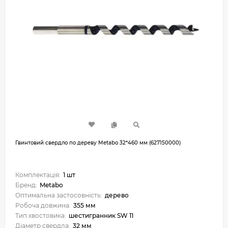
Гвинтовий свердло по дереву Metabo 32*460 мм (627150000)
Комплектація:
1 шт
Бренд:
Metabo
Оптимальна застосовність:
дерево
Робоча довжина:
355 мм
Тип хвостовика:
шестигранник SW 11
Діаметр свердла:
32 мм