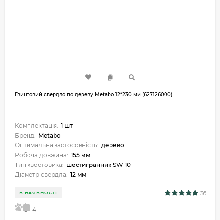
Гвинтовий свердло по дереву Metabo 12*230 мм (627126000)
Комплектація:
1 шт
Бренд:
Metabo
Оптимальна застосовність:
дерево
Робоча довжина:
155 мм
Тип хвостовика:
шестигранник SW 10
Діаметр свердла:
12 мм
36
В НАЯВНОСТІ
5
4