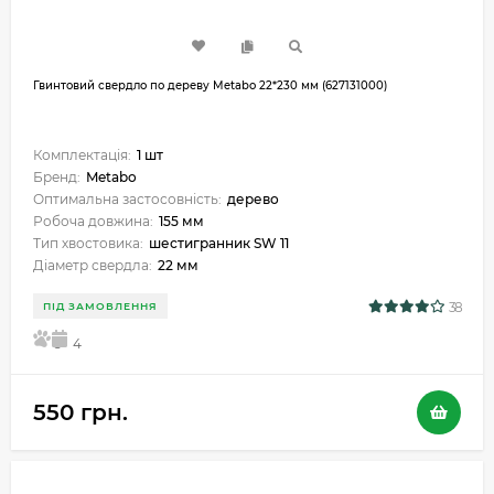
Гвинтовий свердло по дереву Metabo 22*230 мм (627131000)
Комплектація:
1 шт
Бренд:
Metabo
Оптимальна застосовність:
дерево
Робоча довжина:
155 мм
Тип хвостовика:
шестигранник SW 11
Діаметр свердла:
22 мм
38
ПІД ЗАМОВЛЕННЯ
5
4
550 грн.