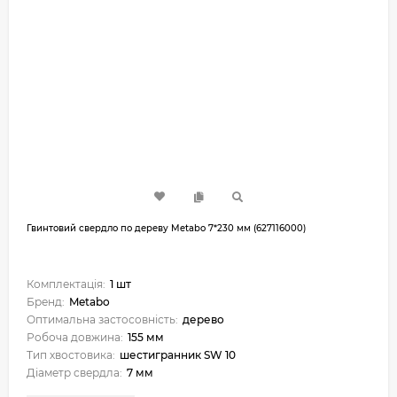
Гвинтовий свердло по дереву Metabo 7*230 мм (627116000)
Комплектація:
1 шт
Бренд:
Metabo
Оптимальна застосовність:
дерево
Робоча довжина:
155 мм
Тип хвостовика:
шестигранник SW 10
Діаметр свердла:
7 мм