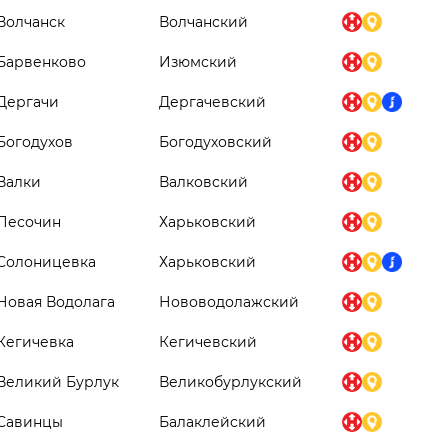
Волчанск
Волчанский
Барвенково
Изюмский
Дергачи
Дергачевский
Богодухов
Богодуховский
Валки
Валковский
Песочин
Харьковский
Солоницевка
Харьковский
Новая Водолага
Нововодолажский
Кегичевка
Кегичевский
Великий Бурлук
Великобурлукский
Савинцы
Балаклейский