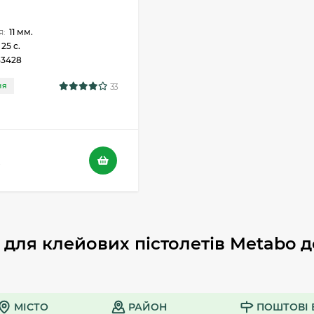
я:
11 мм.
25 с.
33428
33
НЯ
.
для клейових пістолетів Metabo д
МІСТО
РАЙОН
ПОШТОВІ 