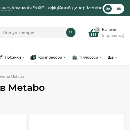
вінок
Компанія "КХК" - офіційний дилер Metabo
UA
RU
Кошик
0
(порожньо)
Лобзики
Компресори
Пилососи
Ще
олетів Metabo
ів Metabo