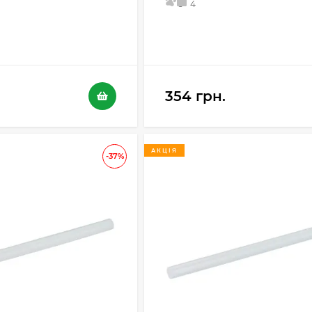
5
4
354 грн.
АКЦІЯ
-37%