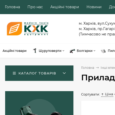
Головна
Про нас
Акційні товари
Новини
Дос
м. Харків, вул.Суху
м. Харків, пр.Гагарі
(Тимчасово не пра
Акційні товари
Шуруповерти
Болгарки
Пил
Головна
Інші еле
КАТАЛОГ ТОВАРІВ
Приладд
Ціна
Сортувати:
Акумуляторний