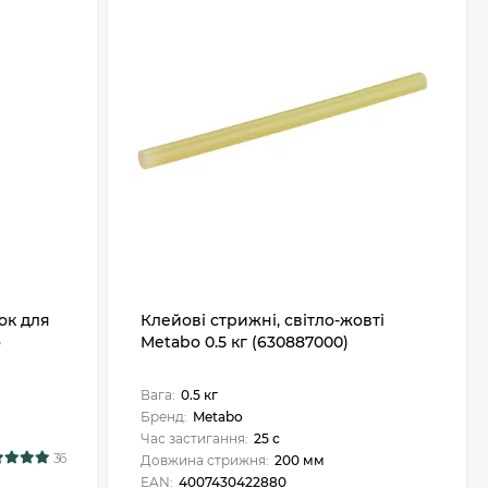
ок для
Клейові стрижні, світло-жовті
o
Metabo 0.5 кг (630887000)
Вага:
0.5 кг
Бренд:
Metabo
Час застигання:
25 с
36
Довжина стрижня:
200 мм
EAN:
4007430422880