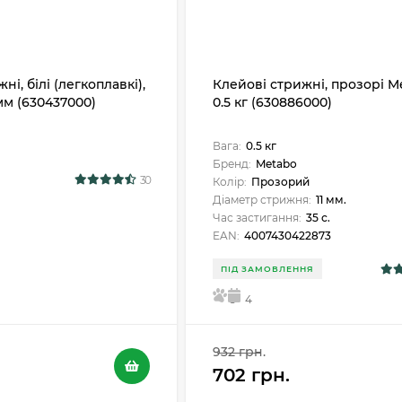
ні, білі (легкоплавкі),
Клейові стрижні, прозорі M
 мм (630437000)
0.5 кг (630886000)
Вага:
0.5 кг
Бренд:
Metabo
30
Колір:
Прозорий
Діаметр стрижня:
11 мм.
Час застигання:
35 с.
EAN:
4007430422873
ПІД ЗАМОВЛЕННЯ
5
4
932 грн.
702 грн.