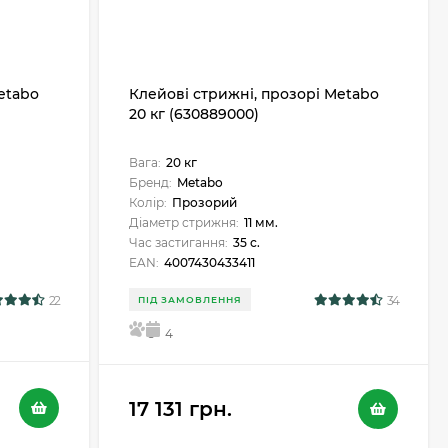
etabo
Клейові стрижні, прозорі Metabo
20 кг (630889000)
Вага:
20 кг
Бренд:
Metabo
Колір:
Прозорий
Діаметр стрижня:
11 мм.
Час застигання:
35 с.
EAN:
4007430433411
22
34
ПІД ЗАМОВЛЕННЯ
5
4
17 131 грн.