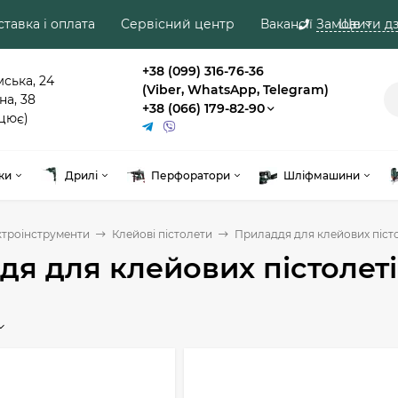
тавка і оплата
Сервісний центр
Вакансії
Замовити дз
Ще
+38 (099) 316-76-36
мська, 24
(Viber, WhatsApp, Telegram)
на, 38
+38 (066) 179-82-90
цює)
ки
Дрилі
Перфоратори
Шліфмашини
ктроінструменти
Клейові пістолети
Приладдя для клейових піст
я для клейових пістолет