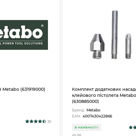
 Metabo (631919000)
Комплект додаткових насад
клейового пістолета Metab
(630885000)
Бренд:
Metabo
EAN:
4007430422866
38
В НАЯВНОСТІ