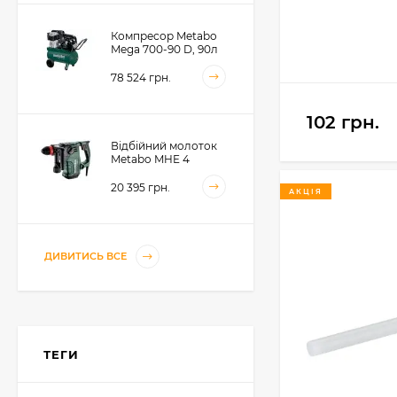
Компресор Metabo
Mega 700-90 D, 90л
(601542000)
78 524 грн.
102 грн.
Відбійний молоток
Metabo MHE 4
(600812500)
20 395 грн.
АКЦІЯ
Акумуляторний
ДИВИТИСЬ ВСЕ
фрезер для обробки
металевих крайок
Metabo KFMVB 18 LTX
50 104 грн.
BL 4 RF, 18В, каркас
(601769840)
ТЕГИ
Акумуляторний
стрічковий напилок
Metabo BFVB 18 LTX