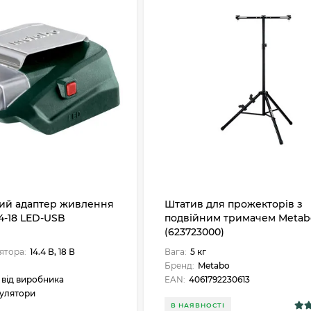
ий адаптер живлення
Штатив для прожекторів з
4-18 LED-USB
подвійним тримачем Metab
(623723000)
ятора:
14.4 В, 18 В
Вага:
5 кг
Бренд:
Metabo
. від виробника
EAN:
4061792230613
улятори
В НАЯВНОСТІ