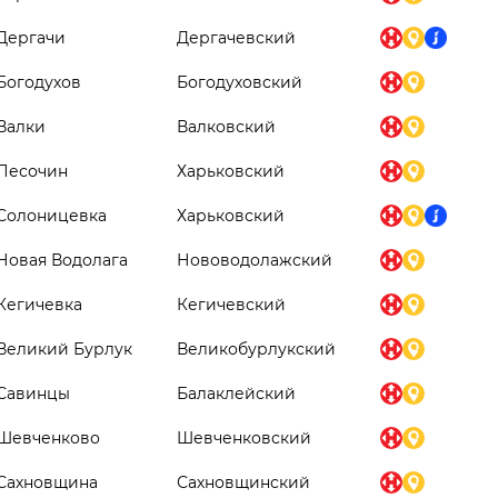
Дергачи
Дергачевский
Богодухов
Богодуховский
Валки
Валковский
Песочин
Харьковский
Солоницевка
Харьковский
Новая Водолага
Нововодолажский
Кегичевка
Кегичевский
Великий Бурлук
Великобурлукский
Савинцы
Балаклейский
Шевченково
Шевченковский
Сахновщина
Сахновщинский