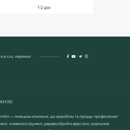
1-2 дні
и в соц. мережах
АНІЮ
mbH — німецька компанія, що виробляє та продає професійний
мент, пневмоінструмент, деревообробні верстати, різальний