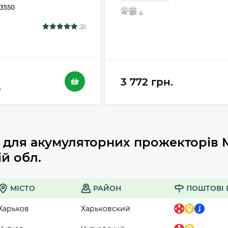
3550
5
4
28
3 772 грн.
.
для акумуляторних прожекторів M
ій обл.
МІСТО
РАЙОН
ПОШТОВІ 
Харьков
Харьковский