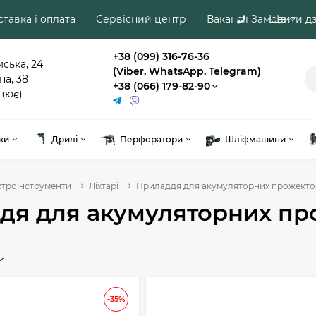
тавка і оплата
Сервісний центр
Вакансії
Замовити дз
Ще
+38 (099) 316-76-36
мська, 24
(Viber, WhatsApp, Telegram)
на, 38
+38 (066) 179-82-90
цює)
ки
Дрилі
Перфоратори
Шліфмашини
ктроінструменти
Ліхтарі
Приладдя для акумуляторних прожекто
дя для акумуляторних пр
-35%