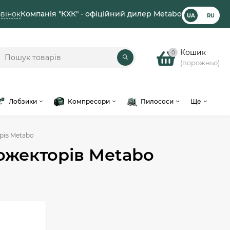
вінок
Компанія "КХК" - офіційний дилер Metabo
UA
RU
Кошик
0
(порожньо)
Лобзики
Компресори
Пилососи
Ще
рів Metabo
ожекторів Metabo