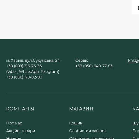
Зачисний диск
Metabo Novoflex
230x6.0х22, сталь
(616468000)
150 грн.
Компресор Metabo
м. Харків, вул.Сухумська, 24
Сервіс
khk@u
Mega 700-90 D, 90л
+38 (099) 316-76-36
+38 (050) 640-77-83
(601542000)
(Viber, WhatsApp, Telegram)
78 524 грн.
+38 (066) 179-82-90
Відбійний молоток
Metabo MHE 4
(600812500)
КОМПАНІЯ
МАГАЗИН
К
20 395 грн.
Про нас
Кошик
Шу
Акційні товари
Особистий кабінет
Бо
Новини
Оформити замовлення
Пе