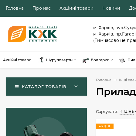
Головна
Про нас
Акційні товари
Новини
Дос
м. Харків, вул.Суху
м. Харків, пр.Гагарі
(Тимчасово не пра
Акційні товари
Шуруповерти
Болгарки
Пил
Головна
Інші еле
КАТАЛОГ ТОВАРІВ
Прилад
Ціна
Сортувати:
АКЦІЯ
Акумуляторний