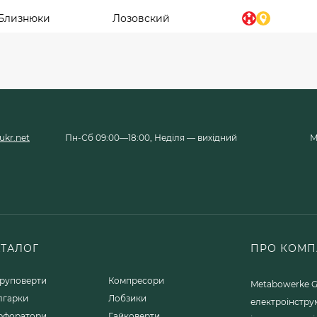
Близнюки
Лозовский
kr.net
Пн-Сб 09:00—18:00, Неділя — вихідний
М
АТАЛОГ
ПРО КОМП
руповерти
Компресори
Metabowerke G
лгарки
Лобзики
електроінстру
рфоратори
Гайковерти