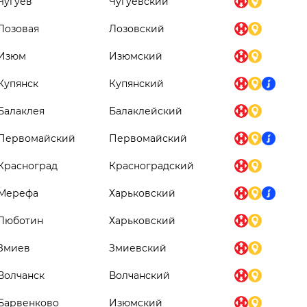
Чугуев
Чугуевский
Лозовая
Лозовский
Изюм
Изюмский
Купянск
Купянский
Балаклея
Балаклейский
Первомайский
Первомайский
Красноград
Красноградский
Мерефа
Харьковский
Люботин
Харьковский
Змиев
Змиевский
Волчанск
Волчанский
Барвенково
Изюмский