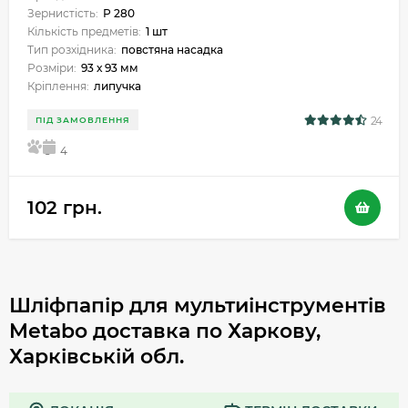
Зернистість:
Р 280
Кількість предметів:
1 шт
Тип розхідника:
повстяна насадка
Розміри:
93 х 93 мм
Кріплення:
липучка
24
ПІД ЗАМОВЛЕННЯ
5
4
102 грн.
Шліфпапір для мультиінструментів
Metabo доставка по Харкову,
Харківській обл.