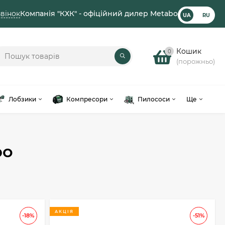
вінок
Компанія "КХК" - офіційний дилер Metabo
UA
RU
Кошик
0
(порожньо)
Лобзики
Компресори
Пилососи
Ще
bo
АКЦІЯ
-18%
-51%