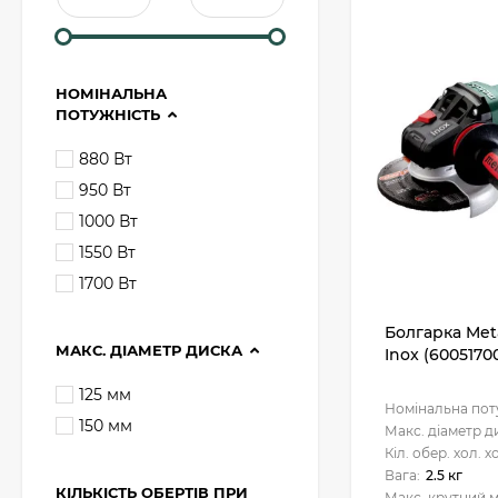
НОМІНАЛЬНА
ПОТУЖНІСТЬ
880 Вт
950 Вт
1000 Вт
1550 Вт
1700 Вт
Болгарка Met
МАКС. ДІАМЕТР ДИСКА
Inox (6005170
125 мм
Номінальна пот
150 мм
Макс. діаметр д
Кіл. обер. хол. х
Вага:
2.5 кг
КІЛЬКІСТЬ ОБЕРТІВ ПРИ
Макс. крутний 