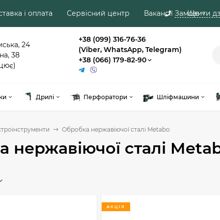
тавка і оплата
Сервісний центр
Вакансії
Замовити дз
Ще
+38 (099) 316-76-36
мська, 24
(Viber, WhatsApp, Telegram)
на, 38
+38 (066) 179-82-90
цює)
ки
Дрилі
Перфоратори
Шліфмашини
ктроінструменти
Обробка нержавіючої сталі Metabo
а нержавіючої сталі Meta
АКЦІЯ