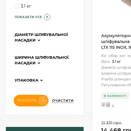
3.1 кг
ПОКАЗАТИ УСЕ
ДІАМЕТР ШЛІФУВАЛЬНОЇ
Акумуляторна
НАСАДКИ
шліфувальна 
LTX 115 INOX, 
Кіл. обер. хол. х
ШИРИНА ШЛІФУВАЛЬНОЇ
Вага:
3.1 кг
НАСАДКИ
Діаметр шліфува
Ширина шліфува
Різьба шпиндел
УПАКОВКА
Регулювання об
В НАЯВНОСТІ
ОЧИСТИТИ
ПОКАЗАТИ
5
4
21 331 грн.
14 468 гр