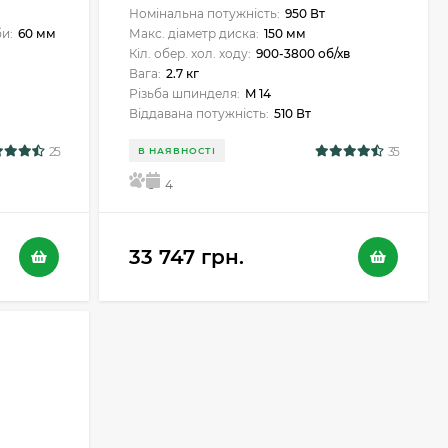
Номінальна потужність:
950 Вт
и:
60 мм
Макс. діаметр диска:
150 мм
Кіл. обер. хол. ходу:
900-3800 об/хв
Вага:
2.7 кг
Різьба шпинделя:
M 14
Віддавана потужність:
510 Вт
25
35
В НАЯВНОСТІ
5
4
33 747 грн.