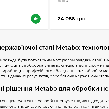
5
4
.
24 088 грн.
ержавіючої сталі Metabo: технолог
ь завжди була популярним матеріалом завдяки своїй висок
яду. Однак її обробка вимагає спеціальних інструментів 
 у виробництві професійного обладнання для обробки мета
гти відмінних результатів, обробляючи нержавіючу сталь 
ні рішення Metabo для обробки не
спеціалізується на розробці інструментів, які підходять
іючої сталі. Використовуючи ці пристрої, можна виконув