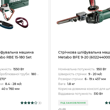
ліфувальна машина
Стрічкова шліфувальна ма
bo RBE 15-180 Set
Metabo BFE 9-20 (602244000
ужність:
1550 Вт
Номінальна потужність:
950 Вт
броблюваної труби:
180 мм
Швидкість стрічки:
9 - 20 м/с
270°
Розміри стрічки:
6 - 19 x 457 мм
ки:
8.4 - 28 м/с
Вага:
1.8 кг
:
40 x 760 мм
Корисна довжина консолі для шлі
Віддавана потужність:
510 Вт
30
ПІД ЗАМОВЛЕННЯ