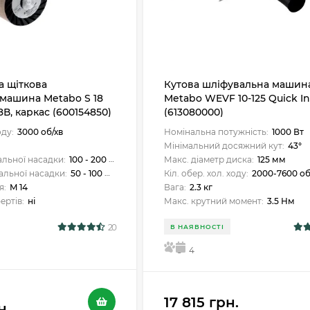
 щіткова
Кутова шліфувальна машин
машина Metabo S 18
Metabo WEVF 10-125 Quick I
18В, каркас (600154850)
(613080000)
оду:
3000 об/хв
Номінальна потужність:
1000 Вт
Мінімальний досяжний кут:
43°
льної насадки:
100 - 200 мм
Макс. діаметр диска:
125 мм
льної насадки:
50 - 100 мм
Кіл. обер. хол. ходу:
2000-7600 об
я:
M 14
Вага:
2.3 кг
ертів:
ні
Макс. крутний момент:
3.5 Нм
20
В НАЯВНОСТІ
5
4
17 815 грн.
н.