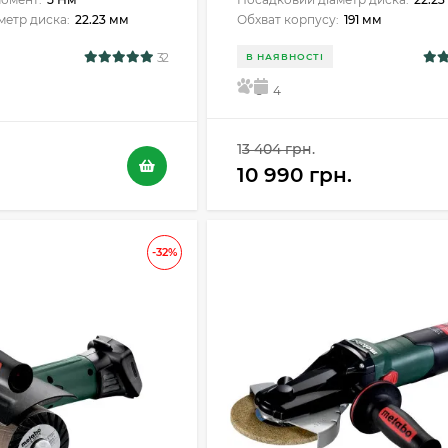
метр диска:
22.23 мм
Обхват корпусу:
191 мм
32
В НАЯВНОСТІ
5
4
13 404 грн.
10 990 грн.
-32%