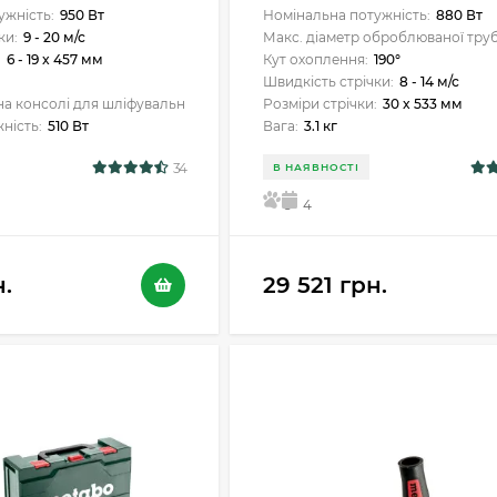
ужність:
950 Вт
Номінальна потужність:
880 Вт
ки:
9 - 20 м/с
Макс. діаметр оброблюваної труб
:
6 - 19 x 457 мм
Кут охоплення:
190°
Швидкість стрічки:
8 - 14 м/с
 консолі для шліфувальної стрічки:
90 мм
Розміри стрічки:
30 x 533 мм
ність:
510 Вт
Вага:
3.1 кг
34
В НАЯВНОСТІ
5
4
н.
29 521 грн.