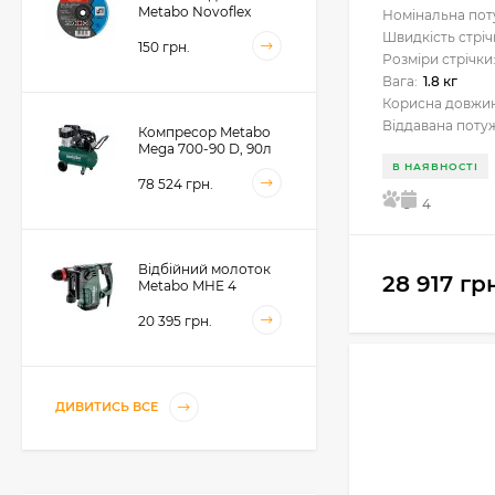
Metabo Novoflex
Номінальна пот
230x6.0х22, сталь
Швидкість стріч
(616468000)
150 грн.
Розміри стрічки
Вага:
1.8 кг
Корисна довжина
Віддавана потуж
Компресор Metabo
Mega 700-90 D, 90л
(601542000)
В НАЯВНОСТІ
78 524 грн.
5
4
Відбійний молоток
28 917 гр
Metabo MHE 4
(600812500)
20 395 грн.
Акумуляторний
ДИВИТИСЬ ВСЕ
фрезер для обробки
металевих крайок
Metabo KFMVB 18 LTX
50 104 грн.
BL 4 RF, 18В, каркас
(601769840)