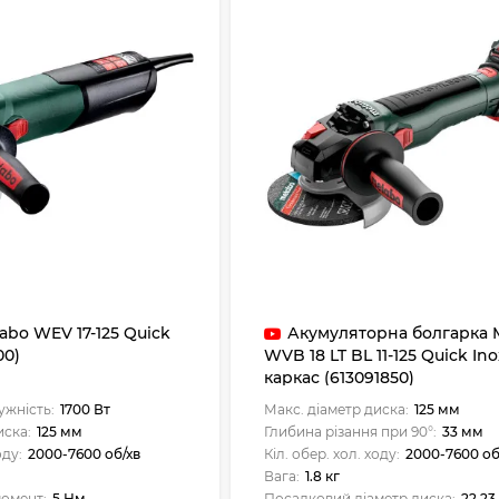
abo WEV 17-125 Quick
Акумуляторна болгарка 
00)
WVB 18 LT BL 11-125 Quick Inox
каркас (613091850)
ужність:
1700 Вт
Макс. діаметр диска:
125 мм
иска:
125 мм
Глибина різання при 90°:
33 мм
оду:
2000-7600 об/хв
Кіл. обер. хол. ходу:
2000-7600 об
Вага:
1.8 кг
момент:
5 Нм
Посадковий діаметр диска:
22.2