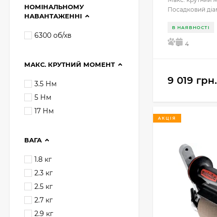
НОМІНАЛЬНОМУ
Посадковий діа
НАВАНТАЖЕННІ
В НАЯВНОСТІ
6300 об/хв
5
4
МАКС. КРУТНИЙ МОМЕНТ
9 019 грн.
3.5 Нм
5 Нм
17 Нм
АКЦІЯ
ВАГА
1.8 кг
2.3 кг
2.5 кг
2.7 кг
2.9 кг