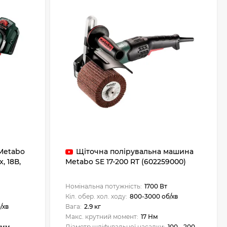
Metabo
Щіточна полірувальна машина
, 18В,
Metabo SE 17-200 RT (602259000)
Номінальна потужність:
1700 Вт
Кіл. обер. хол. ходу:
800-3000 об/хв
/хв
Вага:
2.9 кг
Макс. крутний момент:
17 Нм
3 мм
Діаметр шліфувальної насадки:
100 - 200 мм