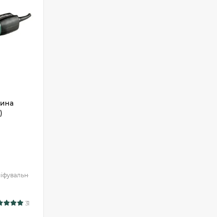
шина
)
фувальної стрічки:
90 мм
31