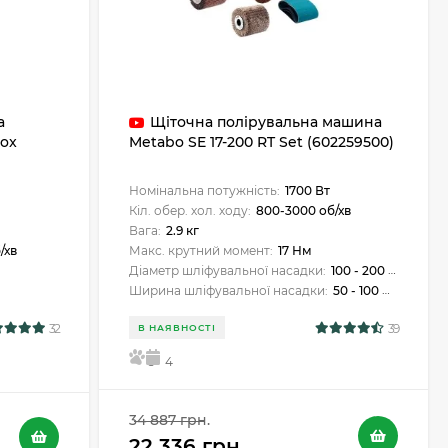
а
Щіточна полірувальна машина
nox
Metabo SE 17-200 RT Set (602259500)
Номінальна потужність:
1700 Вт
Кіл. обер. хол. ходу:
800-3000 об/хв
Вага:
2.9 кг
/хв
Макс. крутний момент:
17 Нм
Діаметр шліфувальної насадки:
100 - 200 мм
Ширина шліфувальної насадки:
50 - 100 мм
32
39
В НАЯВНОСТІ
5
4
34 887 грн.
22 336 грн.