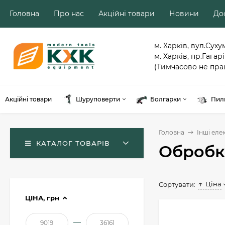
Головна
Про нас
Акційні товари
Новини
Дос
м. Харків, вул.Суху
м. Харків, пр.Гагарі
(Тимчасово не пра
Акційні товари
Шуруповерти
Болгарки
Пил
Головна
Інші еле
КАТАЛОГ ТОВАРІВ
Обробк
Ціна
Сортувати:
ЦІНА,
грн
—