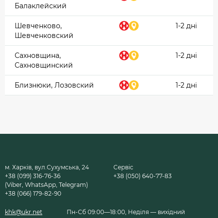
Балаклейский
Шевченково,
1-2 дні
Шевченковский
Сахновщина,
1-2 дні
Сахновщинский
Близнюки, Лозовский
1-2 дні
м. Харків, вул.Сухумська, 24
Сервіс
+38 (099) 316-76-36
+38 (050) 640-77-83
(Viber, WhatsApp, Telegram)
+38 (066) 179-82-90
khk@ukr.net
Пн-Сб 09:00—18:00, Неділя — вихідний