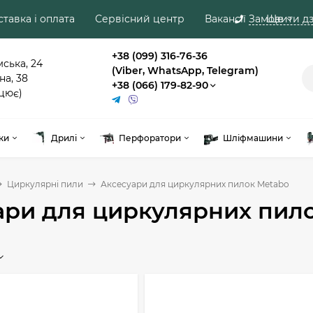
тавка і оплата
Сервісний центр
Вакансії
Замовити дз
Ще
+38 (099) 316-76-36
мська, 24
(Viber, WhatsApp, Telegram)
на, 38
+38 (066) 179-82-90
цює)
ки
Дрилі
Перфоратори
Шліфмашини
Циркулярні пили
Аксесуари для циркулярних пилок Metabo
ари для циркулярних пил