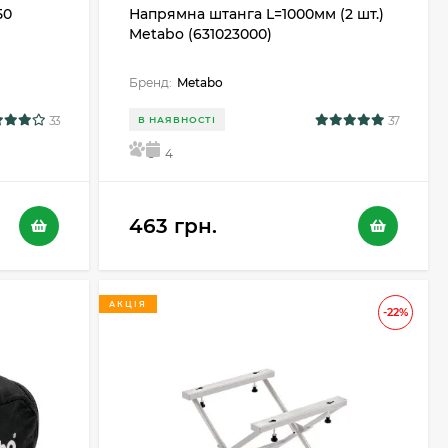
50
Напрямна штанга L=1000мм (2 шт.)
Metabo (631023000)
Бренд:
Metabo
33
37
В НАЯВНОСТІ
5
4
463 грн.
АКЦІЯ
-22%