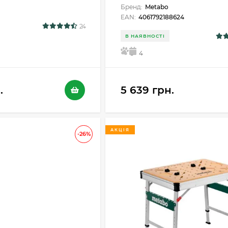
Бренд:
Metabo
EAN:
4061792188624
24
В НАЯВНОСТІ
5
4
.
5 639 грн.
АКЦІЯ
-26%