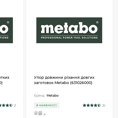
отких
Упор довжини різання довгих
0)
заготовок Metabo (631026000)
Бренд:
Metabo
21
28
В НАЯВНОСТІ
5
4