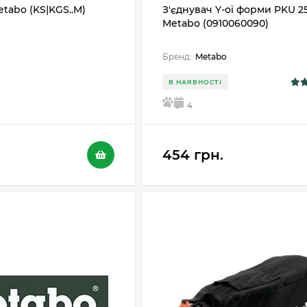
tabo (KS|KGS..M)
З'єднувач Y-ої форми PKU 2
Metabo (0910060090)
Бренд:
Metabo
В НАЯВНОСТІ
5
4
454 грн.