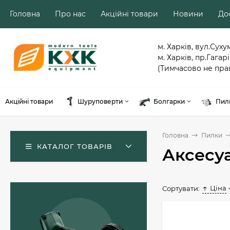
Головна
Про нас
Акційні товари
Новини
Дос
м. Харків, вул.Суху
м. Харків, пр.Гагарі
(Тимчасово не пра
Акційні товари
Шуруповерти
Болгарки
Пил
Головна
Пилки
КАТАЛОГ ТОВАРІВ
Аксесу
Ціна
Сортувати:
Акумуляторний