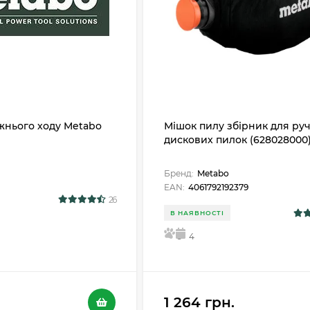
жнього ходу Metabo
Мішок пилу збірник для ру
дискових пилок (628028000
Бренд:
Metabo
EAN:
4061792192379
26
В НАЯВНОСТІ
5
4
1 264 грн.