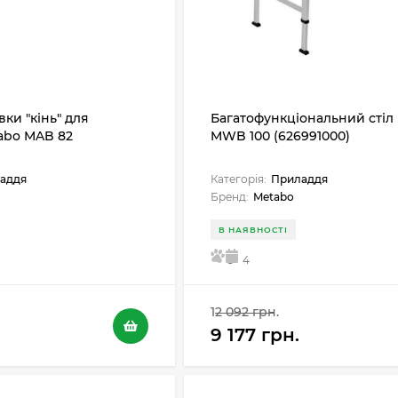
вки "кінь" для
Багатофункціональний стіл
abo MAB 82
MWB 100 (626991000)
аддя
Категорія:
Приладдя
Бренд:
Metabo
В НАЯВНОСТІ
5
4
12 092 грн.
9 177 грн.