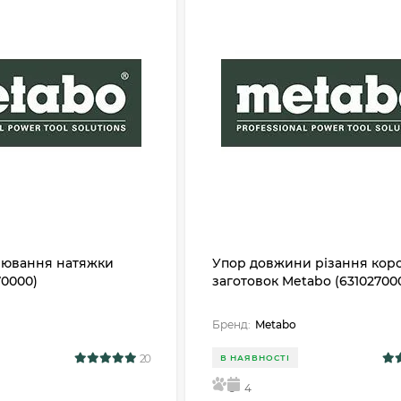
лювання натяжки
Упор довжини різання кор
70000)
заготовок Metabo (63102700
Бренд:
Metabo
20
В НАЯВНОСТІ
5
4