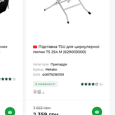
чних
Підставка TSU для циркулярної
)
пилки TS 254 M (629003000)
Категорія:
Приладдя
Бренд:
Metabo
EAN:
4061792185159
33
34
В НАЯВНОСТІ
5
4
3 022 грн.
2 359 грн.