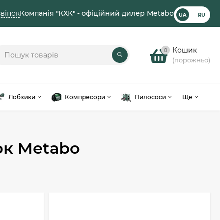
вінок
Компанія "КХК" - офіційний дилер Metabo
UA
RU
Кошик
0
(порожньо)
Лобзики
Компресори
Пилососи
Ще
ок Metabo