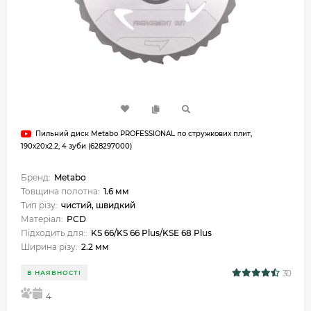
Пильний диск Metabo PROFESSIONAL по стружкових плит,
190х20х2.2, 4 зуби (628297000)
Бренд:
Metabo
Товщина полотна:
1.6 мм
Тип різу:
чистий, швидкий
Матеріал:
PCD
Підходить для::
KS 66/KS 66 Plus/KSE 68 Plus
Ширина різу:
2.2 мм
30
В НАЯВНОСТІ
5
4