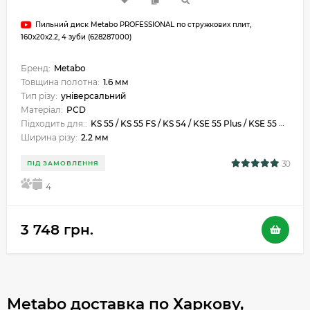
Пильний диск Metabo PROFESSIONAL по стружкових плит,
160х20х2.2, 4 зуби (628287000)
Бренд:
Metabo
Товщина полотна:
1.6 мм
Тип різу:
універсальний
Матеріал:
PCD
Підходить для::
KS 55 / KS 55 FS / KS 54 / KSE 55 Plus / KSE 55 Vario Plus
Ширина різу:
2.2 мм
30
ПІД ЗАМОВЛЕННЯ
5
4
3 748 грн.
Metabo доставка по Харкову,