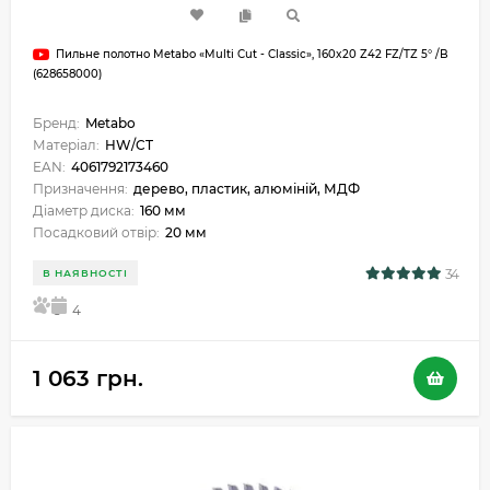
Пильне полотно Metabo «Multi Cut - Classic», 160x20 Z42 FZ/TZ 5° /B
(628658000)
Бренд:
Metabo
Матеріал:
HW/CT
EAN:
4061792173460
Призначення:
дерево, пластик, алюміній, МДФ
Діаметр диска:
160 мм
Посадковий отвір:
20 мм
34
В НАЯВНОСТІ
5
4
1 063 грн.