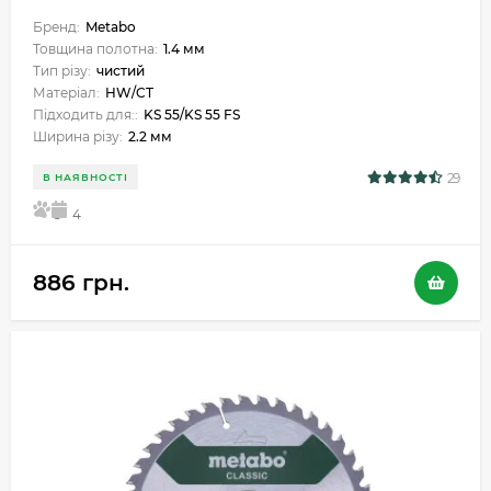
Бренд:
Metabo
Товщина полотна:
1.4 мм
Тип різу:
чистий
Матеріал:
HW/CT
Підходить для::
KS 55/KS 55 FS
Ширина різу:
2.2 мм
29
В НАЯВНОСТІ
5
4
886 грн.