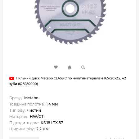
Пильний диск Metabo CLASSIC по мультиматеріалам 165х20х2.2, 42
зуби (628280000)
Бренд:
Metabo
Товщина полотна:
1.4 мм
Тип різу:
чистий
Матеріал:
HW/CT
Підходить для::
KS 18 LTX 57
Ширина різу:
2.2 мм