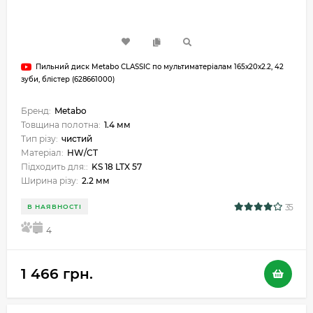
Пильний диск Metabo CLASSIC по мультиматеріалам 165х20х2.2, 42
зуби, блістер (628661000)
Бренд:
Metabo
Товщина полотна:
1.4 мм
Тип різу:
чистий
Матеріал:
HW/CT
Підходить для::
KS 18 LTX 57
Ширина різу:
2.2 мм
35
В НАЯВНОСТІ
5
4
1 466 грн.