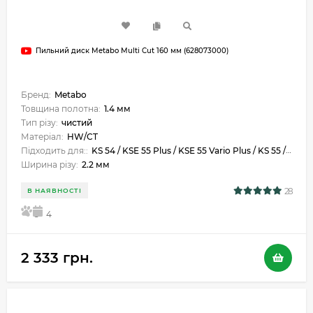
Пильний диск Metabo Multi Cut 160 мм (628073000)
Бренд:
Metabo
Товщина полотна:
1.4 мм
Тип різу:
чистий
Матеріал:
HW/CT
Підходить для::
KS 54 / KSE 55 Plus / KSE 55 Vario Plus / KS 55 / KS 55 FS
Ширина різу:
2.2 мм
28
В НАЯВНОСТІ
5
4
2 333 грн.