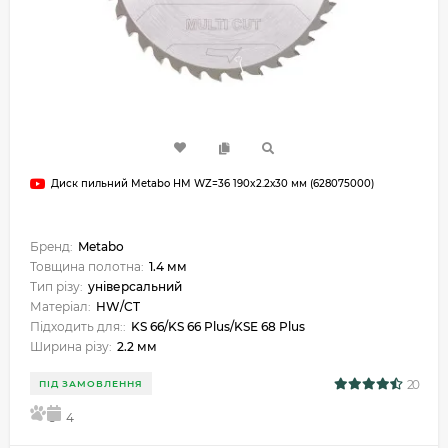
Диск пильний Metabo HM WZ=36 190x2.2х30 мм (628075000)
Бренд:
Metabo
Товщина полотна:
1.4 мм
Тип різу:
універсальний
Матеріал:
HW/CT
Підходить для::
KS 66/KS 66 Plus/KSE 68 Plus
Ширина різу:
2.2 мм
20
ПІД ЗАМОВЛЕННЯ
5
4