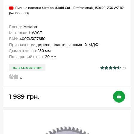
Пильне полотно Metabo «Multi Cut - Professional», 150x20, Z36 WZ 10°
(628000000)
Бренд:
Metabo
Матеріал:
HW/CT
EAN:
4007430176110
Призначення:
дерево, пластик, алюміній, МДФ
Діаметр диска:
150 мм
Посадковий отвір:
20 мм
29
ПІД ЗАМОВЛЕННЯ
5
4
1 989 грн.