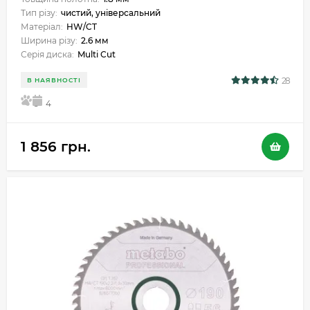
Тип різу:
чистий, універсальний
Матеріал:
HW/CT
Ширина різу:
2.6 мм
Серія диска:
Multi Сut
28
В НАЯВНОСТІ
5
4
1 856 грн.