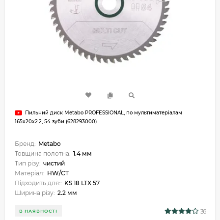
Пильний диск Metabo PROFESSIONAL, по мультиматеріалам
165x20x2.2, 54 зуби (628293000)
Бренд:
Metabo
Товщина полотна:
1.4 мм
Тип різу:
чистий
Матеріал:
HW/CT
Підходить для::
KS 18 LTX 57
Ширина різу:
2.2 мм
36
В НАЯВНОСТІ