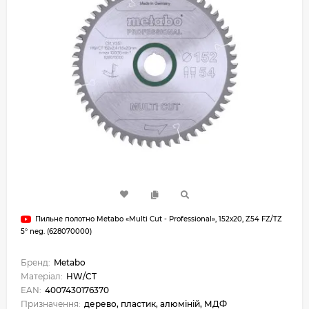
Пильне полотно Metabo «Multi Cut - Professional», 152х20, Z54 FZ/TZ
5° neg. (628070000)
Бренд:
Metabo
Матеріал:
HW/CT
EAN:
4007430176370
Призначення:
дерево, пластик, алюміній, МДФ