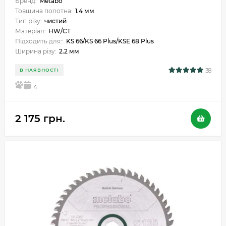
Бренд:
Metabo
Товщина полотна:
1.4 мм
Тип різу:
чистий
Матеріал:
HW/CT
Підходить для::
KS 66/KS 66 Plus/KSE 68 Plus
Ширина різу:
2.2 мм
38
В НАЯВНОСТІ
5
4
2 175 грн.