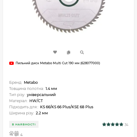
Пильний диск Metabo Multi Cut 190 мм (628077000)
Бренд:
Metabo
Товщина полотна:
1.4 мм
Тип різу:
універсальний
Матеріал:
HW/CT
Підходить для::
KS 66/KS 66 Plus/KSE 68 Plus
Ширина різу:
2.2 мм
34
В НАЯВНОСТІ
5
4