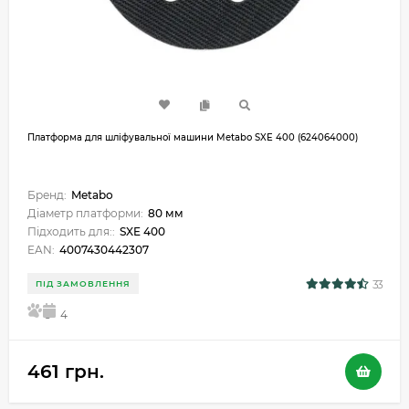
Платформа для шліфувальної машини Metabo SXE 400 (624064000)
Бренд:
Metabo
Діаметр платформи:
80 мм
Підходить для::
SXE 400
EAN:
4007430442307
33
ПІД ЗАМОВЛЕННЯ
5
4
461 грн.