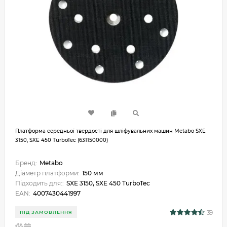
Платформа середньої твердості для шліфувальних машин Metabo SXE
3150, SXE 450 TurboTec (631150000)
Бренд:
Metabo
Діаметр платформи:
150 мм
Підходить для::
SXE 3150, SXE 450 TurboTec
EAN:
4007430441997
39
ПІД ЗАМОВЛЕННЯ