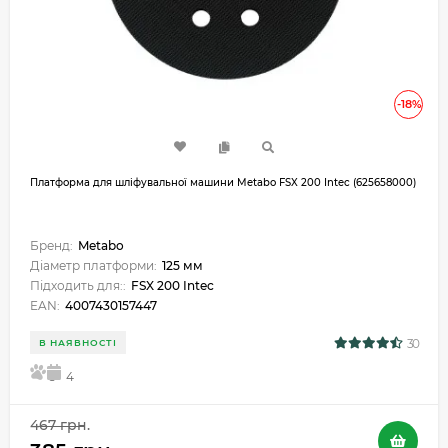
-18%
Платформа для шліфувальної машини Metabo FSX 200 Intec (625658000)
Бренд:
Metabo
Діаметр платформи:
125 мм
Підходить для::
FSX 200 Intec
EAN:
4007430157447
30
В НАЯВНОСТІ
5
4
467 грн.