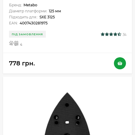
Бренд:
Metabo
Діаметр платформи:
125 мм
Підходить для::
SXE 3125
EAN:
4007430281975
34
ПІД ЗАМОВЛЕННЯ
5
4
778 грн.