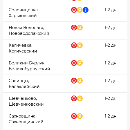
Солоницевка,
1-2 дні
Харьковский
Новая Водолага,
1-2 дні
Нововодолажский
Кегичевка,
1-2 дні
Кегичевский
Великий Бурлук,
1-2 дні
Великобурлукский
Савинцы,
1-2 дні
Балаклейский
Шевченково,
1-2 дні
Шевченковский
Сахновщина,
1-2 дні
Сахновщинский