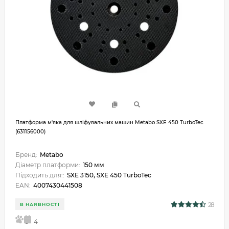
Платформа м'яка для шліфувальних машин Metabo SXE 450 TurboTec
(631156000)
Бренд:
Metabo
Діаметр платформи:
150 мм
Підходить для::
SXE 3150, SXE 450 TurboTec
EAN:
4007430441508
28
В НАЯВНОСТІ
5
4