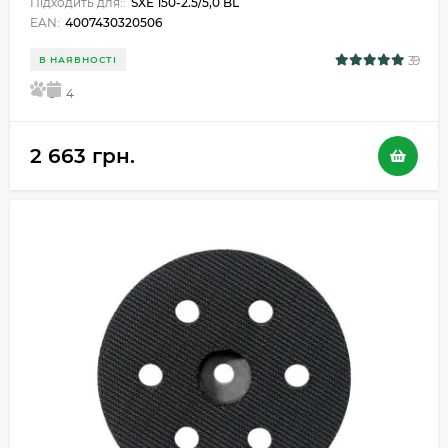
Підходить для::
SXE 150-2.5/5,0 BL
EAN:
4007430320506
39
В НАЯВНОСТІ
5
4
2 663 грн.