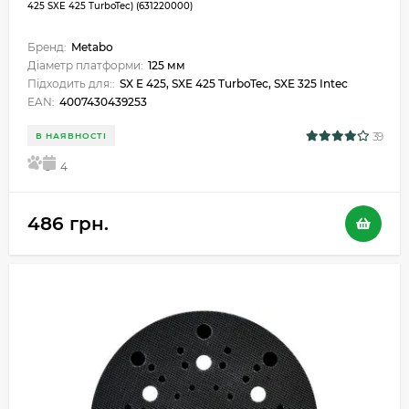
425 SXE 425 TurboTec) (631220000)
Бренд:
Metabo
Діаметр платформи:
125 мм
Підходить для::
SX E 425, SXE 425 TurboTec, SXE 325 Intec
EAN:
4007430439253
39
В НАЯВНОСТІ
5
4
486 грн.