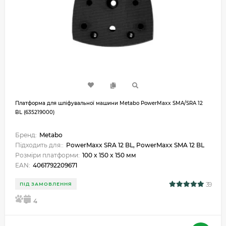
Платформа для шліфувальної машини Metabo PowerMaxx SMA/SRA 12
BL (635219000)
Бренд:
Metabo
Підходить для::
PowerMaxx SRA 12 BL, PowerMaxx SMA 12 BL
Розміри платформи:
100 x 150 x 150 мм
EAN:
4061792209671
39
ПІД ЗАМОВЛЕННЯ
5
4