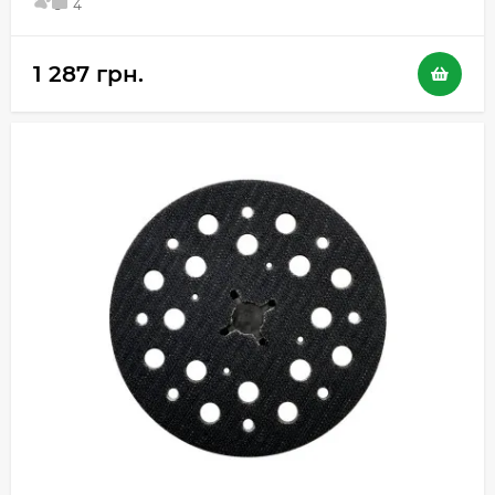
5
4
1 287 грн.