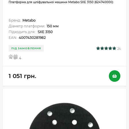
Платформа для шліфувальної машини Metabo SXE 3150 (624740000)
Бренд:
Metabo
Діаметр платформи:
150 мм
Підходить для::
SXE 3150
EAN:
4007430281982
24
ПІД ЗАМОВЛЕННЯ
5
4
1 051 грн.