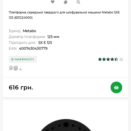
Платформа середньої твердості для шліфувальної машини Metabo SXE
125 (631224000)
Бренд:
Metabo
Діаметр платформи:
125 мм
Підходить для::
SX E 125
EAN:
4007430430779
29
В НАЯВНОСТІ
5
4
616 грн.