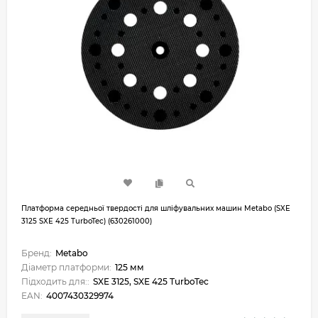
Платформа середньої твердості для шліфувальних машин Metabo (SXE
3125 SXE 425 TurboTec) (630261000)
Бренд:
Metabo
Діаметр платформи:
125 мм
Підходить для::
SXE 3125, SXE 425 TurboTec
EAN:
4007430329974