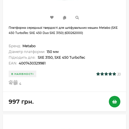
Платформа середньої твердості для шліфувальних машин Metabo (SXE
450 TurboTec SXE 450 Duo SXE 3150) (630262000)
Бренд:
Metabo
Діаметр платформи:
150 мм
Підходить для::
SXE 3150, SXE 450 TurboTec
EAN:
4007430329981
20
В НАЯВНОСТІ
5
4
997 грн.