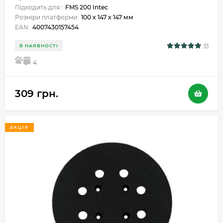
Підходить для::
FMS 200 Intec
Розміри платформи:
100 x 147 x 147 мм
EAN:
4007430157454
33
В НАЯВНОСТІ
5
4
309 грн.
АКЦІЯ