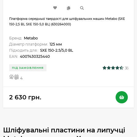
Платформа середньої твердості для шліфувальних машин Metabo (SXE
150-2,5 BL SXE 150-5,0 BL) (630264000)
Бренд:
Metabo
Діаметр платформи:
125 мм
Підходить для::
SXE 150-2.5/5,0 BL
EAN:
4007430325440
36
ПІД ЗАМОВЛЕННЯ
5
4
2 630 грн.
Шліфувальні пластини на липучці