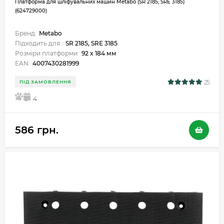
Платформа для шліфувальних машин Metabo (SR 2185; SRE 3185)
(624729000)
Бренд:
Metabo
Підходить для::
SR 2185, SRE 3185
Розміри платформи:
92 x 184 мм
EAN:
4007430281999
25
ПІД ЗАМОВЛЕННЯ
5
4
586 грн.