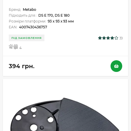
Бренд:
Metabo
Підходить для::
DS E 170, DS E 180
Розміри платформи:
93 x 93 х 93 мм
EAN:
4007430436757
39
ПІД ЗАМОВЛЕННЯ
5
4
394 грн.