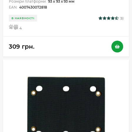
Розміри платформи:
93 x 93 х 93 мм
EAN:
4007430072818
38
В НАЯВНОСТІ
5
4
309 грн.