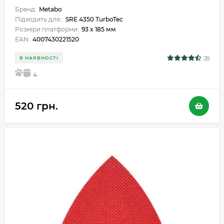
Бренд:
Metabo
Підходить для::
SRE 4350 TurboTec
Розміри платформи:
93 x 185 мм
EAN:
4007430221520
28
В НАЯВНОСТІ
5
4
520 грн.