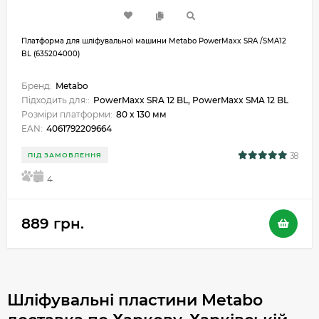
Платформа для шліфувальної машини Metabo PowerMaxx SRA /SMA12
BL (635204000)
Бренд:
Metabo
Підходить для::
PowerMaxx SRA 12 BL, PowerMaxx SMA 12 BL
Розміри платформи:
80 x 130 мм
EAN:
4061792209664
38
ПІД ЗАМОВЛЕННЯ
5
4
889 грн.
Шліфувальні пластини Metabo