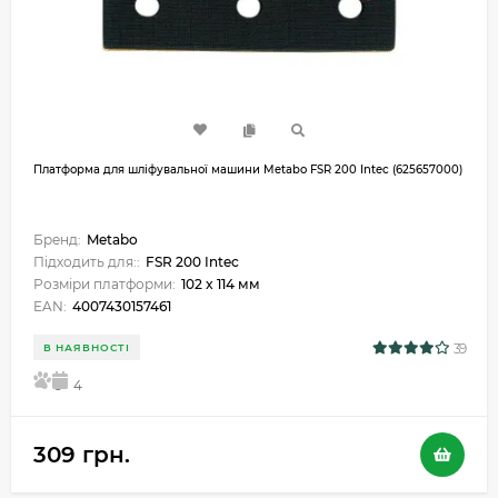
Платформа для шліфувальної машини Metabo FSR 200 Intec (625657000)
Бренд:
Metabo
Підходить для::
FSR 200 Intec
Розміри платформи:
102 x 114 мм
EAN:
4007430157461
39
В НАЯВНОСТІ
5
4
309 грн.