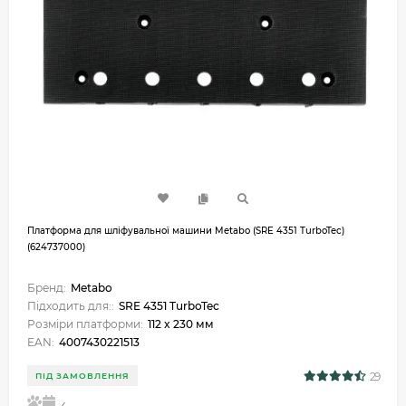
Платформа для шліфувальної машини Metabo (SRE 4351 TurboTec)
(624737000)
Бренд:
Metabo
Підходить для::
SRE 4351 TurboTec
Розміри платформи:
112 x 230 мм
EAN:
4007430221513
29
ПІД ЗАМОВЛЕННЯ