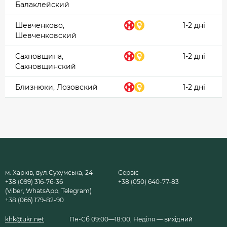
Балаклейский
Шевченково,
1-2 дні
Шевченковский
Сахновщина,
1-2 дні
Сахновщинский
Близнюки, Лозовский
1-2 дні
м. Харків, вул.Сухумська, 24
Сервіс
+38 (099) 316-76-36
+38 (050) 640-77-83
(Viber, WhatsApp, Telegram)
+38 (066) 179-82-90
khk@ukr.net
Пн-Сб 09:00—18:00, Неділя — вихідний