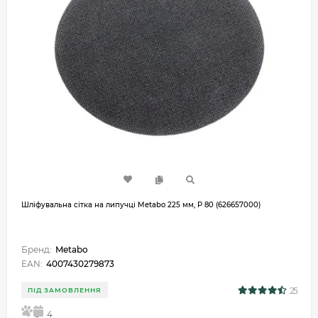
Шліфувальна сітка на липучці Metabo 225 мм, P 80 (626657000)
Бренд:
Metabo
EAN:
4007430279873
25
ПІД ЗАМОВЛЕННЯ
5
4