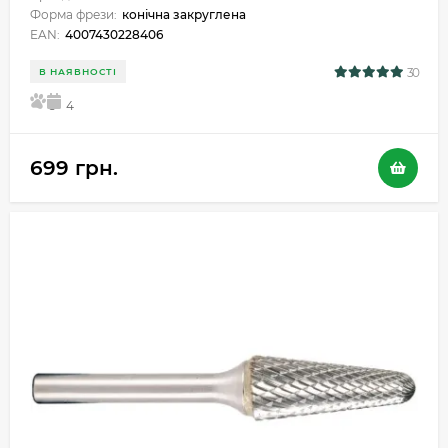
Форма фрези:
конічна закруглена
EAN:
4007430228406
30
В НАЯВНОСТІ
5
4
699 грн.