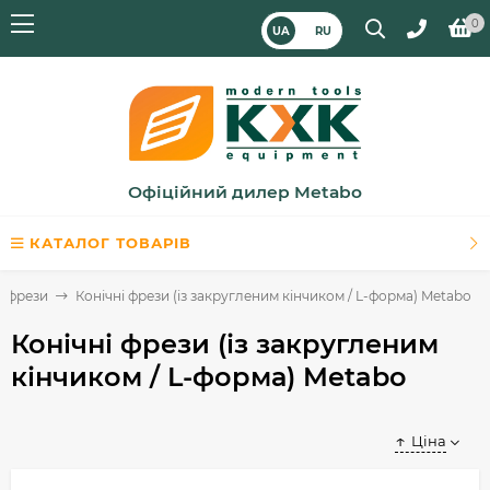
0
UA
RU
Офіційний дилер Metabo
КАТАЛОГ ТОВАРІВ
і фрези
Конічні фрези (із закругленим кінчиком / L-форма) Metabo
Конічні фрези (із закругленим
кінчиком / L-форма) Metabo
Ціна