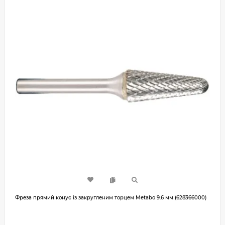
Фреза прямий конус із закругленим торцем Metabo 9.6 мм (628366000)