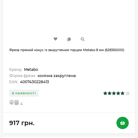
Фреза прямий конус із закругленим торцем Metabo 8 мм (628365000)
Бренд:
Metabo
Форма фрези:
конічна закруглена
EAN:
4007430228413
23
В НАЯВНОСТІ
5
4
917 грн.