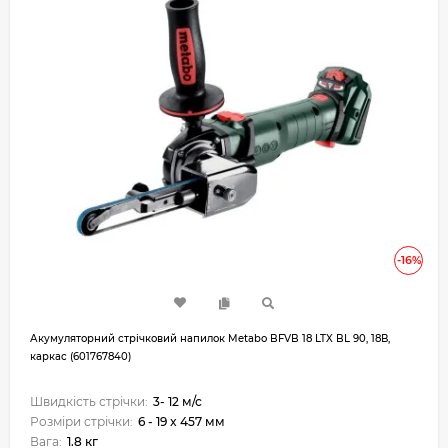
-16%
Акумуляторний стрічковий напилок Metabo BFVB 18 LTX BL 90, 18В,
каркас (601767840)
Швидкість стрічки:
3- 12 м/с
Розміри стрічки:
6 - 19 x 457 мм
Вага:
1.8 кг