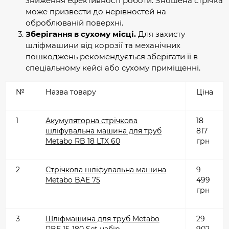
зниження ефективності роботи. Зношена стрічка
може призвести до нерівностей на
оброблюваній поверхні.
Зберігання в сухому місці.
Для захисту
шліфмашини від корозії та механічних
пошкоджень рекомендується зберігати її в
спеціальному кейсі або сухому приміщенні.
№
Назва товару
Ціна
1
Акумуляторна стрічкова
18
шліфувальна машина для труб
817
Metabo RB 18 LTX 60
грн
2
Стрічкова шліфувальна машина
9
Metabo BAE 75
499
грн
3
Шліфмашина для труб Metabo
29