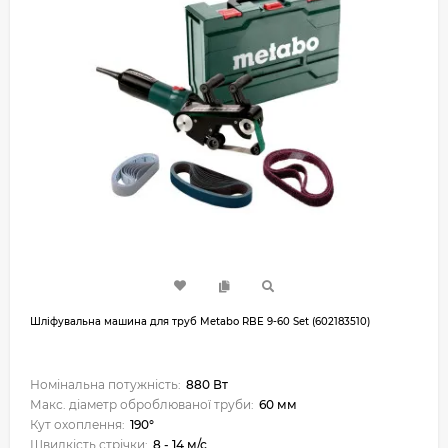
Шліфувальна машина для труб Metabo RBE 9-60 Set (602183510)
Номінальна потужність:
880 Вт
Макс. діаметр оброблюваної труби:
60 мм
Кут охоплення:
190°
Швидкість стрічки:
8 - 14 м/с