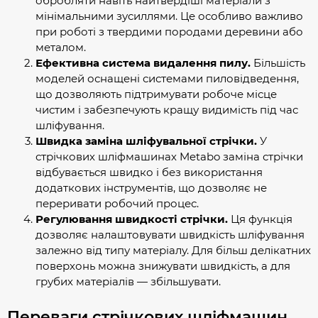
обробляти навіть найтвердіші матеріали з
мінімальними зусиллями. Це особливо важливо
при роботі з твердими породами деревини або
металом.
Ефективна система видалення пилу.
Більшість
моделей оснащені системами пиловідведення,
що дозволяють підтримувати робоче місце
чистим і забезпечують кращу видимість під час
шліфування.
Швидка заміна шліфувальної стрічки.
У
стрічкових шліфмашинах Metabo заміна стрічки
відбувається швидко і без використання
додаткових інструментів, що дозволяє не
переривати робочий процес.
Регулювання швидкості стрічки.
Ця функція
дозволяє налаштовувати швидкість шліфування
залежно від типу матеріалу. Для більш делікатних
поверхонь можна знижувати швидкість, а для
грубих матеріалів — збільшувати.
Переваги стрічкових шліфмашин