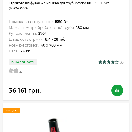
Стрічкова шліфувальна машина для труб Metabo RBE 15-180 Set
(602243500)
Номінальна потужність:
1550 Вт
Макс. діаметр оброблюваної труби:
180 мм
Кут охоплення:
270°
Швидкість стрічки:
8.4 - 28 м/с
Розміри стрічки:
40 x 760 мм
Вага:
3.4 кг
30
В НАЯВНОСТІ
5
4
36 161 грн.
АКЦІЯ