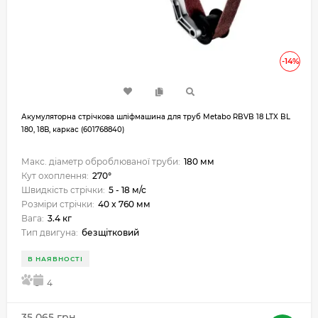
-14%
Акумуляторна стрічкова шліфмашина для труб Metabo RBVB 18 LTX BL
180, 18В, каркас (601768840)
Макс. діаметр оброблюваної труби:
180 мм
Кут охоплення:
270°
Швидкість стрічки:
5 - 18 м/с
Розміри стрічки:
40 x 760 мм
Вага:
3.4 кг
Тип двигуна:
безщітковий
В НАЯВНОСТІ
5
4
35 065 грн.