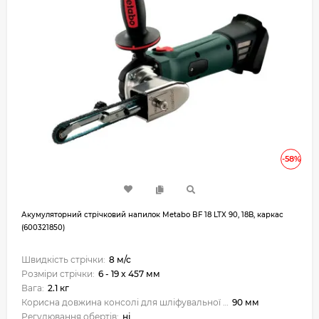
-58%
Акумуляторний стрічковий напилок Metabo BF 18 LTX 90, 18В, каркас
(600321850)
Швидкість стрічки:
8 м/с
Розміри стрічки:
6 - 19 x 457 мм
Вага:
2.1 кг
Корисна довжина консолі для шліфувальної стрічки:
90 мм
Регулювання обертів:
ні