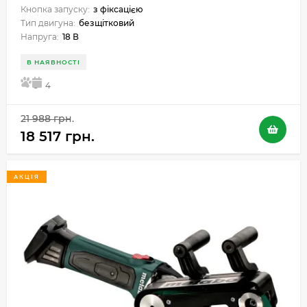
Кнопка запуску:
з фіксацією
Тип двигуна:
безщітковий
Напруга:
18 В
В НАЯВНОСТІ
5
4
21 988 грн.
18 517 грн.
АКЦІЯ