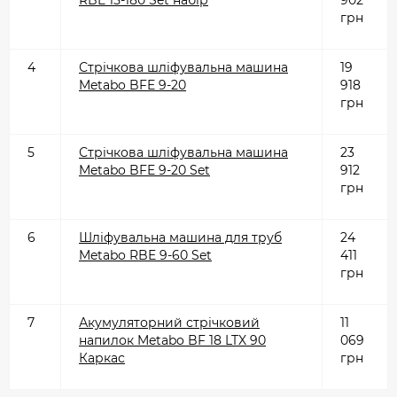
RBE 15-180 Set набір
902
грн
4
Стрічкова шліфувальна машина
19
Metabo BFE 9-20
918
грн
5
Стрічкова шліфувальна машина
23
Metabo BFE 9-20 Set
912
грн
6
Шліфувальна машина для труб
24
Metabo RBE 9-60 Set
411
грн
7
Акумуляторний стрічковий
11
напилок Metabo BF 18 LTX 90
069
Каркас
грн