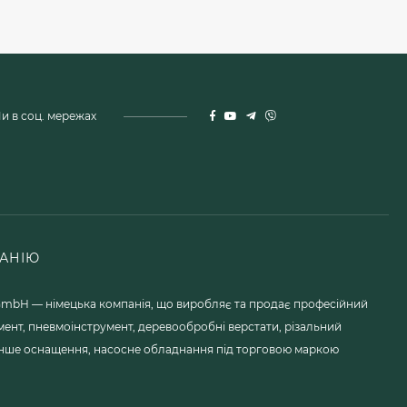
и в соц. мережах
АНІЮ
mbH — німецька компанія, що виробляє та продає професійний
мент, пневмоінструмент, деревообробні верстати, різальний
 інше оснащення, насосне обладнання під торговою маркою