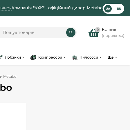
вінок
Компанія "КХК" - офіційний дилер Metabo
UA
RU
Кошик
0
(порожньо)
Лобзики
Компресори
Пилососи
Ще
и Metabo
abo