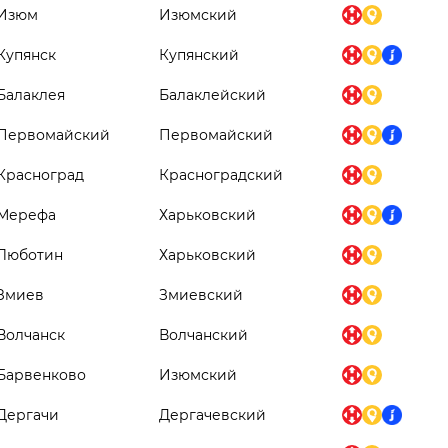
Изюм
Изюмский
Купянск
Купянский
Балаклея
Балаклейский
Первомайский
Первомайский
Красноград
Красноградский
Мерефа
Харьковский
Люботин
Харьковский
Змиев
Змиевский
Волчанск
Волчанский
Барвенково
Изюмский
Дергачи
Дергачевский