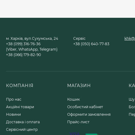
Зачисний диск
Metabo Novoflex
230x6.0х22, сталь
(616468000)
150 грн.
м. Харків, вул.Сухумська, 24
Сервіс
khk@u
+38 (099) 316-76-36
+38 (050) 640-77-83
(Viber, WhatsApp, Telegram)
+38 (066) 179-82-90
Компресор Metabo
Mega 700-90 D, 90л
(601542000)
78 524 грн.
КОМПАНІЯ
МАГАЗИН
К
Відбійний молоток
Metabo MHE 4
Про нас
Кошик
Шу
(600812500)
Акційні товари
Особистий кабінет
Бо
20 395 грн.
Новини
Оформити замовлення
Пе
Доставка і оплата
Прайс-лист
Сервісний центр