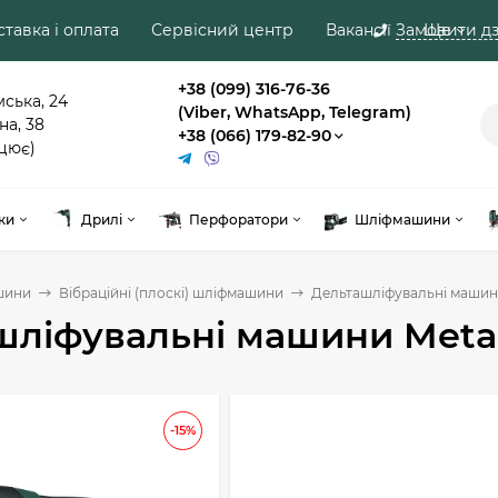
тавка і оплата
Сервісний центр
Вакансії
Замовити дз
Ще
+38 (099) 316-76-36
мська, 24
(Viber, WhatsApp, Telegram)
на, 38
+38 (066) 179-82-90
цює)
ки
Дрилі
Перфоратори
Шліфмашини
шини
Вібраційні (плоскі) шліфмашини
Дельташліфувальні машин
шліфувальні машини Met
-15%