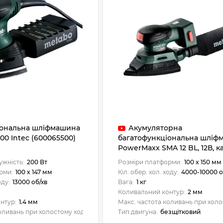
іональна шліфмашина
Акумуляторна
00 Intec (600065500)
багатофункціональна шліф
PowerMaxx SMA 12 BL, 12В, к
(602037840)
ужність:
200 Вт
Розміри платформи:
100 x 150 мм
рми:
100 x 147 мм
Кіл. обер. хол. ходу:
4000-10000 о
оду:
13000 об/хв
Вага:
1 кг
Коливальний контур:
2 мм
нтур:
1.4 мм
Макс. частота коливань при холо
оливань при холостому ході:
26000 об/хв
Тип двигуна:
безщітковий