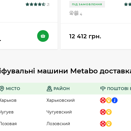
21
ПІД ЗАМОВЛЕННЯ
5
4
12 412 грн.
.
фувальні машини Metabo доставка 
МІСТО
РАЙОН
ПОШТОВІ 
Харьков
Харьковский
Чугуев
Чугуевский
Лозовая
Лозовский