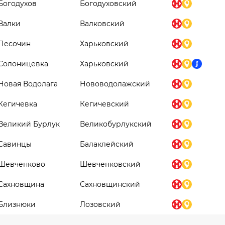
Богодухов
Богодуховский
Валки
Валковский
Песочин
Харьковский
Солоницевка
Харьковский
Новая Водолага
Нововодолажский
Кегичевка
Кегичевский
Великий Бурлук
Великобурлукский
Савинцы
Балаклейский
Шевченково
Шевченковский
Сахновщина
Сахновщинский
Близнюки
Лозовский