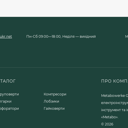
kr.net
Пн-Сб 09:00—18:00, Неділя — вихідний
М
АТАЛОГ
ПРО КОМП
руповерти
Компресори
Metabowerke G
лгарки
Лобзики
електроінстру
рфоратори
Гайковерти
інструмент та
«Metabo».
© 2026