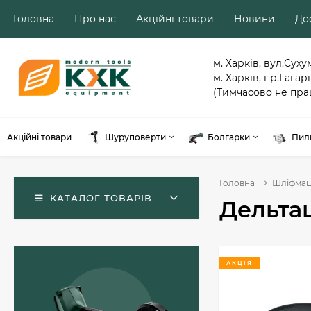
Головна
Про нас
Акційні товари
Новини
Дос
м. Харків, вул.Суху
м. Харків, пр.Гагарі
(Тимчасово не пра
Акційні товари
Шуруповерти
Болгарки
Пил
Головна
Шліфма
КАТАЛОГ ТОВАРІВ
Дельта
АКЦІЯ
Акумуляторний