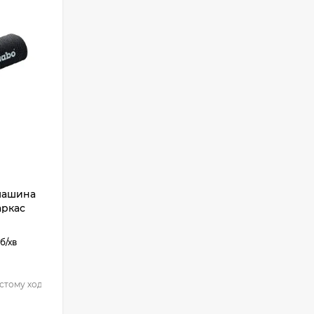
машина
аркас
б/хв
стому ході:
8000 - 20000 об/хв