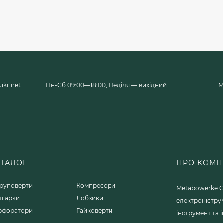
kr.net
Пн-Сб 09:00—18:00, Неділя — вихідний
М
АТАЛОГ
ПРО КОМП
руповерти
Компресори
Metabowerke G
лгарки
Лобзики
електроінстру
рфоратори
Гайковерти
інструмент та