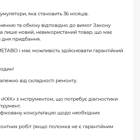
мулятори, яка становить 36 місяців.
ерненню та обміну відповідно до вимог Закону
на лише новий, невикористаний товар, що має
з дня придбання.
ETABO і має можливість здійснювати гарантійний
годин!
алежно від складності ремонту.
ї «КХК» з інструментом, що потребує діагностики
струмент.
аліфіковану консультацію щодо необхідних
емонтних робіт (якщо поломка не є гарантійним