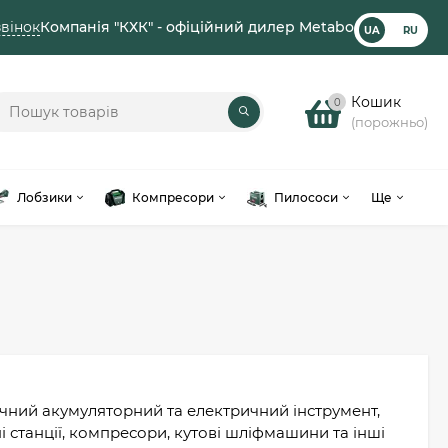
вінок
Компанія "КХК" - офіційний дилер Metabo
UA
RU
Кошик
0
(порожньо)
Лобзики
Компресори
Пилососи
Ще
чний акумуляторний та електричний інструмент,
і станції, компресори, кутові шліфмашини та інші