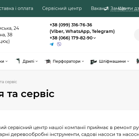
тавка і оплата
Сервісний центр
Вакансії
Замовити дз
Ще
+38 (099) 316-76-36
мська, 24
(Viber, WhatsApp, Telegram)
на, 38
+38 (066) 179-82-90
цює)
ки
Дрилі
Перфоратори
Шліфмашини
та сервіс
я та сервіс
ий сервісний центр нашої компанії приймає в ремонт ру
арні деревообробні інструменти, садові насоси та насосн