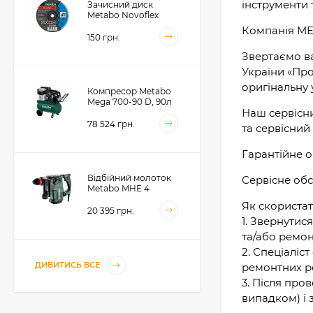
інструменти 
Зачисний диск
Metabo Novoflex
230x6.0х22, сталь
Компанія MET
(616468000)
150 грн.
Звертаємо ва
України «Пр
оригінальну 
Компресор Metabo
Mega 700-90 D, 90л
Наш сервісн
(601542000)
78 524 грн.
та сервісний 
Гарантійне о
Відбійний молоток
Сервісне обс
Metabo MHE 4
(600812500)
Як скористат
20 395 грн.
1. Звернутис
та/або ремон
2. Спеціаліс
Акумуляторний
ДИВИТИСЬ ВСЕ
ремонтних ро
фрезер для обробки
3. Після про
металевих крайок
Metabo KFMVB 18 LTX
випадком) і 
50 104 грн.
BL 4 RF, 18В, каркас