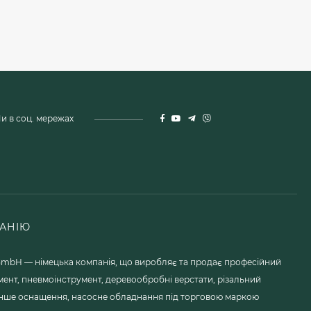
и в соц. мережах
АНІЮ
mbH — німецька компанія, що виробляє та продає професійний
мент, пневмоінструмент, деревообробні верстати, різальний
 інше оснащення, насосне обладнання під торговою маркою