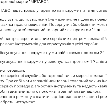
торгової марки "МЕТАВО".
ABO надає тривалу гарантію на інструменти та літієві аку
шу увагу, що товар, який був у вжитку, не підлягає пов
о захист прав споживачів». Повернути або обміняти мож
упаковку та збережений товарний чек, протягом 14 днів 
ий центр є акредитованим сервісним центром компанії M
ремонт інструментів для користувачів з усієї України.
бслуговування інструменту ми здійснюємо протягом 24 
луговування інструменту виконується протягом 1-7 днів з
ися сервісом:
я до сервісної служби або торгової точки мережі компані
ту. При собі мати гарантійний талон і товарний чек на ін
т сервісу проведе діагностику інструменту та надасть кв
біт і визначить, чи є поломка гарантійним випадком.
веденого ремонту сплатити вартість запасних частин і р
забрати інструмент.