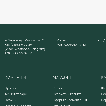
м. Харків, вул.Сухумська, 24
Сервіс
khk@u
+38 (099) 316-76-36
+38 (050) 640-77-83
(Viber, WhatsApp, Telegram)
+38 (066) 179-82-90
КОМПАНІЯ
МАГАЗИН
К
Про нас
Кошик
Шу
Акційні товари
Особистий кабінет
Бо
Новини
Оформити замовлення
Пе
Доставка і оплата
Прайс-лист