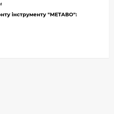
!
онту інструменту "МЕТАВО":