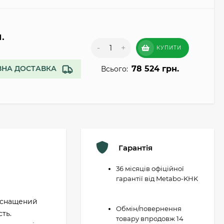
.
-
+
КУПИТИ
78 524 грн.
НА ДОСТАВКА
Всього:
Гарантія
36 місяців офіційної
гарантії від Metabo-KHK
 Оснащений
Обмін/повернення
ть.
товару впродовж 14