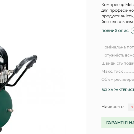
Компресор Meta
для професійно
продуктивність,
його ідеальним
ПОВНИЙ ОПИС
Номінальна пот
Потужність всм
Швидкість подач
Макс. тиск
Об'єм ресивер
ВСІ ХАРАКТЕРИС
Наявність:
2
ГАРАНТІЯ Н