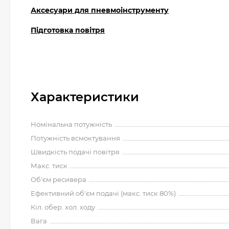
Аксесуари для пневмоінструменту
Підготовка повітря
Характеристики
Номінальна потужність
Потужність всмоктування
Швидкість подачі повітря
Макс. тиск
Об'єм ресивера
Ефективний об'єм подачі (макс. тиск 80%)
Кіл. обер. хол. ходу
Вага