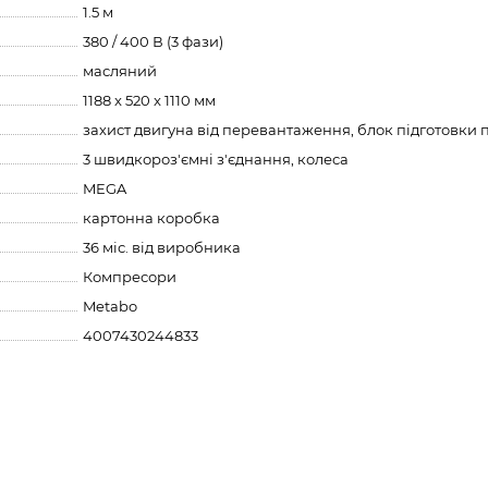
1.5 м
380 / 400 В (3 фази)
масляний
1188 x 520 x 1110 мм
захист двигуна від перевантаження, блок підготовки 
3 швидкороз'ємні з'єднання, колеса
MEGA
картонна коробка
36 міс. від виробника
Компресори
Metabo
4007430244833