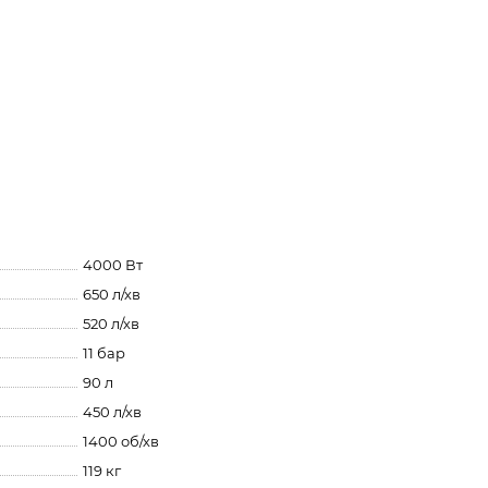
4000 Вт
650 л/хв
520 л/хв
11 бар
90 л
450 л/хв
1400 об/хв
119 кг