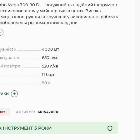
bo Mega 700-90 D — потужний та надійний інструмент
го використання у майстернях та цехах. Висока
 міцна конструкція та зручність у використанні роблять
 вибором для різноманітних завдань.
ужність
4000 Вт
октування
650 л/хв
і повітря
520 л/хв
11 бар
а
90 л
ТИКИ
АРТИКУЛ:
601542000
 ШТ.
А ІНСТРУМЕНТ 3 РОКИ