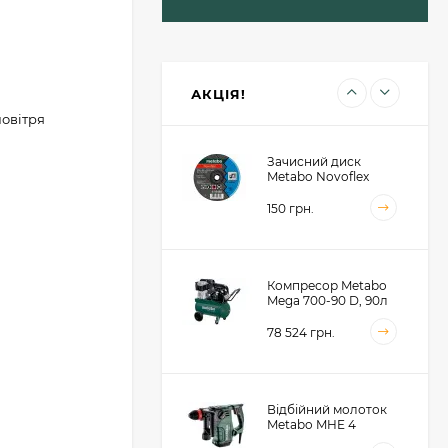
Пильний диск
Metabo для сендвіч
панелей 190x30x2, 48
зубів (628682000)
1 414 грн.
АКЦІЯ!
повітря
Зачисний диск
Metabo Novoflex
230x6.0х22, сталь
(616468000)
150 грн.
Компресор Metabo
Mega 700-90 D, 90л
(601542000)
78 524 грн.
Відбійний молоток
Metabo MHE 4
(600812500)