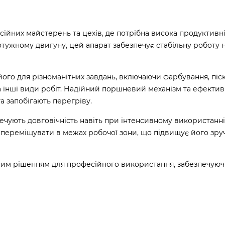
йних майстерень та цехів, де потрібна висока продуктивні
отужному двигуну, цей апарат забезпечує стабільну роботу 
ого для різноманітних завдань, включаючи фарбування, пі
 інші види робіт. Надійний поршневий механізм та ефекти
 запобігають перегріву.
печують довговічність навіть при інтенсивному використанні
 переміщувати в межах робочої зони, що підвищує його зруч
ним рішенням для професійного використання, забезпечуюч