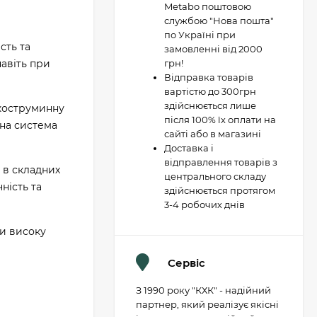
Metabo поштовою
службою "Нова пошта"
по Україні при
сть та
замовленні від 2000
навіть при
грн!
Відправка товарів
вартістю до 300грн
здійснюється лише
скоструминну
після 100% їх оплати на
вна система
сайті або в магазині
Доставка і
відправлення товарів з
 в складних
центрального складу
ність та
здійснюється протягом
3-4 робочих днів
и високу
Сервіс
З 1990 року "КХК" - надійний
партнер, який реалізує якісні