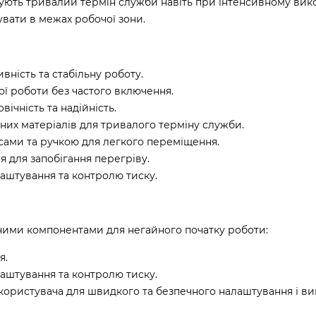
тують тривалий термін служби навіть при інтенсивному вик
увати в межах робочої зони.
ність та стабільну роботу.
ої роботи без частого включення.
ічність та надійність.
них матеріалів для тривалого терміну служби.
сами та ручкою для легкого переміщення.
 для запобігання перегріву.
лаштування та контролю тиску.
дними компонентами для негайного початку роботи:
я.
лаштування та контролю тиску.
к користувача для швидкого та безпечного налаштування і в