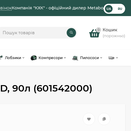
вінок
Компанія "КХК" - офіційний дилер Metabo
UA
RU
Кошик
0
(порожньо)
Лобзики
Компресори
Пилососи
Ще
, 90л (601542000)