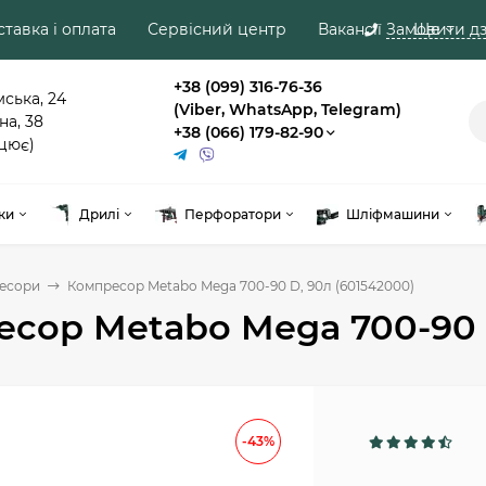
тавка і оплата
Сервісний центр
Вакансії
Замовити дз
Ще
+38 (099) 316-76-36
мська, 24
(Viber, WhatsApp, Telegram)
на, 38
+38 (066) 179-82-90
цює)
ки
Дрилі
Перфоратори
Шліфмашини
есори
Компресор Metabo Mega 700-90 D, 90л (601542000)
сор Metabo Mega 700-90 D
-43%