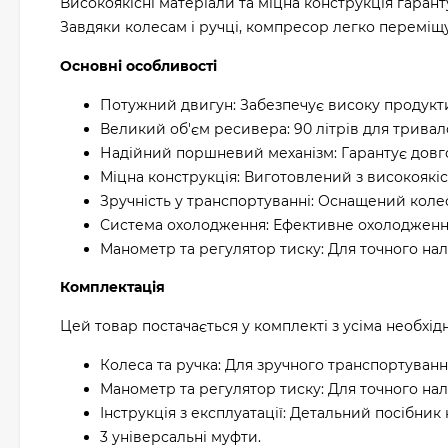
Високоякісні матеріали та міцна конструкція гаран
Завдяки колесам і ручці, компресор легко переміщ
Основні особливості
Потужний двигун: Забезпечує високу продуктив
Великий об'єм ресивера: 90 літрів для тривал
Надійний поршневий механізм: Гарантує довгов
Міцна конструкція: Виготовлений з високоякіс
Зручність у транспортуванні: Оснащений коле
Система охолодження: Ефективне охолодження
Манометр та регулятор тиску: Для точного на
Комплектація
Цей товар постачається у комплекті з усіма необхі
Колеса та ручка: Для зручного транспортуванн
Манометр та регулятор тиску: Для точного на
Інструкція з експлуатації: Детальний посібни
3 універсальні муфти.