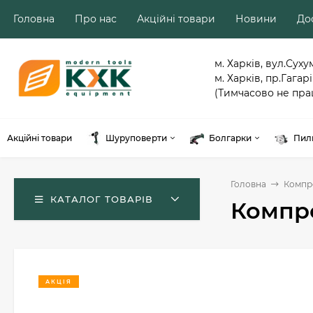
Головна
Про нас
Акційні товари
Новини
Дос
м. Харків, вул.Суху
м. Харків, пр.Гагарі
(Тимчасово не пра
Акційні товари
Шуруповерти
Болгарки
Пил
Головна
Компр
КАТАЛОГ ТОВАРІВ
Компре
АКЦІЯ