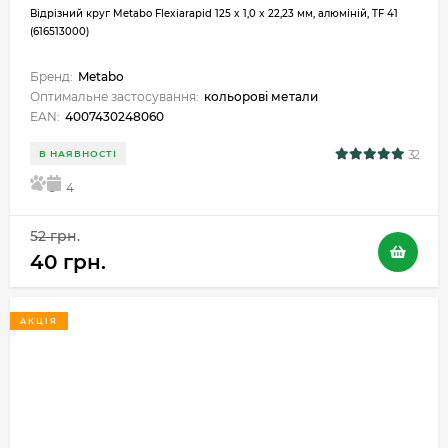
Відрізний круг Metabo Flexiarapid 125 x 1,0 x 22,23 мм, алюміній, TF 41
(616513000)
Бренд:
Metabo
Оптимальне застосування:
кольорові метали
EAN:
4007430248060
32
В НАЯВНОСТІ
5
4
52 грн.
40 грн.
АКЦІЯ