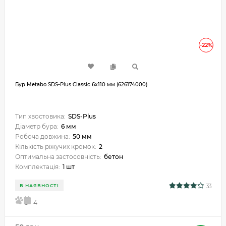
-22%
Бур Metabo SDS-Plus Classic 6x110 мм (626174000)
Тип хвостовика:
SDS-Plus
Діаметр бура:
6 мм
Робоча довжина:
50 мм
Кількість ріжучих кромок:
2
Оптимальна застосовність:
бетон
Комплектація:
1 шт
33
В НАЯВНОСТІ
5
4