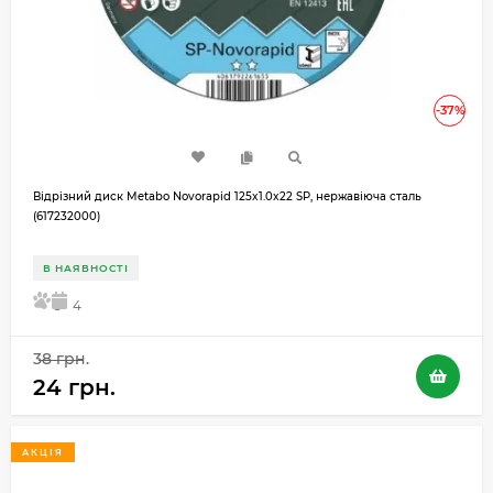
-37%
Вiдрізний диск Metabo Novorapid 125x1.0x22 SP, нержавіюча сталь
(617232000)
В НАЯВНОСТІ
5
4
38 грн.
24 грн.
АКЦІЯ