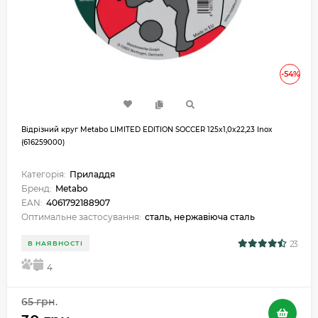
-54%
Відрізний круг Metabo LIMITED EDITION SOCCER 125x1,0x22,23 Inox
(616259000)
Категорія:
Приладдя
Бренд:
Metabo
EAN:
4061792188907
Оптимальне застосування:
сталь, нержавіюча сталь
23
В НАЯВНОСТІ
5
4
65 грн.