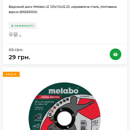
Відрізний диск Metabo LE 125x1.0x22.23, нержавіюча сталь, лімітована
версія (616263000)
В НАЯВНОСТІ
5
4
65 грн.
29 грн.
АКЦІЯ