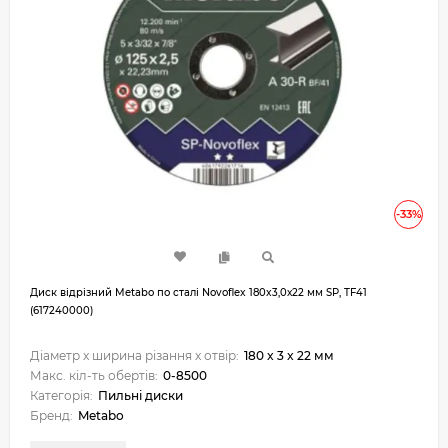
-33%
Диск відрізний Metabo по сталі Novoflex 180x3,0х22 мм SP, TF41
(617240000)
Діаметр x ширина різання x отвір:
180 x 3 x 22 мм
Макс. кіл-ть обертів:
0-8500
Категорія:
Пильні диски
Бренд:
Metabo