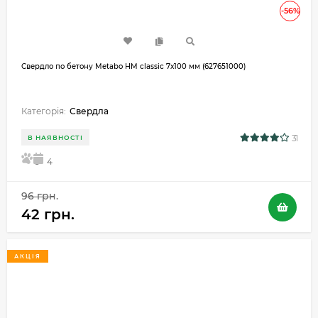
-56%
Свердло по бетону Metabo HM classic 7х100 мм (627651000)
Категорія:
Свердла
31
В НАЯВНОСТІ
5
4
96 грн.
42 грн.
АКЦІЯ