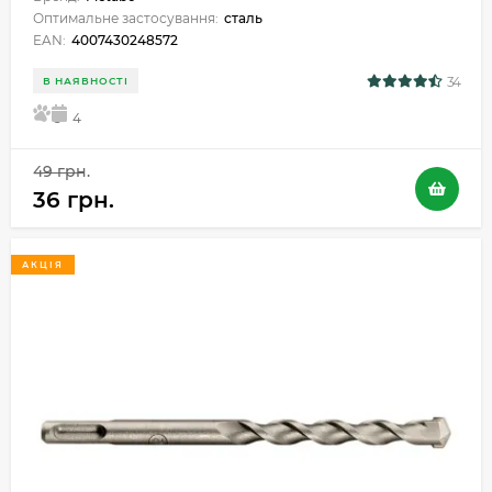
Оптимальне застосування:
сталь
EAN:
4007430248572
34
В НАЯВНОСТІ
5
4
49 грн.
36 грн.
АКЦІЯ