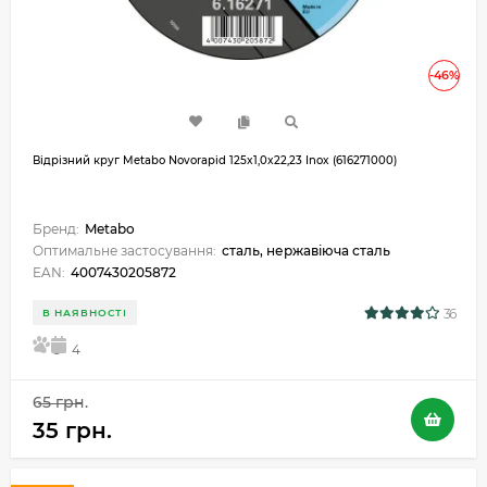
-46%
Відрізний круг Metabo Novorapid 125x1,0x22,23 Inox (616271000)
Бренд:
Metabo
Оптимальне застосування:
сталь, нержавіюча сталь
EAN:
4007430205872
36
В НАЯВНОСТІ
5
4
65 грн.
35 грн.