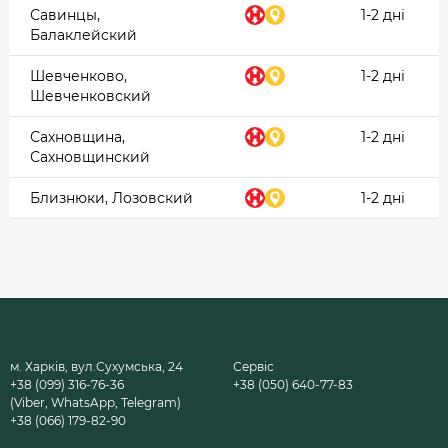
Савинцы,
1-2 дні
Балаклейский
Шевченково,
1-2 дні
Шевченковский
Сахновщина,
1-2 дні
Сахновщинский
Близнюки, Лозовский
1-2 дні
м. Харків, вул.Сухумська, 24
Сервіс
+38 (099) 316-76-36
+38 (050) 640-77-83
(Viber, WhatsApp, Telegram)
+38 (066) 179-82-90