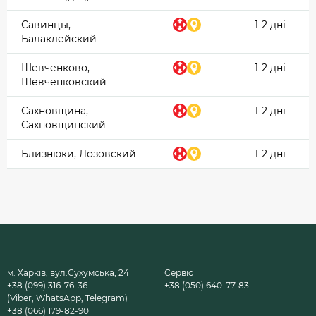
Савинцы,
1-2 дні
Балаклейский
Шевченково,
1-2 дні
Шевченковский
Сахновщина,
1-2 дні
Сахновщинский
Близнюки, Лозовский
1-2 дні
м. Харків, вул.Сухумська, 24
Сервіс
+38 (099) 316-76-36
+38 (050) 640-77-83
(Viber, WhatsApp, Telegram)
+38 (066) 179-82-90