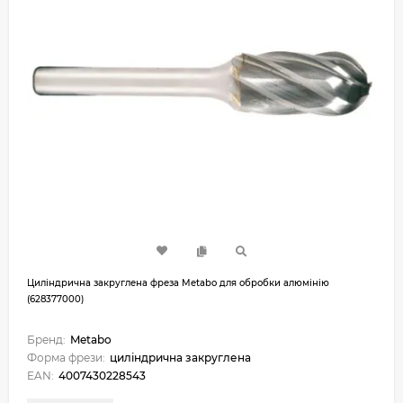
Циліндрична закруглена фреза Metabo для обробки алюмінію
(628377000)
Бренд:
Metabo
Форма фрези:
циліндрична закруглена
EAN:
4007430228543