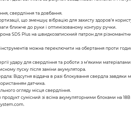
ня, свердління та довбання.
ортизації, що зменшує вібрацію для захисту здоров’я корист
аги ближче до руки і оптимізованому контуру ручки.
трона SDS Plus на швидкозатискний патрон для різноманітн
х інструментів можна переключити на обертання проти годи
ергії удару для свердління та роботи з м’якими матеріалами
мисному пуску після заміни акумулятора.
ердла: Відсутня віддача в разі блокування свердла завдяки 
користанням датчика.
льного огляду місця свердління.
й продукт сумісний зі всіма акумуляторними блоками на 18В
system.com.