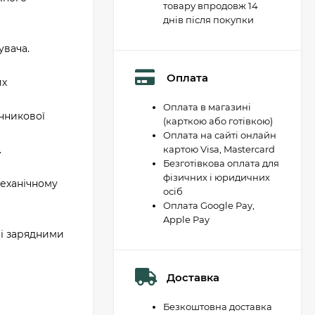
товару впродовж 14
днів після покупки
увача.
Оплата
их
Оплата в магазині
нникової
(карткою або готівкою)
Оплата на сайті онлайн
.
картою Visa, Mastercard
Безготівкова оплата для
фізичних і юридичних
механічному
осіб
Оплата Google Pay,
Apple Pay
 і зарядними
Доставка
Безкоштовна доставка