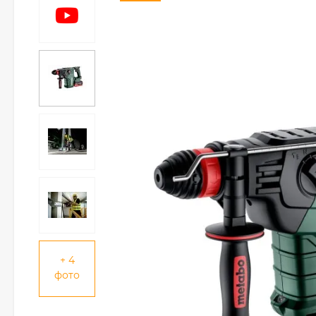
+ 4
фото