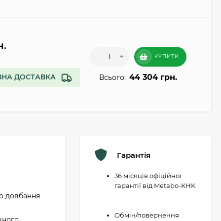
н.
-
+
КУПИТИ
44 304 грн.
НА ДОСТАВКА
Всього:
Гарантія
36 місяців офіційної
гарантії від Metabo-KHK
о довбання
Обмін/повернення
жного