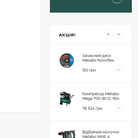
Пильний диск
Metabo для сендвіч
панелей 190x30x2, 48
зубів (628682000)
1 414 грн.
АКЦІЯ!
Зачисний диск
Metabo Novoflex
230x6.0х22, сталь
(616468000)
150 грн.
Компресор Metabo
Mega 700-90 D, 90л
(601542000)
78 524 грн.
Відбійний молоток
Metabo MHE 4