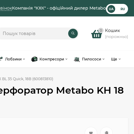
вінок
Компанія "КХК" - офіційний дилер Metabo
UA
RU
Кошик
0
(порожньо)
Лобзики
Компресори
Пилососи
Ще
L 35 Quick, 18В (600813810)
ерфоратор Metabo KH 18