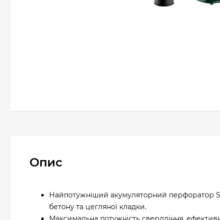
Опис
Найпотужніший акумуляторний перфоратор SDS
бетону та цегляної кладки.
Максимальна потужність свердління, ефективніс