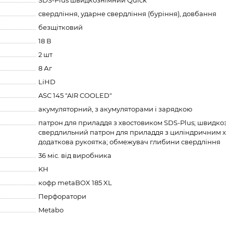
SDS-Plus швидкознімний Quick
свердління, ударне свердління (буріння), довбання
безщітковий
18 В
2 шт
8 Аг
LiHD
ASC 145 "AIR COOLED"
акумуляторний, з акумуляторами і зарядкою
патрон для приладдя з хвостовиком SDS-Plus; швидк
свердлильний патрон для приладдя з циліндричним х
додаткова рукоятка; обмежувач глибини свердління
36 міс. від виробника
KH
кофр metaBOX 185 XL
Перфоратори
Metabo