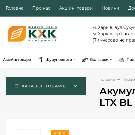
Головна
Про нас
Акційні товари
Новини
Дос
м. Харків, вул.Суху
м. Харків, пр.Гагарі
(Тимчасово не пра
Акційні товари
Шуруповерти
Болгарки
Пил
Головна
Перфо
КАТАЛОГ ТОВАРІВ
Акумул
LTX BL 
АКЦІЯ