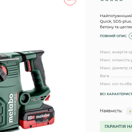
Найпотужніший 
Quick, SDS-plu
бетону та цегля
ПОВНИЙ ОПИС
Макс. енергія о
Макс. кількість 
Макс. діаметр с
Вага
Макс. кіл-ть обе
ВСІ ХАРАКТЕРИС
Наявність:
3
ГАРАНТІЯ Н