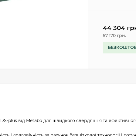
44 304 гр
57 170 грн.
БЕЗКОШТОВ
-plus від Metabo для швидкого свердління та ефективног
ть і довговічність за рахунок безщіткової технології і поту