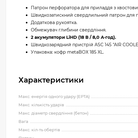
Патрон перфоратора для приладдя з хвостови
Швидкозатискний свердлильний патрон для п
Додаткова рукоятка.
Обмежувач глибини свердління.
2 акумулятори LiHD (18 В / 8,0 А·год).
Швидкозарядний пристрій ASC 145 "AIR COOLE
Упаковка: кофр metaBOX 185 XL.
Характеристики
Макс. енергія одного удару (EPTA)
Макс. кількість ударів
Макс. діаметр свердління (бетон)
Вага
Макс. кіл-ть обертів