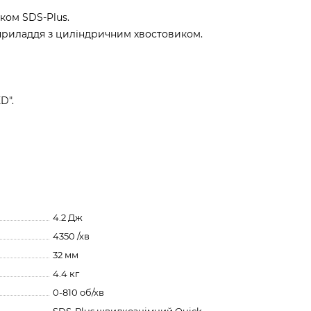
ком SDS-Plus.
риладдя з циліндричним хвостовиком.
D".
4.2 Дж
4350 /хв
32 мм
4.4 кг
0-810 об/хв