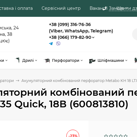
тавка і оплата
Сервісний центр
Вакансії
Замовити дз
Ще
+38 (099) 316-76-36
мська, 24
(Viber, WhatsApp, Telegram)
на, 38
+38 (066) 179-82-90
цює)
ки
Дрилі
Перфоратори
Шліфмашини
ратори
Акумуляторний комбінований перфоратор Metabo KH 18 LTX B
яторний комбінований п
35 Quick, 18В (600813810)
-23%