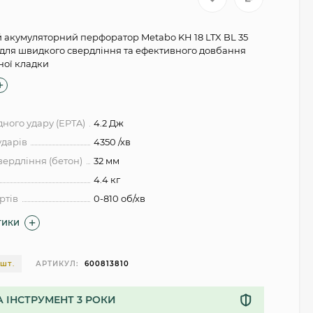
акумуляторний перфоратор Metabo KH 18 LTX BL 35
s для швидкого свердління та ефективного довбання
ної кладки
дного удару (EPTA)
4.2 Дж
ударів
4350 /хв
вердління (бетон)
32 мм
4.4 кг
ртів
0-810 об/хв
ТИКИ
АРТИКУЛ:
600813810
 ШТ.
А ІНСТРУМЕНТ 3 РОКИ