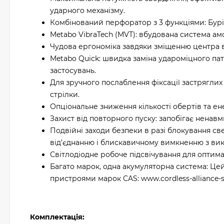
ударного механізму.
Комбінований перфоратор з 3 функціями: Бурін
Metabo VibraTech (MVT): вбудована система ам
Чудова ергономіка завдяки зміщенню центра в
Metabo Quick: швидка заміна удароміцного па
застосувань.
Для зручного послаблення фіксації застрягли
стрілки.
Опціональне зниження кількості обертів та ен
Захист від повторного пуску: запобігає ненав
Подвійні заходи безпеки в разі блокування св
від’єднанню і блискавичному вимкненню з ви
Світлодіодне робоче підсвічування для оптима
Багато марок, одна акумуляторна система: Це
пристроями марок CAS: www.cordless-alliance-
Комплектація: