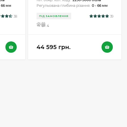
- 66 мм
Регульована глибина різання:
0 - 66 мм
38
39
ПІД ЗАМОВЛЕННЯ
5
4
44 595 грн.