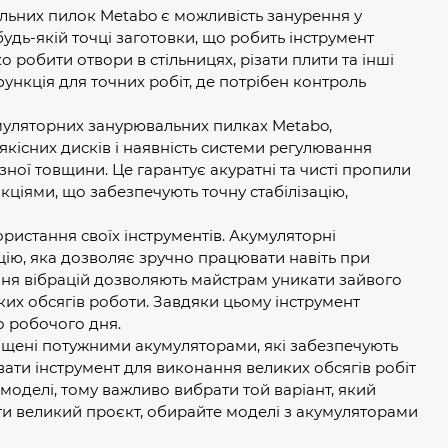
ьних пилок Metabo є можливість занурення у
будь-якій точці заготовки, що робить інструмент
робити отвори в стільницях, різати плити та інші
функція для точних робіт, де потрібен контроль
муляторних занурювальних пилках Metabo,
кісних дисків і наявність системи регулювання
зної товщини. Це гарантує акуратні та чисті пропили
кціями, що забезпечують точну стабілізацію,
ристання своїх інструментів. Акумуляторні
ію, яка дозволяє зручно працювати навіть при
ення вібрацій дозволяють майстрам уникати зайвого
ких обсягів роботи. Завдяки цьому інструмент
о робочого дня.
щені потужними акумуляторами, які забезпечують
вати інструмент для виконання великих обсягів робіт
моделі, тому важливо вибрати той варіант, який
и великий проєкт, обирайте моделі з акумуляторами