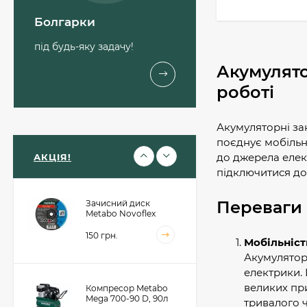
Болгарки
Компресор
безмасляний Metabo
під будь-яку задачу!
Basic 220-24 OF Silent,
24л (601593000)
11 557 грн.
Акумулято
роботі
Компресор
Акумуляторні за
безмасляний Metabo
Basic 270-50 OF Silent,
поєднує мобільні
50л (601594000)
16 316 грн.
до джерела елек
АКЦІЯ!
підключитися до 
Переваги
Зачисний диск
Metabo Novoflex
230x6.0х22, сталь
(616468000)
150 грн.
Мобільніст
Акумуляторн
електрики. 
великих пр
Компресор Metabo
Mega 700-90 D, 90л
тривалого 