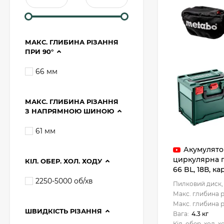
МАКС. ГЛИБИНА РІЗАННЯ
ПРИ 90°
66 мм
МАКС. ГЛИБИНА РІЗАННЯ
З НАПРЯМНОЮ ШИНОЮ
61 мм
Акумулято
циркулярна п
КІЛ. ОБЕР. ХОЛ. ХОДУ
66 BL, 18В, к
2250-5000 об/хв
Пилковий диск, 
Макс. глибина р
Макс. глибина р
ШВИДКІСТЬ РІЗАННЯ
Вага:
4.3 кг
Кіл. обер. хол. х