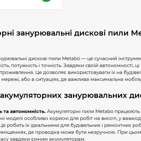
рні занурювальні дискові пили Meta
нурювальні дискові пили Metabo — це сучасний інструмен
сть, потужність і точність. Завдяки своїй автономності, 
троживлення. Це дозволяє використовувати їх на будіве
мережі, або в ситуаціях, де важлива максимальна мобіль
 акумуляторних занурювальних ди
ь та автономність.
Акумуляторні пили Metabo працюють б
і моделі особливо корисні для робіт на висоті, у важкод
Це робить їх ідеальними для будівельних і ремонтних роб
иміщеннях, де проводка може бути незручною. При цьом
часу завдяки ємним акумуляторам.