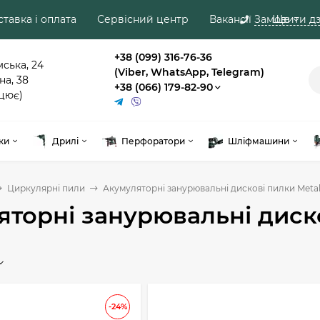
тавка і оплата
Сервісний центр
Вакансії
Замовити дз
Ще
+38 (099) 316-76-36
мська, 24
(Viber, WhatsApp, Telegram)
на, 38
+38 (066) 179-82-90
цює)
ки
Дрилі
Перфоратори
Шліфмашини
Циркулярні пили
Акумуляторні занурювальні дискові пилки Met
яторні занурювальні диск
-24%