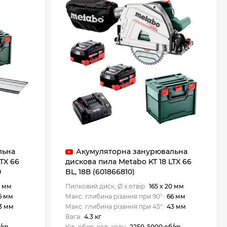
льна
Акумуляторна занурювальна
TX 66
дискова пила Metabo KT 18 LTX 66
0
BL, 18В (601866810)
0 мм
Пилковий диск, Ø x отвір:
165 x 20 мм
6 мм
Макс. глибина різання при 90°:
66 мм
3 мм
Макс. глибина різання при 45°:
43 мм
Вага:
4.3 кг
/хв
Кіл. обер. хол. ходу:
2250-5000 об/хв