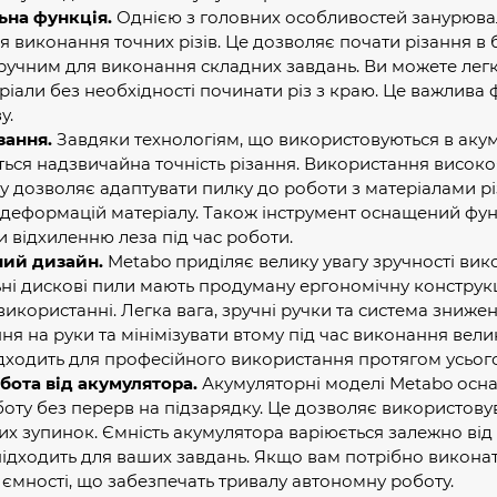
на функція.
Однією з головних особливостей занурювал
я виконання точних різів. Це дозволяє почати різання в 
учним для виконання складних завдань. Ви можете легко 
ріали без необхідності починати різ з краю. Це важлива 
у.
зання.
Завдяки технологіям, що використовуються в аку
ься надзвичайна точність різання. Використання високоя
у дозволяє адаптувати пилку до роботи з матеріалами рі
і деформацій матеріалу. Також інструмент оснащений фун
 відхиленню леза під час роботи.
ний дизайн.
Metabo приділяє велику увагу зручності вико
ні дискові пили мають продуману ергономічну конструкц
икористанні. Легка вага, зручні ручки та система зниж
я на руки та мінімізувати втому під час виконання вели
ідходить для професійного використання протягом усьог
бота від акумулятора.
Акумуляторні моделі Metabo осна
оту без перерв на підзарядку. Це дозволяє використову
их зупинок. Ємність акумулятора варіюється залежно від 
ідходить для ваших завдань. Якщо вам потрібно виконат
ємності, що забезпечать тривалу автономну роботу.