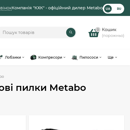
вінок
Компанія "КХК" - офіційний дилер Metabo
UA
RU
Кошик
0
(порожньо)
Лобзики
Компресори
Пилососи
Ще
abo
ові пилки Metabo