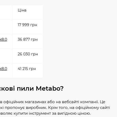
Ціна
17 999 грн
х8.0
36 877 грн
26 030 грн
х8.0
41 215 грн
скові пили Metabo?
 офіційних магазинах або на вебсайті компанії. Це
кі пропонує виробник. Крім того, на офіційному сайті
озволяє купити інструмент за вигідною ціною.