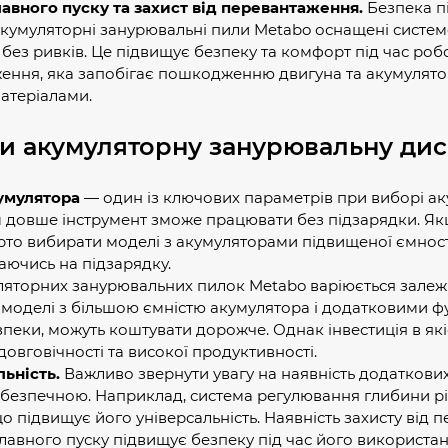
авного пуску та захист від перевантаження.
Безпека п
Акумуляторні занурювальні пили Metabo оснащені систем
без ривків. Це підвищує безпеку та комфорт під час робо
ення, яка запобігає пошкодженню двигуна та акумулятор
атеріалами.
и акумуляторну занурювальну дис
кумулятора
— один із ключових параметрів при виборі а
им довше інструмент зможе працювати без підзарядки. Як
арто вибирати моделі з акумуляторами підвищеної ємност
аючись на підзарядку.
яторних занурювальних пилок Metabo варіюється залежно
 моделі з більшою ємністю акумулятора і додатковими ф
пеки, можуть коштувати дорожче. Однак інвестиція в які
 довговічності та високої продуктивності.
ьність.
Важливо звернути увагу на наявність додаткових
безпечною. Наприклад, система регулювання глибини різ
о підвищує його універсальність. Наявність захисту від
лавного пуску підвищує безпеку під час його використан