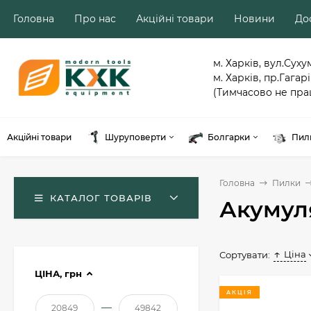
Головна
Про нас
Акційні товари
Новини
Дос
м. Харків, вул.Суху
м. Харків, пр.Гагарі
(Тимчасово не пра
Акційні товари
Шуруповерти
Болгарки
Пил
Головна
Пилки
КАТАЛОГ ТОВАРІВ
Акумул
Ціна
Сортувати:
ЦІНА,
грн
АКЦІЯ
—