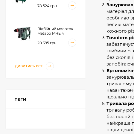
(601542000)
Занурюваль
78 524 грн.
матеріал дл
особливо зр
великі мате
Відбійний молоток
кожного різ
Metabo MHE 4
Точність рі
(600812500)
20 395 грн.
забезпечуєт
глибини різ
без сколів 
запобігаючи
Акумуляторний
ДИВИТИСЬ ВСЕ
Ергономіч
фрезер для обробки
металевих крайок
занурюваль
Metabo KFMVB 18 LTX
50 104 грн.
тривалому в
BL 4 RF, 18В, каркас
(601769840)
навантаженн
ідеально п
ТЕГИ
Тривала ро
Акумуляторний
стрічковий напилок
тривалу роб
Metabo BFVB 18 LTX
без постійн
BL 90, 18В, каркас
18 517 грн.
(601767840)
найкраще п
підвищеної 