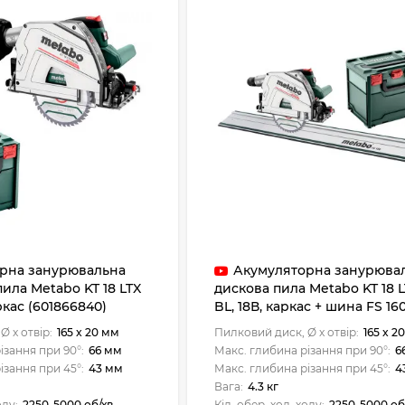
рна занурювальна
Акумуляторна занурюва
ила Metabo KT 18 LTX
дискова пила Metabo KT 18 L
аркас (601866840)
BL, 18В, каркас + шина FS 16
(691172840)
Ø x отвір:
165 x 20 мм
Пилковий диск, Ø x отвір:
165 x 2
ізання при 90°:
66 мм
Макс. глибина різання при 90°:
6
ізання при 45°:
43 мм
Макс. глибина різання при 45°:
4
Вага:
4.3 кг
оду:
2250-5000 об/хв
Кіл. обер. хол. ходу:
2250-5000 об