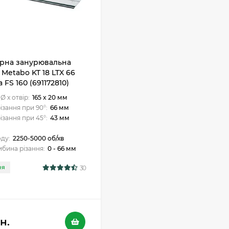
рна занурювальна
Metabo KT 18 LTX 66
 FS 160 (691172810)
Ø x отвір:
165 x 20 мм
ізання при 90°:
66 мм
ізання при 45°:
43 мм
оду:
2250-5000 об/хв
бина різання:
0 - 66 мм
30
НЯ
н.