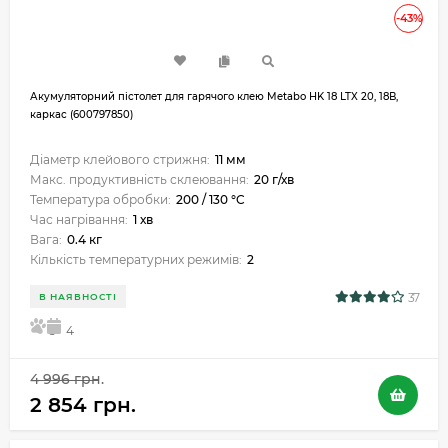
-43%
Акумуляторний пістолет для гарячого клею Metabo HK 18 LTX 20, 18В,
каркас (600797850)
Діаметр клейового стрижня:
11 мм
Макс. продуктивність склеювання:
20 г/хв
Температура обробки:
200 / 130 °C
Час нагрівання:
1 хв
Вага:
0.4 кг
Кількість температурних режимів:
2
37
В НАЯВНОСТІ
5
4
4 996 грн.
2 854 грн.