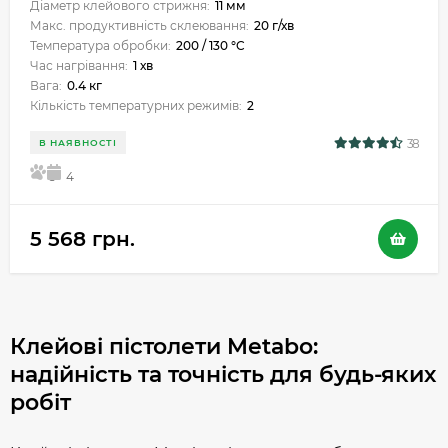
Діаметр клейового стрижня:
11 мм
Макс. продуктивність склеювання:
20 г/хв
Температура обробки:
200 / 130 °C
Час нагрівання:
1 хв
Вага:
0.4 кг
Кількість температурних режимів:
2
38
В НАЯВНОСТІ
5
4
5 568 грн.
Клейові пістолети Metabo:
надійність та точність для будь-яких
робіт