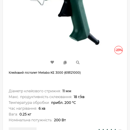
-23%
Клейовий пістолет Metabo KE 3000 (618121000)
Діаметр клейового стрижня:
11 мм
Макс. продуктивність склеювання:
18 г/хв
Температура обробки:
прибл. 200 °C
Час нагрівання:
6 хв
Вага:
0.25 кг
Номінальна потужність:
200 Вт