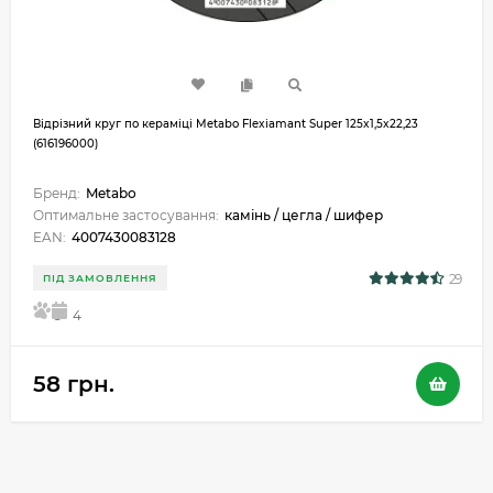
Відрізний круг по кераміці Metabo Flexiamant Super 125x1,5x22,23
(616196000)
Бренд:
Metabo
Оптимальне застосування:
камінь / цегла / шифер
EAN:
4007430083128
29
ПІД ЗАМОВЛЕННЯ
5
4
58 грн.