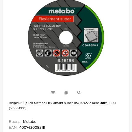
Відрізний диск Metabo Flexiamant super 115x1,0x22,2 Керамика, TF41
(616195000)
Бренд:
Metabo
EAN:
4007430083111