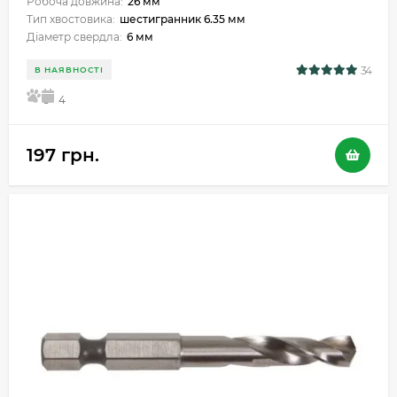
Робоча довжина:
26 мм
Тип хвостовика:
шестигранник 6.35 мм
Діаметр свердла:
6 мм
34
В НАЯВНОСТІ
5
4
197 грн.