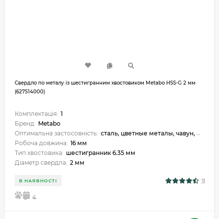
Свердло по металу із шестигранним хвостовиком Metabo HSS-G 2 мм
(627514000)
Комплектація:
1
Бренд:
Metabo
Оптимальна застосовність:
сталь, цветные металы, чавун, металокераміка, пластик
Робоча довжина:
16 мм
Тип хвостовика:
шестигранник 6.35 мм
Діаметр свердла:
2 мм
31
В НАЯВНОСТІ
5
4