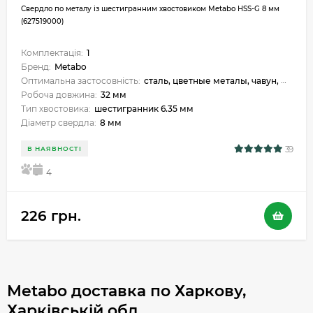
Свердло по металу із шестигранним хвостовиком Metabo HSS-G 8 мм
(627519000)
Комплектація:
1
Бренд:
Metabo
Оптимальна застосовність:
сталь, цветные металы, чавун, металокераміка, пластик
Робоча довжина:
32 мм
Тип хвостовика:
шестигранник 6.35 мм
Діаметр свердла:
8 мм
39
В НАЯВНОСТІ
5
4
226 грн.
Metabo доставка по Харкову,
Харківській обл.