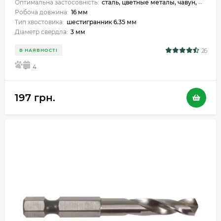
Оптимальна застосовність:
сталь, цветные металы, чавун, металокераміка, пластик
Робоча довжина:
16 мм
Тип хвостовика:
шестигранник 6.35 мм
Діаметр свердла:
3 мм
26
В НАЯВНОСТІ
5
4
197 грн.