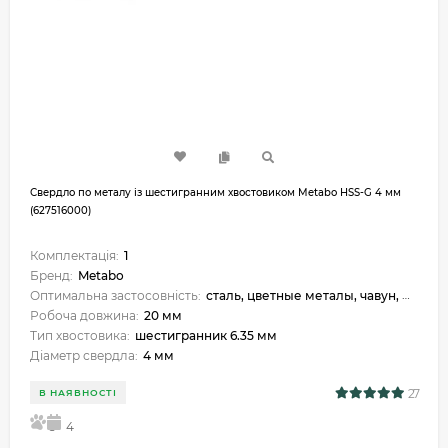
Свердло по металу із шестигранним хвостовиком Metabo HSS-G 4 мм
(627516000)
Комплектація:
1
Бренд:
Metabo
Оптимальна застосовність:
сталь, цветные металы, чавун, металокераміка, пластик
Робоча довжина:
20 мм
Тип хвостовика:
шестигранник 6.35 мм
Діаметр свердла:
4 мм
27
В НАЯВНОСТІ
5
4