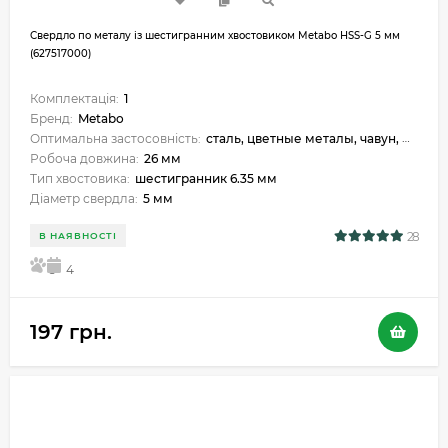
Свердло по металу із шестигранним хвостовиком Metabo HSS-G 5 мм
(627517000)
Комплектація:
1
Бренд:
Metabo
Оптимальна застосовність:
сталь, цветные металы, чавун, металокераміка, пластик
Робоча довжина:
26 мм
Тип хвостовика:
шестигранник 6.35 мм
Діаметр свердла:
5 мм
28
В НАЯВНОСТІ
5
4
197 грн.