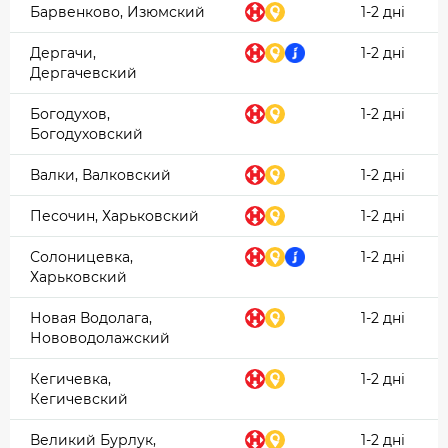
Барвенково, Изюмский
1-2 дні
Дергачи,
1-2 дні
Дергачевский
Богодухов,
1-2 дні
Богодуховский
Валки, Валковский
1-2 дні
Песочин, Харьковский
1-2 дні
Солоницевка,
1-2 дні
Харьковский
Новая Водолага,
1-2 дні
Нововодолажский
Кегичевка,
1-2 дні
Кегичевский
Великий Бурлук,
1-2 дні