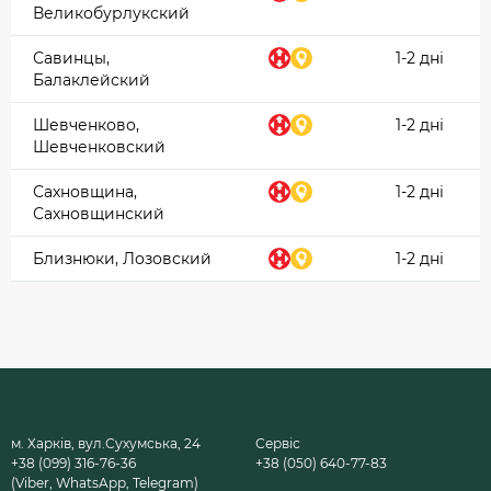
Великобурлукский
Савинцы,
1-2 дні
Балаклейский
Шевченково,
1-2 дні
Шевченковский
Сахновщина,
1-2 дні
Сахновщинский
Близнюки, Лозовский
1-2 дні
м. Харків, вул.Сухумська, 24
Сервіс
+38 (099) 316-76-36
+38 (050) 640-77-83
(Viber, WhatsApp, Telegram)