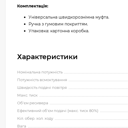
Комплектація:
Універсальна швидкорознімна муфта.
Ручка з гумовим покриттям.
Упаковка: картонна коробка.
Характеристики
Номінальна потужність
Потужність всмоктування
Швидкість подачі повітря
Макс. тиск
Об'єм ресивера
Ефективний об'єм подачі (макс. тиск 80%)
Кіл. обер. хол. ходу
Вага