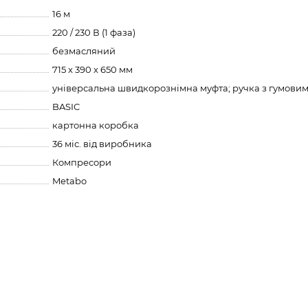
16 м
220 / 230 В (1 фаза)
безмасляний
715 x 390 x 650 мм
універсальна швидкорознімна муфта; ручка з гумови
BASIC
картонна коробка
36 міс. від виробника
Компресори
Metabo