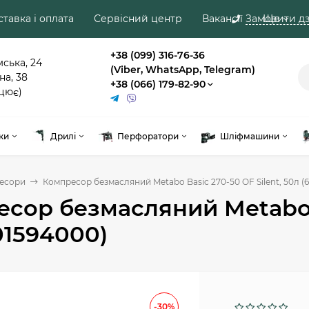
тавка і оплата
Сервісний центр
Вакансії
Замовити дз
Ще
+38 (099) 316-76-36
мська, 24
(Viber, WhatsApp, Telegram)
на, 38
+38 (066) 179-82-90
цює)
ки
Дрилі
Перфоратори
Шліфмашини
есори
Компресор безмасляний Metabo Basic 270-50 OF Silent, 50л (
сор безмасляний Metabo B
01594000)
-30%