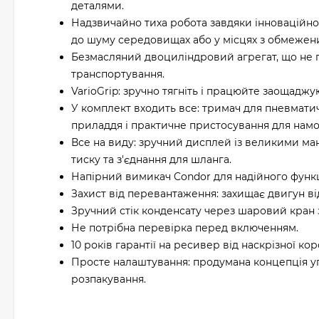
деталями.
Надзвичайно тиха робота завдяки інноваційно
до шуму середовищах або у місцях з обмежен
Безмасляний двоциліндровий агрегат, що не п
транспортування.
VarioGrip: зручно тягніть і працюйте заощаджу
У комплект входить все: тримач для пневматич
приладдя і практичне пристосування для намо
Все на виду: зручний дисплей із великими ма
тиску та з'єднання для шланга.
Напірний вимикач Condor для надійного функ
Захист від перевантаження: захищає двигун ві
Зручний стік конденсату через шаровий кран з
Не потрібна перевірка перед включенням.
10 років гарантії на ресивер від наскрізної коро
Просте налаштування: продумана концепція уп
розпакування.