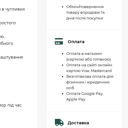
Обмін/повернення
 в чутливих
товару впродовж 14
днів після покупки
ростого
ою.
Оплата
ібного
Оплата в магазині
лаштування
(карткою або готівкою)
Оплата на сайті онлайн
картою Visa, Mastercard
Безготівкова оплата для
фізичних і юридичних
осіб
Оплата Google Pay,
Apple Pay
ор під час
Доставка