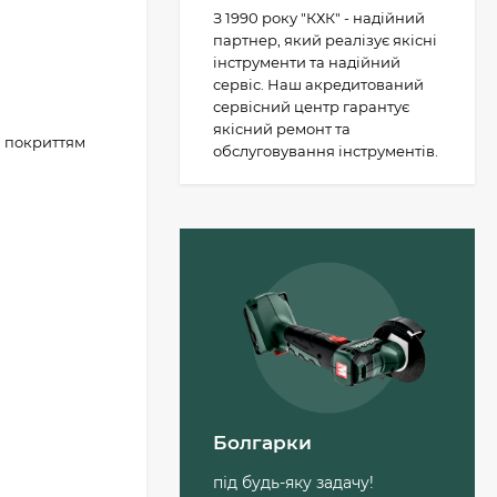
З 1990 року "КХК" - надійний
партнер, який реалізує якісні
інструменти та надійний
сервіс. Наш акредитований
сервісний центр гарантує
якісний ремонт та
м покриттям
обслуговування інструментів.
Пильний диск
Metabo «cordless cut
wood - classic», 305 x
30 Z56 WZ 5°
1 503 грн.
(628693000)
Болгарки
Лобзикове полотно
по дереву Metabo
під будь-яку задачу!
Pionier T 234х91 мм