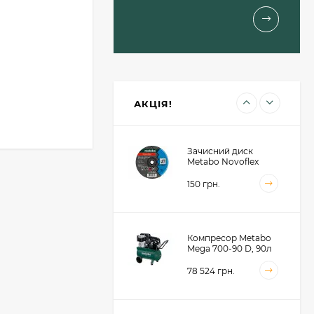
(623617000)
1 460 грн.
Пильний диск
Metabo для сендвіч
панелей 190x30x2, 48
зубів (628682000)
1 414 грн.
АКЦІЯ!
Зачисний диск
Metabo Novoflex
230x6.0х22, сталь
(616468000)
150 грн.
Компресор Metabo
Mega 700-90 D, 90л
(601542000)
78 524 грн.