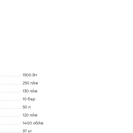
1500 Вт
250 л/хв
130 л/хв
10 бар
50 л
120 л/хв
1400 об/хв
37 кг