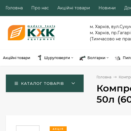
Головна
Про нас
Акційні товари
Новини
Дос
м. Харків, вул.Суху
м. Харків, пр.Гагарі
(Тимчасово не пра
Акційні товари
Шуруповерти
Болгарки
Пил
Головна
Компр
КАТАЛОГ ТОВАРІВ
Компре
50л (6
АКЦІЯ