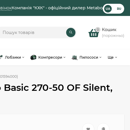
вінок
Компанія "КХК" - офіційний дилер Metabo
UA
RU
Кошик
0
(порожньо)
Лобзики
Компресори
Пилососи
Ще
601594000)
asic 270-50 OF Silent,