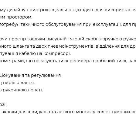
му дизайну пристрою, ідеально підходить для використання
им простором.
отребує технічного обслуговування при експлуатації, для п
ючи простір завдяки висувній тяговій скобі зі зручною ручк
ного шланга та двох пневмоінструментів, відділення для др
тування кабелю на компресорі.
нометрами, що показують тиск ресивера і робочий тиск, на
ціонування та регулювання.
д перегрівання.
 рукояткою лопаті.
зії.
аковки для швидкого та легкого монтажу коліс і гумових оп