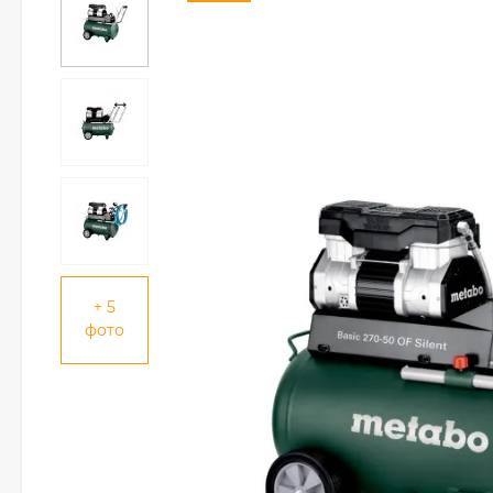
+ 5
фото