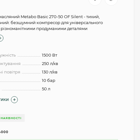
асляний Metabo Basic 270-50 OF Silent - тихий,
ьний: безшумний компресор для універсального
з різноманітними продуманими деталями
ужність
1500 Вт
октування
250 л/хв
і повітря
130 л/хв
10 бар
а
50 л
ТИКИ
 НАЯВНОСТІ
4000