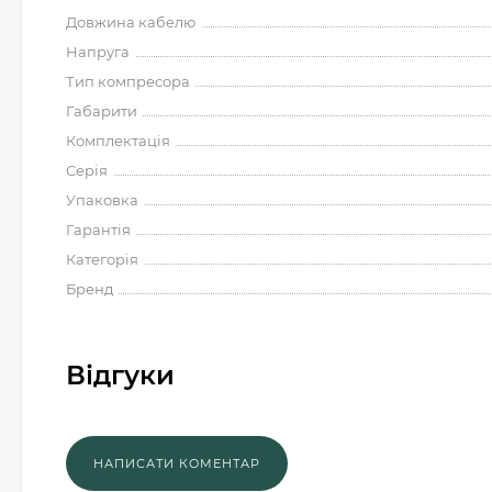
Довжина кабелю
Напруга
Тип компресора
Габарити
Комплектація
Серія
Упаковка
Гарантія
Категорія
Бренд
Відгуки