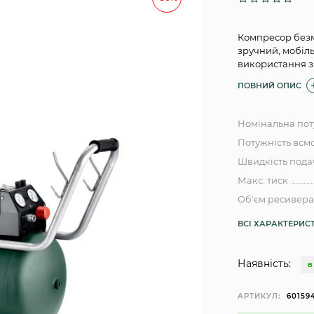
​Компресор безм
зручний, мобіл
використання 
ПОВНИЙ ОПИС
Номінальна пот
Потужність всм
Швидкість подач
Макс. тиск
Об'єм ресивер
ВСІ ХАРАКТЕРИС
Наявність:
В
АРТИКУЛ:
60159