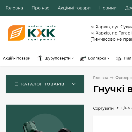
Головна
Про нас
Акційні товари
Новини
Дос
м. Харків, вул.Суху
м. Харків, пр.Гагарі
(Тимчасово не пра
Акційні товари
Шуруповерти
Болгарки
Пил
Головна
Фрезери
КАТАЛОГ ТОВАРІВ
Гнучкі 
Ціна
Сортувати:
Акумуляторний