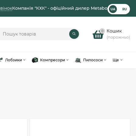
вінок
Компанія "КХК" - офіційний дилер Metabo
UA
RU
Кошик
0
(порожньо)
Лобзики
Компресори
Пилососи
Ще