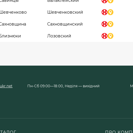
Савинцы
Балаклейский
Шевченково
Шевченковский
Сахновщина
Сахновщинский
Близнюки
Лозовский
kr.net
Пн-Сб 09:00—18:00, Неділя — вихідний
М
АТАЛОГ
ПРО КОМП