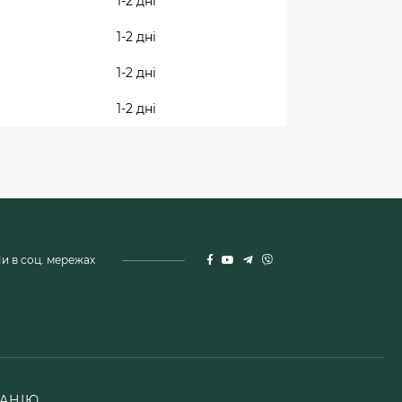
1-2 дні
1-2 дні
1-2 дні
1-2 дні
и в соц. мережах
АНІЮ