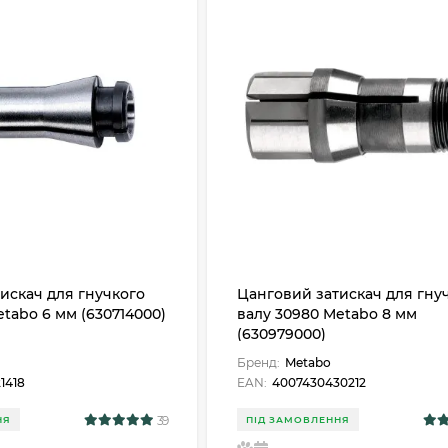
искач для гнучкого
Цанговий затискач для гну
etabo 6 мм (630714000)
валу 30980 Metabo 8 мм
(630979000)
Бренд:
Metabo
1418
EAN:
4007430430212
39
НЯ
ПІД ЗАМОВЛЕННЯ