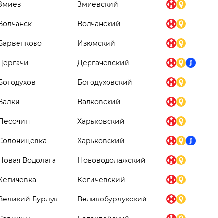
Змиев
Змиевский
Волчанск
Волчанский
Барвенково
Изюмский
Дергачи
Дергачевский
Богодухов
Богодуховский
Валки
Валковский
Песочин
Харьковский
Солоницевка
Харьковский
Новая Водолага
Нововодолажский
Кегичевка
Кегичевский
Великий Бурлук
Великобурлукский