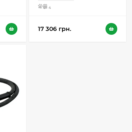
5
4
17 306 грн.