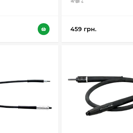
5
4
459 грн.