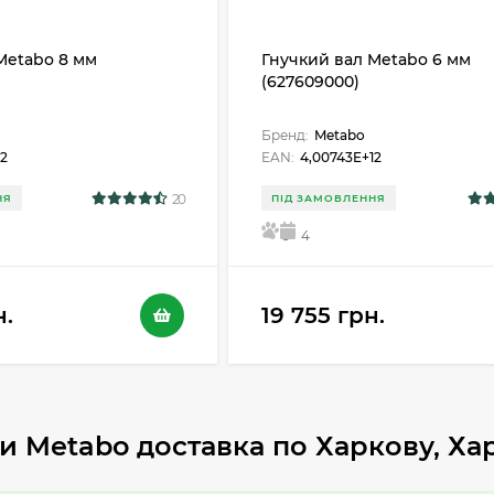
Metabo 8 мм
Гнучкий вал Metabo 6 мм
(627609000)
Бренд:
Metabo
12
EAN:
4,00743E+12
20
НЯ
ПІД ЗАМОВЛЕННЯ
5
4
н.
19 755 грн.
ли Metabo доставка по Харкову, Хар