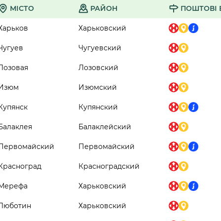
МІСТО
РАЙОН
ПОШТОВІ 
Харьков
Харьковский
Чугуев
Чугуевский
Лозовая
Лозовский
Изюм
Изюмский
Купянск
Купянский
Балаклея
Балаклейский
Первомайский
Первомайский
Красноград
Красноградский
Мерефа
Харьковский
Люботин
Харьковский