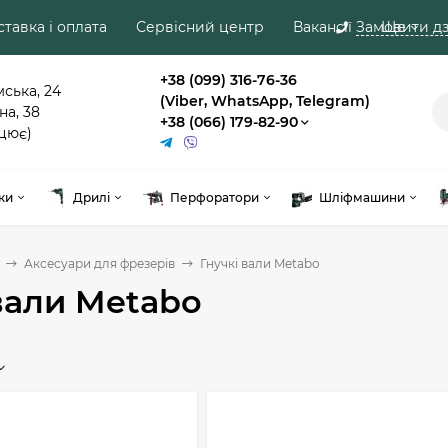
тавка і оплата
Сервісний центр
Вакансії
Замовити дз
Ще
+38 (099) 316-76-36
мська, 24
(Viber, WhatsApp, Telegram)
на, 38
+38 (066) 179-82-90
цює)
ки
Дрилі
Перфоратори
Шліфмашини
Аксесуари для фрезерів
Гнучкі вали Metabo
вали Metabo