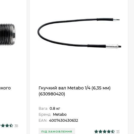
чкого
Гнучкий вал Metabo 1/4 (6,35 мм)
(630980420)
Вага:
0.8 кг
Бренд:
Metabo
EAN:
4007430430632
38
33
ПІД ЗАМОВЛЕННЯ