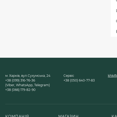
м. Харків, вул.Сухумська, 24
Сервіс
khk@u
+38 (099) 316-76-36
+38 (050) 640-77-83
(Viber, WhatsApp, Telegram)
+38 (066) 179-82-90
КОМПАНІЯ
МАГАЗИН
К