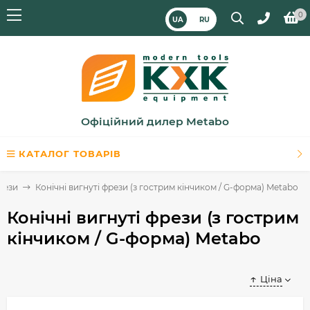
0
UA
RU
Офіційний дилер Metabo
КАТАЛОГ ТОВАРІВ
рези
Конічні вигнуті фрези (з гострим кінчиком / G-форма) Metabo
Конічні вигнуті фрези (з гострим
кінчиком / G-форма) Metabo
Ціна