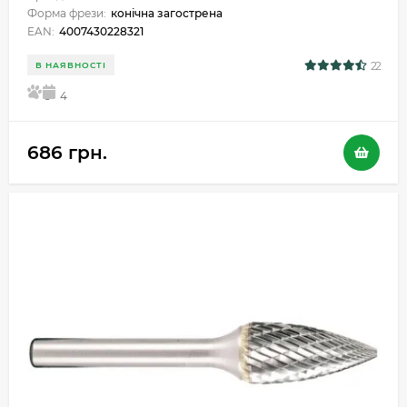
Форма фрези:
конічна загострена
EAN:
4007430228321
22
В НАЯВНОСТІ
5
4
686 грн.