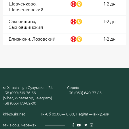
Шевченково,
1-2 дні
Шевченковский
Сахновщина,
1-2 дні
Сахновщинский
Близнюки, Лозовский
1-2 дні
м. Харків, вул.Сухумська, 24
Сервіс
+38 (099) 316-76-36
+38 (050) 640-77-83
(Viber, WhatsApp, Telegram)
+38 (066) 179-82-90
khk@ukr.net
Пн-Сб 09:00—18:00, Неділя — вихідний
Ми в соц. мережах