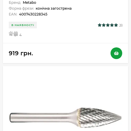
Бренд:
Metabo
Форма фрези:
конічна загострена
EAN:
4007430228345
28
В НАЯВНОСТІ
5
4
919 грн.