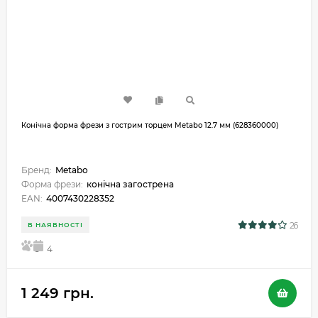
Конічна форма фрези з гострим торцем Metabo 12.7 мм (628360000)
Бренд:
Metabo
Форма фрези:
конічна загострена
EAN:
4007430228352
26
В НАЯВНОСТІ
5
4
1 249 грн.