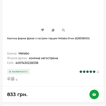
Конічна форма фрези з гострим торцем Metabo 8 мм (628358000)
Бренд:
Metabo
Форма фрези:
конічна загострена
EAN:
4007430228338
22
В НАЯВНОСТІ
5
4
833 грн.