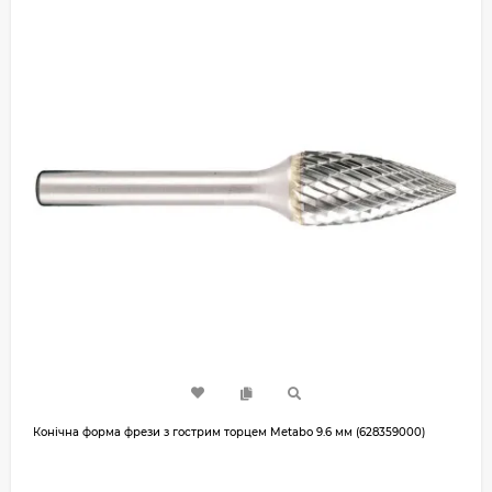
Конічна форма фрези з гострим торцем Metabo 9.6 мм (628359000)