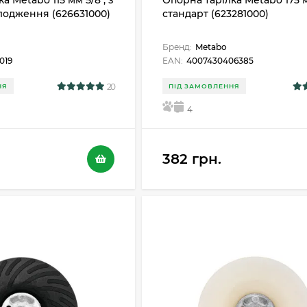
а Metabo 115 мм 5/8", з
Опорна тарілка Metabo 175 м
одження (626631000)
стандарт (623281000)
Бренд:
Metabo
019
EAN:
4007430406385
20
НЯ
ПІД ЗАМОВЛЕННЯ
5
4
382 грн.