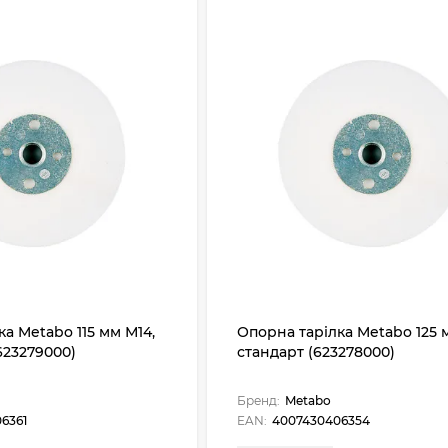
а Metabo 115 мм М14,
Опорна тарілка Metabo 125 м
623279000)
стандарт (623278000)
Бренд:
Metabo
6361
EAN:
4007430406354