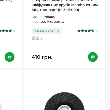
м 5/8",
Опорна тарілка для волокнистих
шліфувальних кругів Metabo 180 мм
M14, Стандарт (623275000)
Бренд:
Metabo
EAN:
4007430406323
31
22
ПІД ЗАМОВЛЕННЯ
5
4
410 грн.