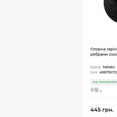
Опорна тарілк
ребрами охо
Бренд:
Metabo
EAN:
406179217
ПІД ЗАМОВЛЕН
5
4
445 грн.