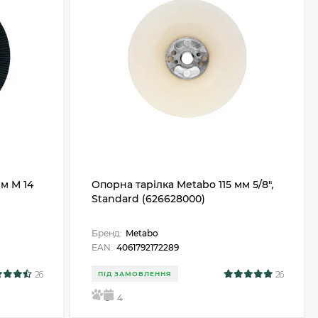
мм M 14
Опорна тарілка Metabo 115 мм 5/8",
Standard (626628000)
Бренд:
Metabo
EAN:
4061792172289
26
26
ПІД ЗАМОВЛЕННЯ
5
4