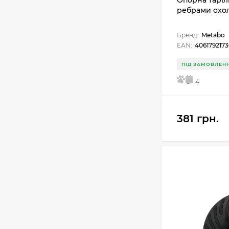
Опорна тарілк
ребрами охол
Бренд:
Metabo
EAN:
4061792173
ПІД ЗАМОВЛЕН
5
4
381 грн.