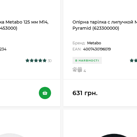
ка Metabo 125 мм M14,
Опірна тарілка с липучкой 
6453000)
Pyramid (623300000)
Бренд:
Metabo
2234
EAN:
4007430196019
30
В НАЯВНОСТІ
5
4
631 грн.