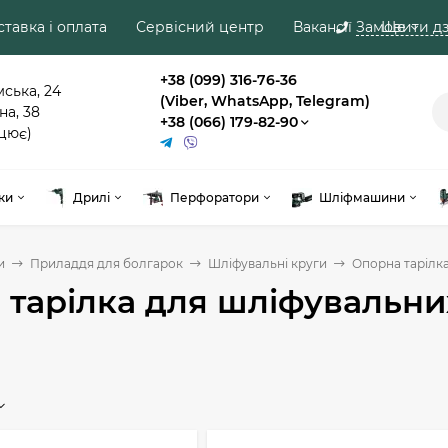
тавка і оплата
Сервісний центр
Вакансії
Замовити дз
Ще
+38 (099) 316-76-36
мська, 24
(Viber, WhatsApp, Telegram)
на, 38
+38 (066) 179-82-90
цює)
ки
Дрилі
Перфоратори
Шліфмашини
и
Приладдя для болгарок
Шліфувальні круги
Опорна тарілка
тарілка для шліфувальни