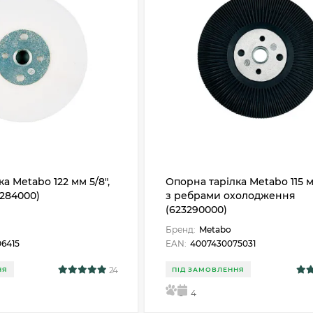
а Metabo 122 мм 5/8",
Опорна тарілка Metabo 115 
3284000)
з ребрами охолодження
(623290000)
Бренд:
Metabo
6415
EAN:
4007430075031
24
НЯ
ПІД ЗАМОВЛЕННЯ
5
4