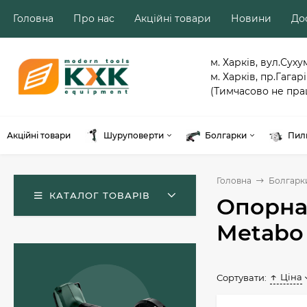
Головна
Про нас
Акційні товари
Новини
Дос
м. Харків, вул.Суху
м. Харків, пр.Гагарі
(Тимчасово не пра
Акційні товари
Шуруповерти
Болгарки
Пил
Головна
Болгарк
КАТАЛОГ ТОВАРІВ
Опорна 
Metabo
Ціна
Сортувати:
Акумуляторний