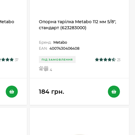
Metabo
Опорна тарілка Metabo 112 мм 5/8",
стандарт (623283000)
Бренд:
Metabo
EAN:
4007430406408
37
23
ПІД ЗАМОВЛЕННЯ
5
4
184 грн.