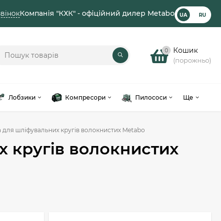
вінок
Компанія "КХК" - офіційний дилер Metabo
UA
RU
Кошик
0
(порожньо)
Лобзики
Компресори
Пилососи
Ще
 для шліфувальних кругів волокнистих Metabo
х кругів волокнистих