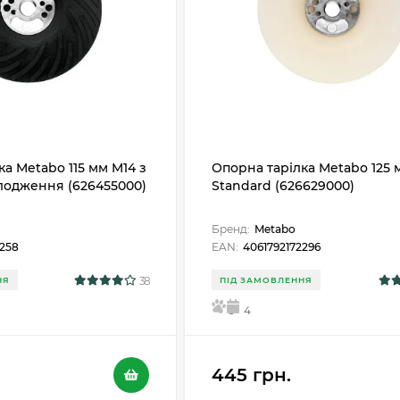
а Metabo 115 мм M14 з
Опорна тарілка Metabo 125 м
лодження (626455000)
Standard (626629000)
Бренд:
Metabo
2258
EAN:
4061792172296
38
НЯ
ПІД ЗАМОВЛЕННЯ
5
4
445 грн.