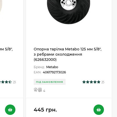
м 5/8",
Опорна тарілка Metabo 125 мм 5/8",
з ребрами охолодження
(626632000)
Бренд:
Metabo
EAN:
4061792173026
23
25
ПІД ЗАМОВЛЕННЯ
5
4
445 грн.