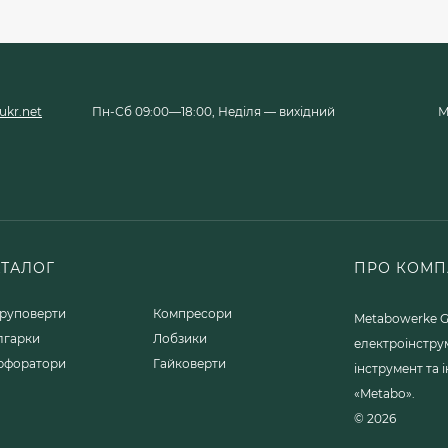
kr.net
Пн-Сб 09:00—18:00, Неділя — вихідний
М
АТАЛОГ
ПРО КОМП
руповерти
Компресори
Metabowerke G
лгарки
Лобзики
електроінстру
рфоратори
Гайковерти
інструмент та
«Metabo».
© 2026