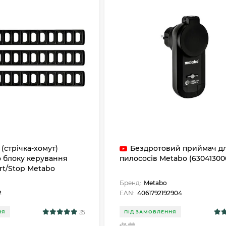
(стрічка-хомут)
Бездротовий приймач д
 блоку керування
пилососів Metabo (63041300
rt/Stop Metabo
Бренд:
Metabo
2
EAN:
4061792192904
35
НЯ
ПІД ЗАМОВЛЕННЯ