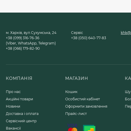
Зачисний диск
Metabo Novoflex
230x6.0х22, сталь
(616468000)
150 грн.
м. Харків, вул.Сухумська, 24
Сервіс
khk@u
+38 (099) 316-76-36
+38 (050) 640-77-83
(Viber, WhatsApp, Telegram)
+38 (066) 179-82-90
Компресор Metabo
Mega 700-90 D, 90л
(601542000)
78 524 грн.
КОМПАНІЯ
МАГАЗИН
К
Відбійний молоток
Про нас
Кошик
Шу
Metabo MHE 4
Акційні товари
Особистий кабінет
Бо
(600812500)
20 395 грн.
Новини
Оформити замовлення
Пе
Доставка і оплата
Прайс-лист
Сервісний центр
Вакансії