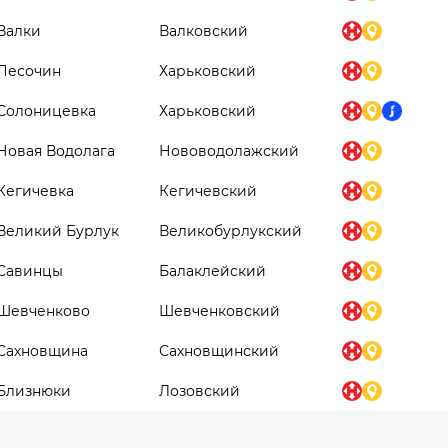
Валки
Валковский
Песочин
Харьковский
Солоницевка
Харьковский
Новая Водолага
Нововодолажский
Кегичевка
Кегичевский
Великий Бурлук
Великобурлукский
Савинцы
Балаклейский
Шевченково
Шевченковский
Сахновщина
Сахновщинский
Близнюки
Лозовский