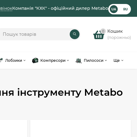
вінок
Компанія "КХК" - офіційний дилер Metabo
UA
RU
Кошик
0
(порожньо)
Лобзики
Компресори
Пилососи
Ще
ня інструменту Metabo