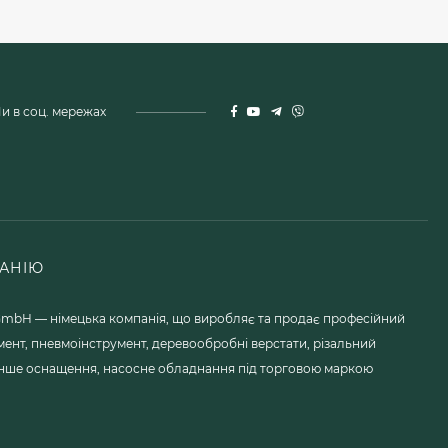
и в соц. мережах
АНІЮ
mbH — німецька компанія, що виробляє та продає професійний
мент, пневмоінструмент, деревообробні верстати, різальний
 інше оснащення, насосне обладнання під торговою маркою