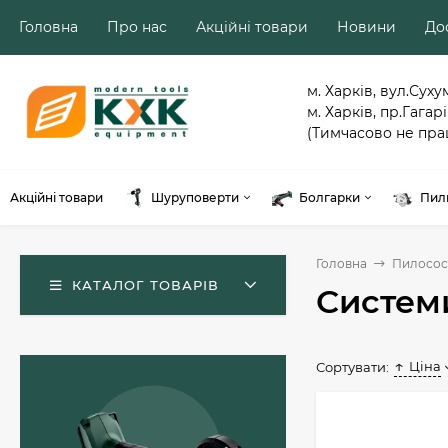
Головна
Про нас
Акційні товари
Новини
Дос
м. Харків, вул.Суху
м. Харків, пр.Гагарі
(Тимчасово не пра
Акційні товари
Шуруповерти
Болгарки
Пил
Головна
Пилосос
КАТАЛОГ ТОВАРІВ
Систем
Ціна
Сортувати:
Акумуляторний