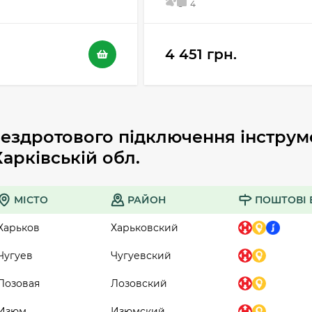
5
4
4 451 грн.
ездротового підключення інструм
Харківській обл.
МІСТО
РАЙОН
ПОШТОВІ 
Харьков
Харьковский
Чугуев
Чугуевский
Лозовая
Лозовский
Изюм
Изюмский