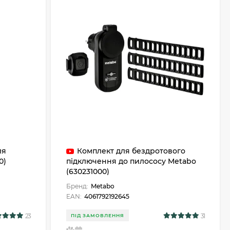
ля
Комплект для бездротового
0)
підключення до пилососу Metabo
(630231000)
Бренд:
Metabo
EAN:
4061792192645
23
31
ПІД ЗАМОВЛЕННЯ