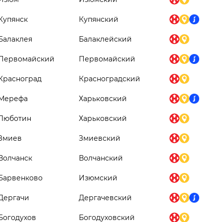
Купянск
Купянский
Балаклея
Балаклейский
Первомайский
Первомайский
Красноград
Красноградский
Мерефа
Харьковский
Люботин
Харьковский
Змиев
Змиевский
Волчанск
Волчанский
Барвенково
Изюмский
Дергачи
Дергачевский
Богодухов
Богодуховский