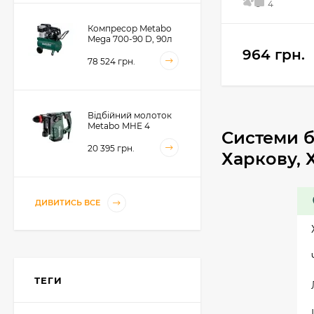
5
4
Компресор Metabo
Mega 700-90 D, 90л
(601542000)
964 грн.
78 524 грн.
Відбійний молоток
Metabo MHE 4
Системи б
(600812500)
20 395 грн.
Харкову, 
Акумуляторний
ДИВИТИСЬ ВСЕ
фрезер для обробки
металевих крайок
Metabo KFMVB 18 LTX
50 104 грн.
BL 4 RF, 18В, каркас
(601769840)
ТЕГИ
Акумуляторний
стрічковий напилок
Metabo BFVB 18 LTX