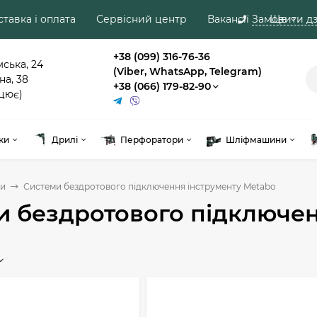
тавка і оплата
Сервісний центр
Вакансії
Замовити дз
Ще
+38 (099) 316-76-36
мська, 24
(Viber, WhatsApp, Telegram)
на, 38
+38 (066) 179-82-90
цює)
ки
Дрилі
Перфоратори
Шліфмашини
и
Системи бездротового підключення інструменту Metabo
и бездротового підключен