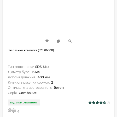
Зчеплення, комплект (623316000)
Тип хвостовика:
SDS-Max
Діаметр бура:
15 мм
Робоча довжина:
400 мм
Кількість ріжучих кромок:
2
Оптимальна застосовність:
бетон
Серія:
Combo Set
21
ПІД ЗАМОВЛЕННЯ
5
4