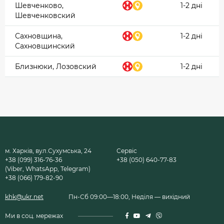
Шевченково,
1-2 дні
Шевченковский
Сахновщина,
1-2 дні
Сахновщинский
Близнюки, Лозовский
1-2 дні
м. Харків, вул.Сухумська, 24
Сервіс
+38 (099) 316-76-36
+38 (050) 640-77-83
(Viber, WhatsApp, Telegram)
+38 (066) 179-82-90
khk@ukr.net
Пн-Сб 09:00—18:00, Неділя — вихідний
Ми в соц. мережах