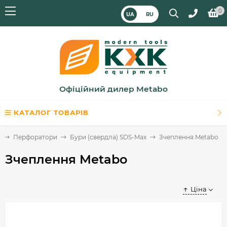
0
UA
RU
Офіційний дилер Metabo
КАТАЛОГ ТОВАРІВ
а
Перфоратори
Бури (свердла) SDS-Max
Зчеплення Metabo
Зчеплення Metabo
Ціна