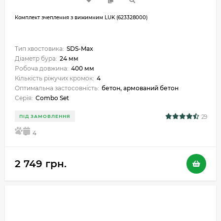
Комплект зчеплення з вижимним LUK (623328000)
Тип хвостовика:
SDS-Max
Діаметр бура:
24 мм
Робоча довжина:
400 мм
Кількість ріжучих кромок:
4
Оптимальна застосовність:
бетон, армований бетон
Серія:
Combo Set
29
ПІД ЗАМОВЛЕННЯ
5
4
2 749 грн.