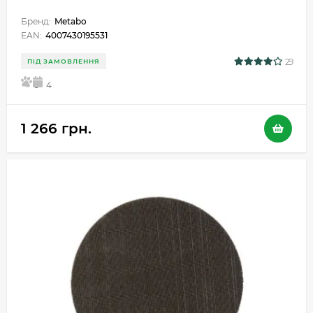
Бренд:
Metabo
EAN:
4007430195531
29
ПІД ЗАМОВЛЕННЯ
5
4
1 266 грн.