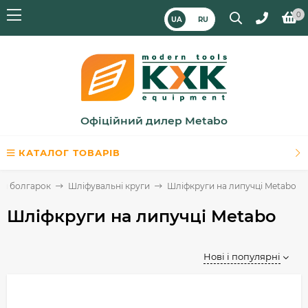
0
UA
RU
Офіційний дилер Metabo
КАТАЛОГ ТОВАРІВ
ля болгарок
Шліфувальні круги
Шліфкруги на липучці Metabo
Шліфкруги на липучці Metabo
Нові і популярні