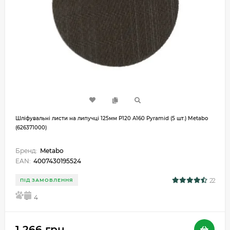
Шліфувальні листи на липучці 125мм P120 A160 Pyramid (5 шт.) Metabo
(626371000)
Бренд:
Metabo
EAN:
4007430195524
22
ПІД ЗАМОВЛЕННЯ
5
4
1 266 грн.