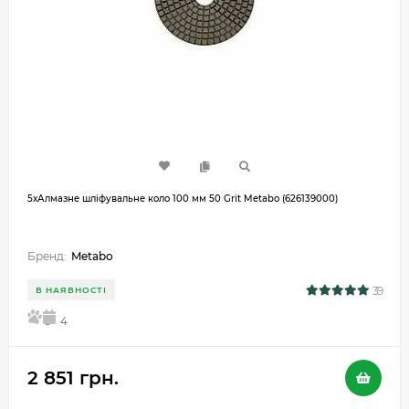
5хАлмазне шліфувальне коло 100 мм 50 Grit Metabo (626139000)
Бренд:
Metabo
39
В НАЯВНОСТІ
5
4
2 851 грн.