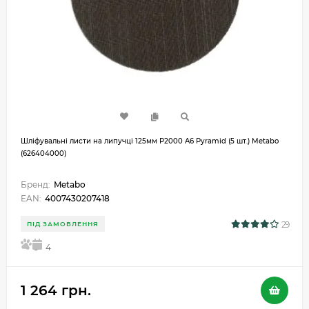
Шліфувальні листи на липучці 125мм P2000 A6 Pyramid (5 шт.) Metabo
(626404000)
Бренд:
Metabo
EAN:
4007430207418
29
ПІД ЗАМОВЛЕННЯ
5
4
1 264 грн.