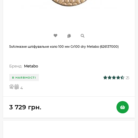
5хАлмазне шліфувальне коло 100 мм Gr100 dry Metabo (626137000)
Бренд:
Metabo
25
В НАЯВНОСТІ
5
4
3 729 грн.