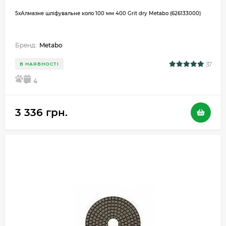
5хАлмазне шліфувальне коло 100 мм 400 Grit dry Metabo (626133000)
Бренд:
Metabo
37
В НАЯВНОСТІ
5
4
3 336 грн.