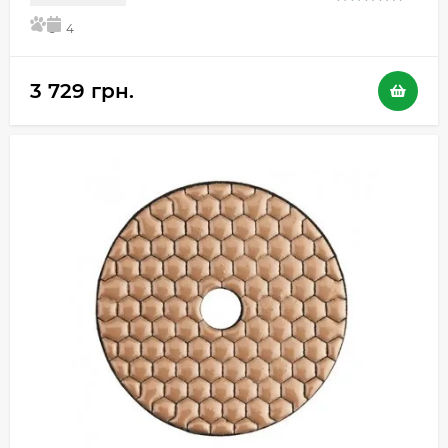
5
4
3 729 грн.