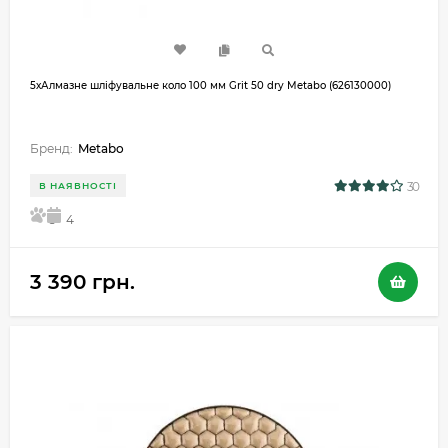
5хАлмазне шліфувальне коло 100 мм Grit 50 dry Metabo (626130000)
Бренд:
Metabo
30
В НАЯВНОСТІ
5
4
3 390 грн.