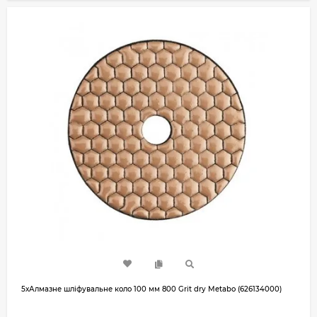
5хАлмазне шліфувальне коло 100 мм 800 Grit dry Metabo (626134000)