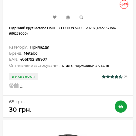
-54%
Відрізний круг Metabo LIMITED EDITION SOCCER 125x1,0x22,23 Inox
(616259000)
Категорія:
Приладдя
Бренд:
Metabo
EAN:
4061792188907
Оптимальне застосування:
сталь, нержавіюча сталь
23
В НАЯВНОСТІ
5
4
65 грн.
30 грн.