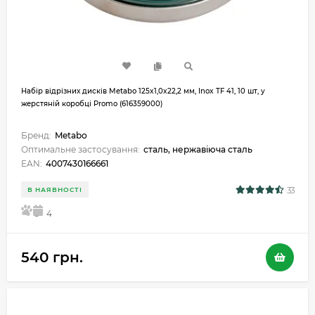
Набір відрізних дисків Metabo 125x1,0x22,2 мм, Inox TF 41, 10 шт, у
жерстяній коробці Promo (616359000)
Бренд:
Metabo
Оптимальне застосування:
сталь, нержавіюча сталь
EAN:
4007430166661
33
В НАЯВНОСТІ
5
4
540 грн.