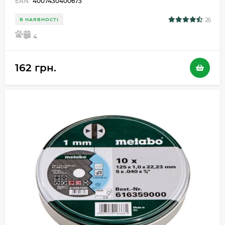
EAN:
4007430400673
26
В НАЯВНОСТІ
5
4
162 грн.