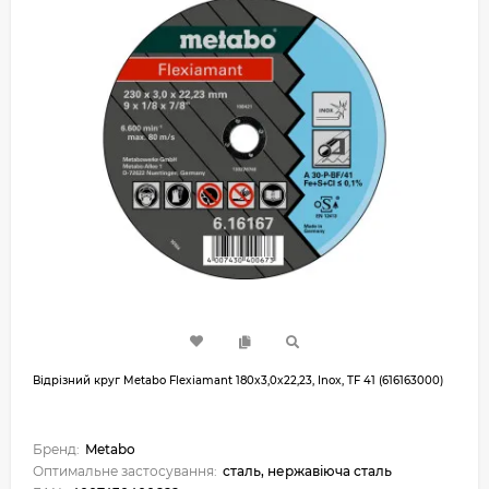
Відрізний круг Metabo Flexiamant 180x3,0x22,23, Inox, TF 41 (616163000)
Бренд:
Metabo
Оптимальне застосування:
сталь, нержавіюча сталь