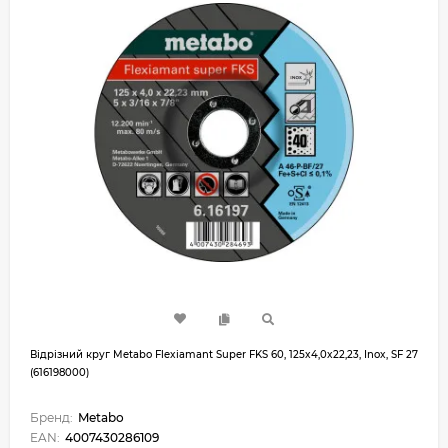
Відрізний круг Metabo Flexiamant Super FKS 60, 125x4,0x22,23, Inox, SF 27
(616198000)
Бренд:
Metabo
EAN:
4007430286109