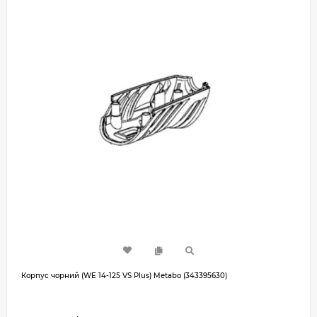
Корпус чорний (WE 14-125 VS Plus) Metabo (343395630)