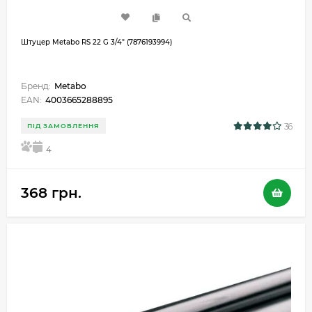
Штуцер Metabo RS 22 G 3/4" (7876193994)
Бренд:
Metabo
EAN:
4003665288895
36
ПІД ЗАМОВЛЕННЯ
5
4
368 грн.