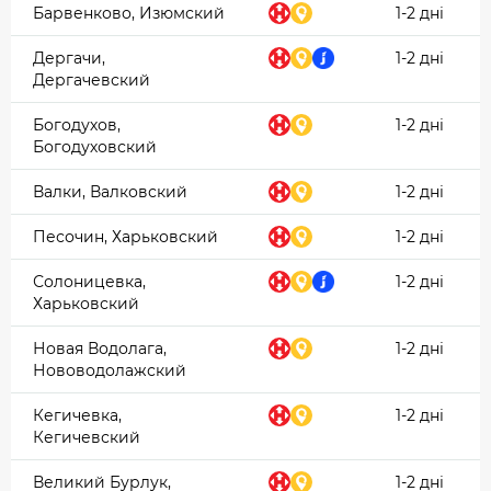
Барвенково, Изюмский
1-2 дні
Дергачи,
1-2 дні
Дергачевский
Богодухов,
1-2 дні
Богодуховский
Валки, Валковский
1-2 дні
Песочин, Харьковский
1-2 дні
Солоницевка,
1-2 дні
Харьковский
Новая Водолага,
1-2 дні
Нововодолажский
Кегичевка,
1-2 дні
Кегичевский
Великий Бурлук,
1-2 дні