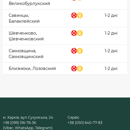
Великобурлукский
Савинцы,
1-2 дні
Балаклейский
Шевченково,
1-2 дні
Шевченковский
Сахновщина,
1-2 дні
Сахновщинский
Близнюки, Лозовский
1-2 дні
м. Харків, вул.Сухумська, 24
Сервіс
+38 (099) 316-76-36
+38 (050) 640-77-83
(Viber, WhatsApp, Telegram)