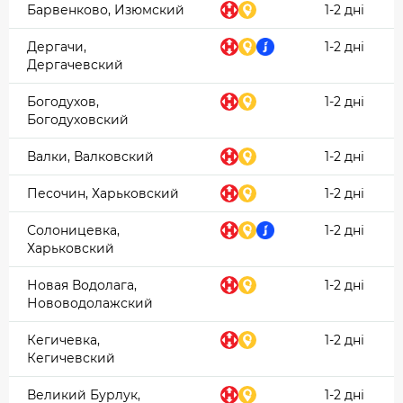
Барвенково, Изюмский
1-2 дні
Дергачи,
1-2 дні
Дергачевский
Богодухов,
1-2 дні
Богодуховский
Валки, Валковский
1-2 дні
Песочин, Харьковский
1-2 дні
Солоницевка,
1-2 дні
Харьковский
Новая Водолага,
1-2 дні
Нововодолажский
Кегичевка,
1-2 дні
Кегичевский
Великий Бурлук,
1-2 дні