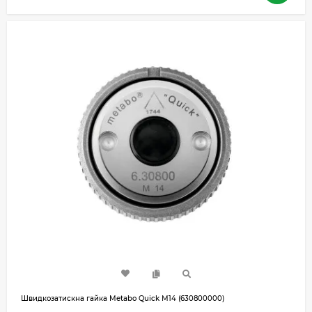
Швидкозатискна гайка Metabo Quick М14 (630800000)