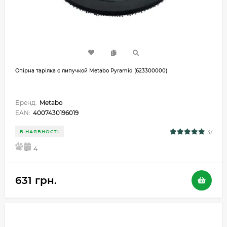
Опірна тарілка с липучкой Metabo Pyramid (623300000)
Бренд:
Metabo
EAN:
4007430196019
37
В НАЯВНОСТІ
5
4
631 грн.