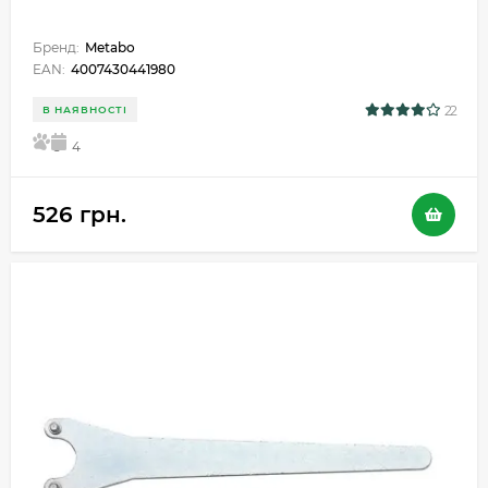
Бренд:
Metabo
EAN:
4007430441980
22
В НАЯВНОСТІ
5
4
526 грн.