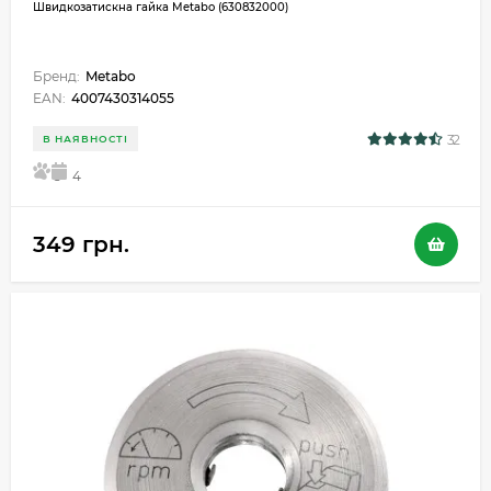
Швидкозатискна гайка Metabo (630832000)
Бренд:
Metabo
EAN:
4007430314055
32
В НАЯВНОСТІ
5
4
349 грн.