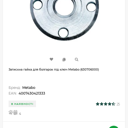
Затискна гайка для болгарок під ключ Metabo (630706000)
Бренд:
Metabo
EAN:
4007430421333
25
В НАЯВНОСТІ
5
4