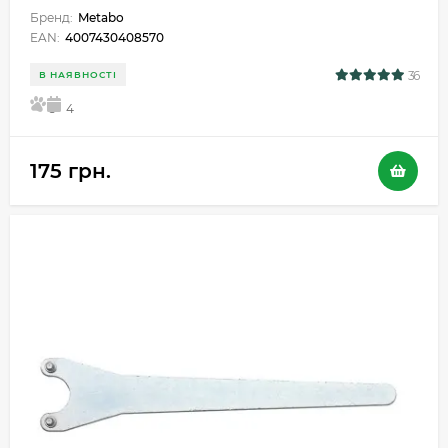
Бренд:
Metabo
EAN:
4007430408570
36
В НАЯВНОСТІ
5
4
175 грн.