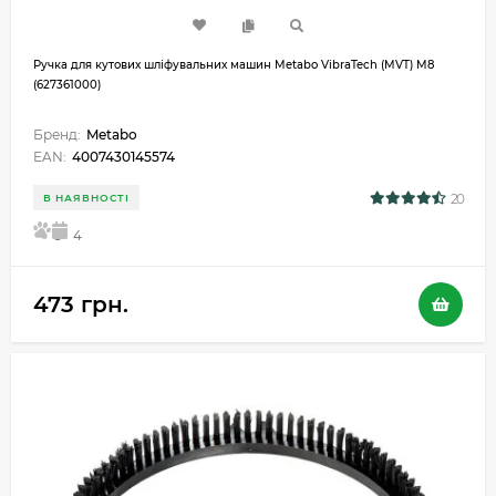
Ручка для кутових шліфувальних машин Metabo VibraTech (MVT) M8
(627361000)
Бренд:
Metabo
EAN:
4007430145574
20
В НАЯВНОСТІ
5
4
473 грн.