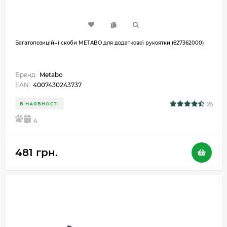
Багатопозиційні скоби METABO для додаткової рукоятки (627362000)
Бренд:
Metabo
EAN:
4007430243737
26
В НАЯВНОСТІ
5
4
481 грн.