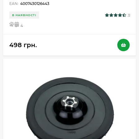
EAN:
4007430126443
31
В НАЯВНОСТІ
5
4
498 грн.