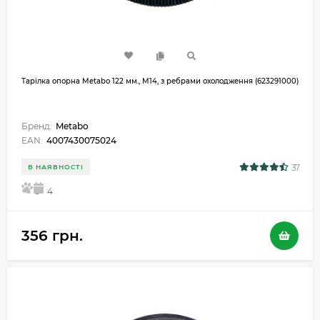
Тарілка опорна Metabo 122 мм., M14, з ребрами охолодження (623291000)
Бренд:
Metabo
EAN:
4007430075024
37
В НАЯВНОСТІ
5
4
356 грн.