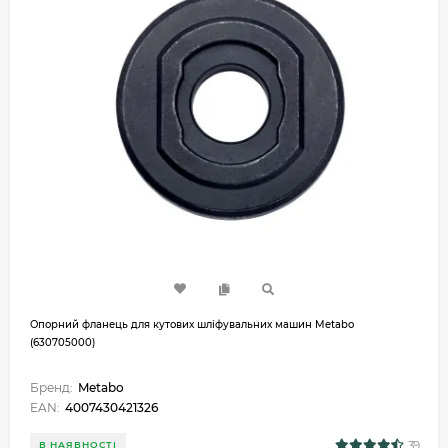
Опорний фланець для кутових шліфувальних машин Metabo
(630705000)
Бренд:
Metabo
EAN:
4007430421326
39
В НАЯВНОСТІ