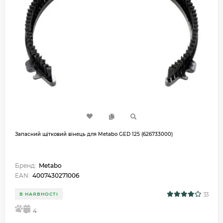
Запасний щітковий вінець для Metabo GED 125 (626733000)
Бренд:
Metabo
EAN:
4007430271006
33
В НАЯВНОСТІ
5
4