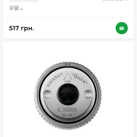
5
4
517 грн.