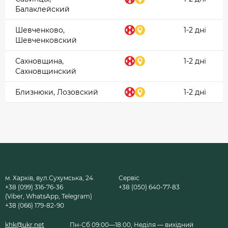
Балаклейский
Шевченково,
1-2 дні
Шевченковский
Сахновщина,
1-2 дні
Сахновщинский
Близнюки, Лозовский
1-2 дні
м. Харків, вул.Сухумська, 24
Сервіс
+38 (099) 316-76-36
+38 (050) 640-77-83
(Viber, WhatsApp, Telegram)
+38 (066) 179-82-90
khk@ukr.net
Пн-Сб 09:00—18:00, Неділя — вихідний