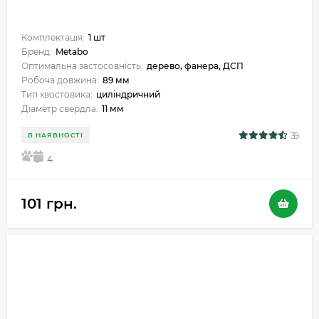
Комплектація:
1 шт
Бренд:
Metabo
Оптимальна застосовність:
дерево, фанера, ДСП
Робоча довжина:
89 мм
Тип хвостовика:
циліндричний
Діаметр свердла:
11 мм
39
В НАЯВНОСТІ
5
4
101 грн.