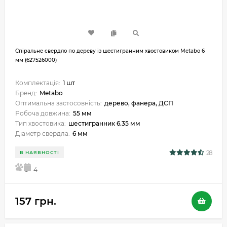
Спіральне свердло по дереву із шестигранним хвостовиком Metabo 6
мм (627526000)
Комплектація:
1 шт
Бренд:
Metabo
Оптимальна застосовність:
дерево, фанера, ДСП
Робоча довжина:
55 мм
Тип хвостовика:
шестигранник 6.35 мм
Діаметр свердла:
6 мм
28
В НАЯВНОСТІ
5
4
157 грн.