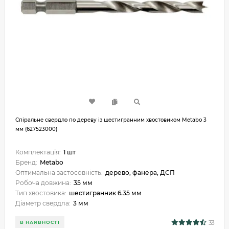
Спіральне свердло по дереву із шестигранним хвостовиком Metabo 3
мм (627523000)
Комплектація:
1 шт
Бренд:
Metabo
Оптимальна застосовність:
дерево, фанера, ДСП
Робоча довжина:
35 мм
Тип хвостовика:
шестигранник 6.35 мм
Діаметр свердла:
3 мм
33
В НАЯВНОСТІ