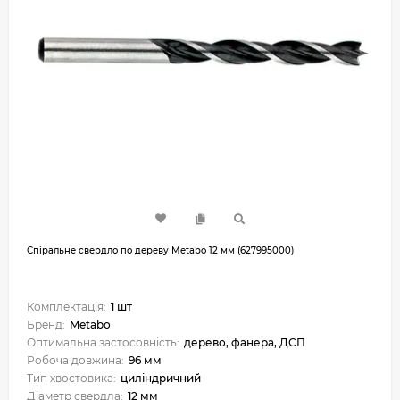
Спіральне свердло по дереву Metabo 12 мм (627995000)
Комплектація:
1 шт
Бренд:
Metabo
Оптимальна застосовність:
дерево, фанера, ДСП
Робоча довжина:
96 мм
Тип хвостовика:
циліндричний
Діаметр свердла:
12 мм