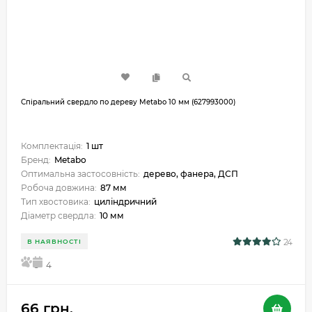
Спіральний свердло по дереву Metabo 10 мм (627993000)
Комплектація:
1 шт
Бренд:
Metabo
Оптимальна застосовність:
дерево, фанера, ДСП
Робоча довжина:
87 мм
Тип хвостовика:
циліндричний
Діаметр свердла:
10 мм
24
В НАЯВНОСТІ
5
4
66 грн.