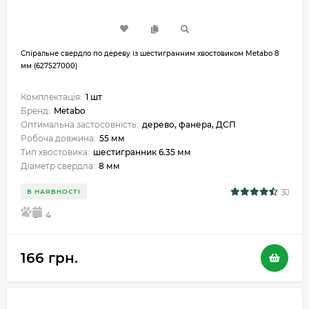
Спіральне свердло по дереву із шестигранним хвостовиком Metabo 8
мм (627527000)
Комплектація:
1 шт
Бренд:
Metabo
Оптимальна застосовність:
дерево, фанера, ДСП
Робоча довжина:
55 мм
Тип хвостовика:
шестигранник 6.35 мм
Діаметр свердла:
8 мм
30
В НАЯВНОСТІ
5
4
166 грн.