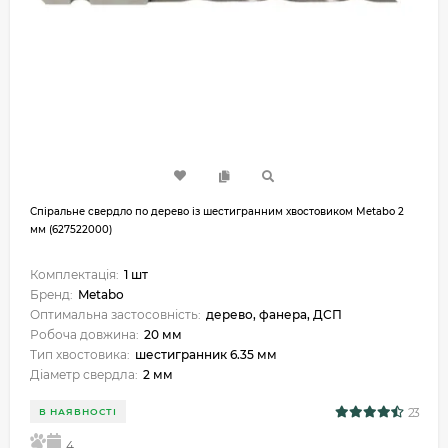
Спіральне свердло по дерево із шестигранним хвостовиком Metabo 2
мм (627522000)
Комплектація:
1 шт
Бренд:
Metabo
Оптимальна застосовність:
дерево, фанера, ДСП
Робоча довжина:
20 мм
Тип хвостовика:
шестигранник 6.35 мм
Діаметр свердла:
2 мм
23
В НАЯВНОСТІ
5
4