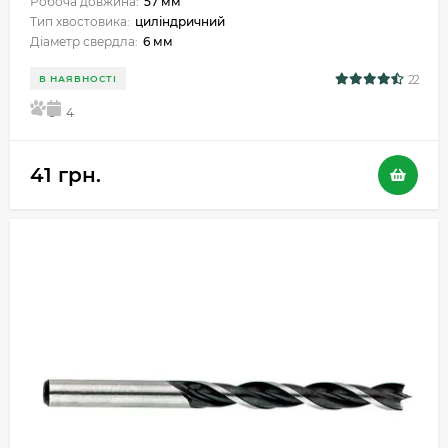
Робоча довжина:
57 мм
Тип хвостовика:
циліндричний
Діаметр свердла:
6 мм
22
В НАЯВНОСТІ
5
4
41 грн.