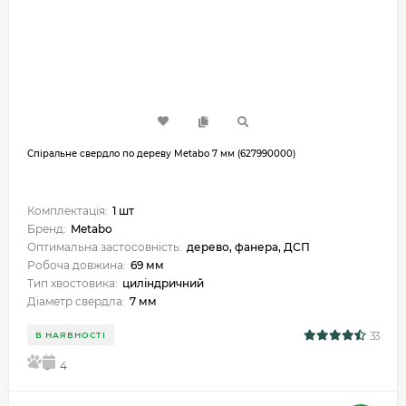
Спіральне свердло по дереву Metabo 7 мм (627990000)
Комплектація:
1 шт
Бренд:
Metabo
Оптимальна застосовність:
дерево, фанера, ДСП
Робоча довжина:
69 мм
Тип хвостовика:
циліндричний
Діаметр свердла:
7 мм
33
В НАЯВНОСТІ
5
4