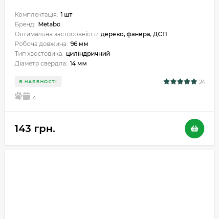
Комплектація:
1 шт
Бренд:
Metabo
Оптимальна застосовність:
дерево, фанера, ДСП
Робоча довжина:
96 мм
Тип хвостовика:
циліндричний
Діаметр свердла:
14 мм
24
В НАЯВНОСТІ
5
4
143 грн.