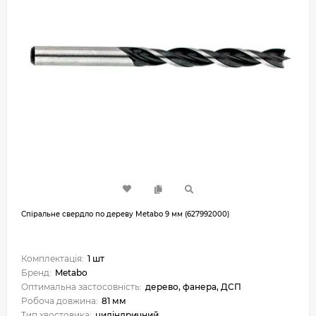
Спіральне свердло по дереву Metabo 9 мм (627992000)
Комплектація:
1 шт
Бренд:
Metabo
Оптимальна застосовність:
дерево, фанера, ДСП
Робоча довжина:
81 мм
Тип хвостовика:
циліндричний