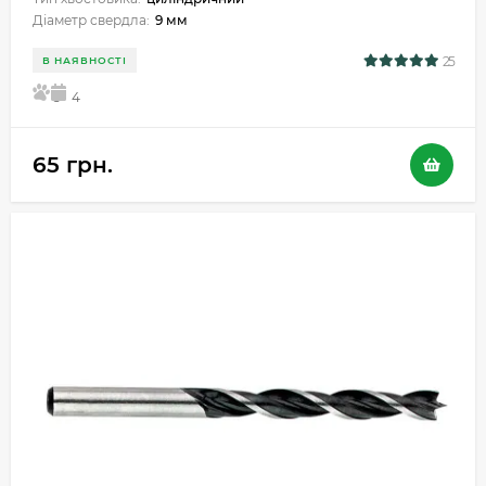
Діаметр свердла:
9 мм
25
В НАЯВНОСТІ
5
4
65 грн.