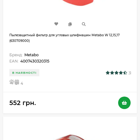
Пылезащитный фильтр для угловых шлифмашин Metabo W 12,15,17
(630709000)
Бренд:
Metabo
EAN:
4007430320315
31
В НАЯВНОСТІ
5
4
552 грн.