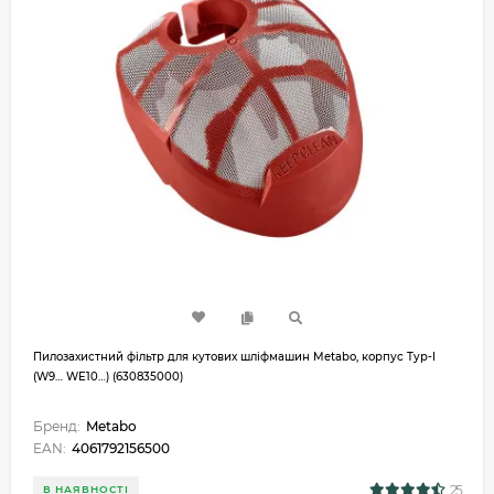
Пилозахистний фільтр для кутових шліфмашин Metabo, корпус Typ-I
(W9… WE10…) (630835000)
Бренд:
Metabo
EAN:
4061792156500
25
В НАЯВНОСТІ